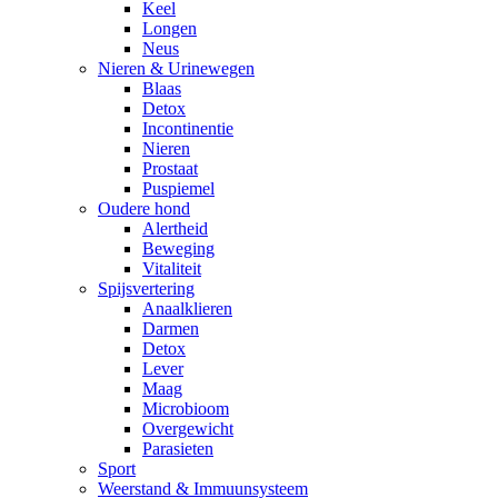
Keel
Longen
Neus
Nieren & Urinewegen
Blaas
Detox
Incontinentie
Nieren
Prostaat
Puspiemel
Oudere hond
Alertheid
Beweging
Vitaliteit
Spijsvertering
Anaalklieren
Darmen
Detox
Lever
Maag
Microbioom
Overgewicht
Parasieten
Sport
Weerstand & Immuunsysteem