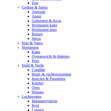
Zon
Gedrag & Stress
Agressie
Angst
Geheugen & focus
Hormonen kater
Hormonen poes
Reizen
Stress
Hart & Vaten
Hormonen
Kater
Overgewicht & diabetes
Poes
Huid & Vacht
Conditie
Huid- & vachtverzorging
Insecten & Parasieten
Kriebel
Oren
Wassen
Luchtwegen
Immuunsysteem
Keel
Longen