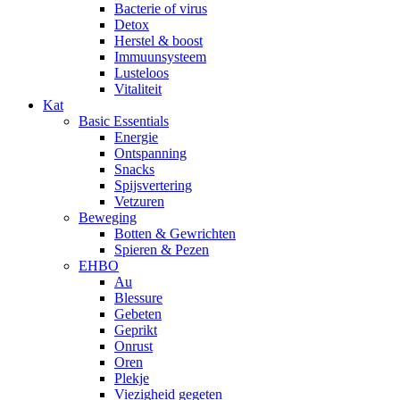
Bacterie of virus
Detox
Herstel & boost
Immuunsysteem
Lusteloos
Vitaliteit
Kat
Basic Essentials
Energie
Ontspanning
Snacks
Spijsvertering
Vetzuren
Beweging
Botten & Gewrichten
Spieren & Pezen
EHBO
Au
Blessure
Gebeten
Geprikt
Onrust
Oren
Plekje
Viezigheid gegeten