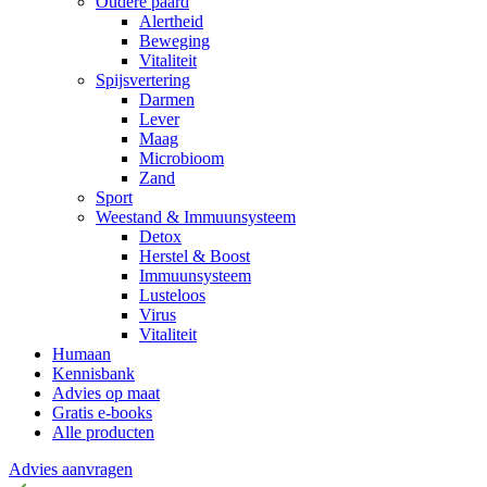
Oudere paard
Alertheid
Beweging
Vitaliteit
Spijsvertering
Darmen
Lever
Maag
Microbioom
Zand
Sport
Weestand & Immuunsysteem
Detox
Herstel & Boost
Immuunsysteem
Lusteloos
Virus
Vitaliteit
Humaan
Kennisbank
Advies op maat
Gratis e-books
Alle producten
Advies aanvragen