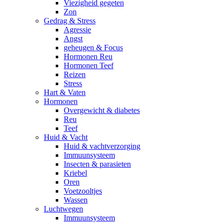
Viezigheid gegeten
Zon
Gedrag & Stress
Agressie
Angst
geheugen & Focus
Hormonen Reu
Hormonen Teef
Reizen
Stress
Hart & Vaten
Hormonen
Overgewicht & diabetes
Reu
Teef
Huid & Vacht
Huid & vachtverzorging
Immuunsysteem
Insecten & parasieten
Kriebel
Oren
Voetzooltjes
Wassen
Luchtwegen
Immuunsysteem