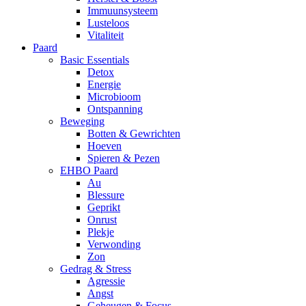
Immuunsysteem
Lusteloos
Vitaliteit
Paard
Basic Essentials
Detox
Energie
Microbioom
Ontspanning
Beweging
Botten & Gewrichten
Hoeven
Spieren & Pezen
EHBO Paard
Au
Blessure
Geprikt
Onrust
Plekje
Verwonding
Zon
Gedrag & Stress
Agressie
Angst
Geheugen & Focus