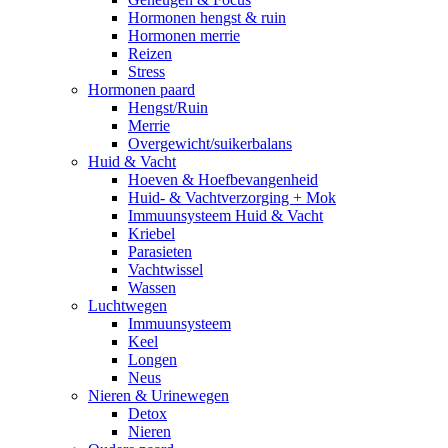
Hormonen hengst & ruin
Hormonen merrie
Reizen
Stress
Hormonen paard
Hengst/Ruin
Merrie
Overgewicht/suikerbalans
Huid & Vacht
Hoeven & Hoefbevangenheid
Huid- & Vachtverzorging + Mok
Immuunsysteem Huid & Vacht
Kriebel
Parasieten
Vachtwissel
Wassen
Luchtwegen
Immuunsysteem
Keel
Longen
Neus
Nieren & Urinewegen
Detox
Nieren