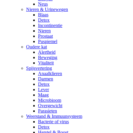
Neus
Nieren & Urinewegen
Blaas
Detox
Incontinentie
Nieren
Prostaat
Puspiemel
Oudere kat
Alertheid
Beweging
Vitaliteit
Spijsvertering
Anaalklieren
Darmen
Detox
Lever
Maag
Microbioom
Overgewicht
Parasieten
Weerstand & Immuunsysteem
Bacterie of virus
Detox
Herstel & Boost