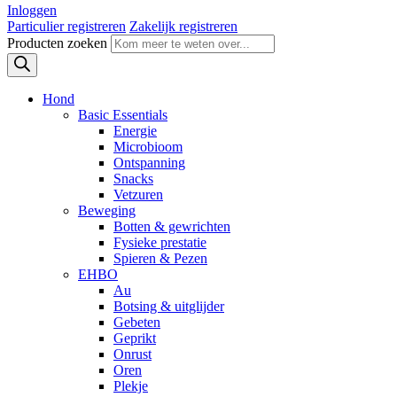
Inloggen
Particulier registreren
Zakelijk registreren
Producten zoeken
Hond
Basic Essentials
Energie
Microbioom
Ontspanning
Snacks
Vetzuren
Beweging
Botten & gewrichten
Fysieke prestatie
Spieren & Pezen
EHBO
Au
Botsing & uitglijder
Gebeten
Geprikt
Onrust
Oren
Plekje