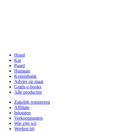
Hond
Kat
Paard
Humaan
Kennisbank
Advies op maat
Gratis e-books
Alle producten
Zakelijk registreren
Affiliate
Inloggen
Verkooppunten
Wie zijn wij
Werken bij