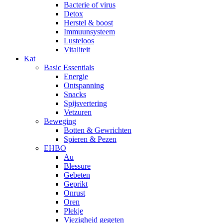
Bacterie of virus
Detox
Herstel & boost
Immuunsysteem
Lusteloos
Vitaliteit
Kat
Basic Essentials
Energie
Ontspanning
Snacks
Spijsvertering
Vetzuren
Beweging
Botten & Gewrichten
Spieren & Pezen
EHBO
Au
Blessure
Gebeten
Geprikt
Onrust
Oren
Plekje
Viezigheid gegeten