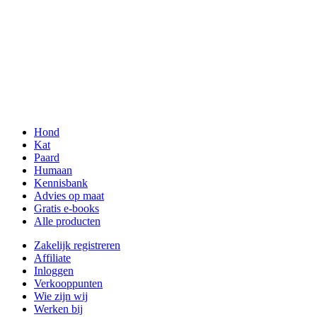
Hond
Kat
Paard
Humaan
Kennisbank
Advies op maat
Gratis e-books
Alle producten
Zakelijk registreren
Affiliate
Inloggen
Verkooppunten
Wie zijn wij
Werken bij