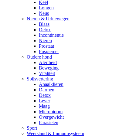
Keel
Longen
Neus
Nieren & Urinewegen
Blaas
Detox
Incontinentie
Nieren
Prostaat
Puspiemel
Oudere hond
Alertheid
Beweging
Vitaliteit
Spijsvertering
Anaalklieren
Darmen
Detox
Lever
Maag
Microbioom
Overgewicht
Parasieten
Sport
Weerstand & Immuunsysteem