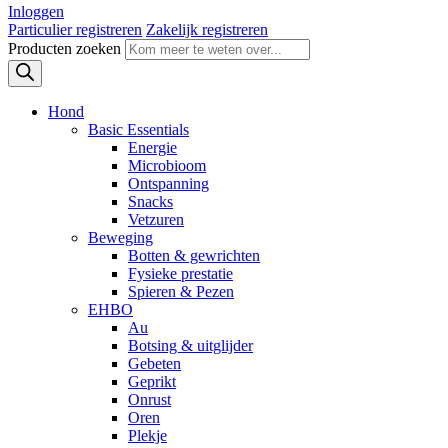
Inloggen
Particulier registreren
Zakelijk registreren
Producten zoeken
Hond
Basic Essentials
Energie
Microbioom
Ontspanning
Snacks
Vetzuren
Beweging
Botten & gewrichten
Fysieke prestatie
Spieren & Pezen
EHBO
Au
Botsing & uitglijder
Gebeten
Geprikt
Onrust
Oren
Plekje