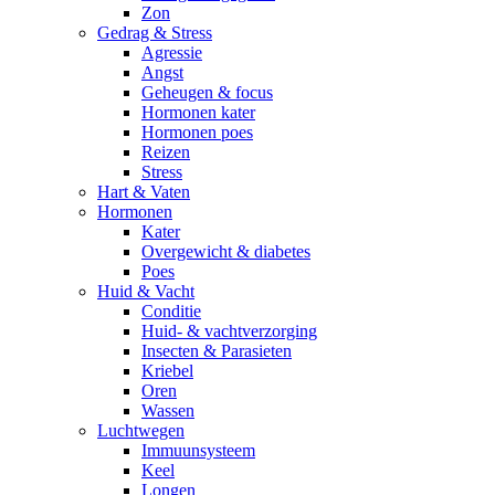
Zon
Gedrag & Stress
Agressie
Angst
Geheugen & focus
Hormonen kater
Hormonen poes
Reizen
Stress
Hart & Vaten
Hormonen
Kater
Overgewicht & diabetes
Poes
Huid & Vacht
Conditie
Huid- & vachtverzorging
Insecten & Parasieten
Kriebel
Oren
Wassen
Luchtwegen
Immuunsysteem
Keel
Longen