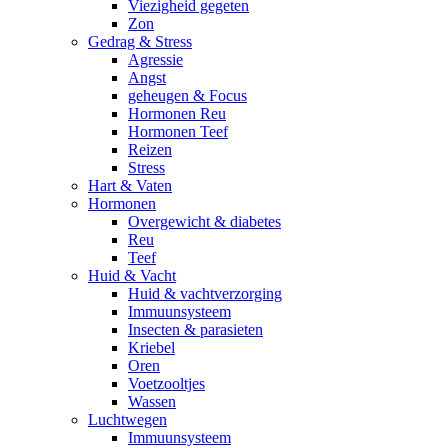
Viezigheid gegeten
Zon
Gedrag & Stress
Agressie
Angst
geheugen & Focus
Hormonen Reu
Hormonen Teef
Reizen
Stress
Hart & Vaten
Hormonen
Overgewicht & diabetes
Reu
Teef
Huid & Vacht
Huid & vachtverzorging
Immuunsysteem
Insecten & parasieten
Kriebel
Oren
Voetzooltjes
Wassen
Luchtwegen
Immuunsysteem