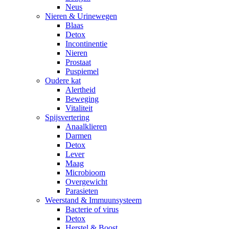
Neus
Nieren & Urinewegen
Blaas
Detox
Incontinentie
Nieren
Prostaat
Puspiemel
Oudere kat
Alertheid
Beweging
Vitaliteit
Spijsvertering
Anaalklieren
Darmen
Detox
Lever
Maag
Microbioom
Overgewicht
Parasieten
Weerstand & Immuunsysteem
Bacterie of virus
Detox
Herstel & Boost