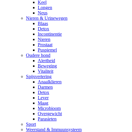
Keel
Longen
Neus
Nieren & Urinewegen
Blaas
Detox
Incontinentie
Nieren
Prostaat
Puspiemel
Oudere hond
Alertheid
Beweging
Vitaliteit
Spijsvertering
Anaalklieren
Darmen
Detox
Lever
Maag
Microbioom
Overgewicht
Parasieten
Sport
Weerstand & Immuunsysteem