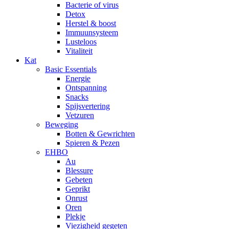
Bacterie of virus
Detox
Herstel & boost
Immuunsysteem
Lusteloos
Vitaliteit
Kat
Basic Essentials
Energie
Ontspanning
Snacks
Spijsvertering
Vetzuren
Beweging
Botten & Gewrichten
Spieren & Pezen
EHBO
Au
Blessure
Gebeten
Geprikt
Onrust
Oren
Plekje
Viezigheid gegeten