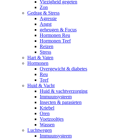
Viezigheid gegeten
Zon
Gedrag & Stress
Agressie
Angst
geheugen & Focus
Hormonen Reu
Hormonen Teef
Reizen
Stress
Hart & Vaten
Hormonen
Overgewicht & diabetes
Reu
Teef
Huid & Vacht
Huid & vachtverzorging
Immuunsysteem
Insecten & parasieten
Kriebel
Oren
Voetzooltjes
Wassen
Luchtwegen
Immuunsysteem