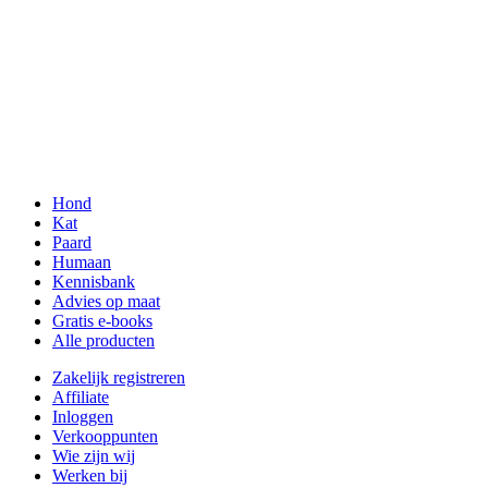
Hond
Kat
Paard
Humaan
Kennisbank
Advies op maat
Gratis e-books
Alle producten
Zakelijk registreren
Affiliate
Inloggen
Verkooppunten
Wie zijn wij
Werken bij