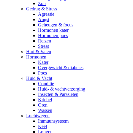
Zon
Gedrag & Stress
Agressie
Angst
Geheugen & focus
Hormonen kater
Hormonen poes
Reizen
Stress
Hart & Vaten
Hormonen
Kater
Overgewicht & diabetes
Poes
Huid & Vacht
Conditie
Huid- & vachtverzorging
Insecten & Parasieten
Kriebel
Oren
Wassen
Luchtwegen
Immuunsysteem
Keel
Longen