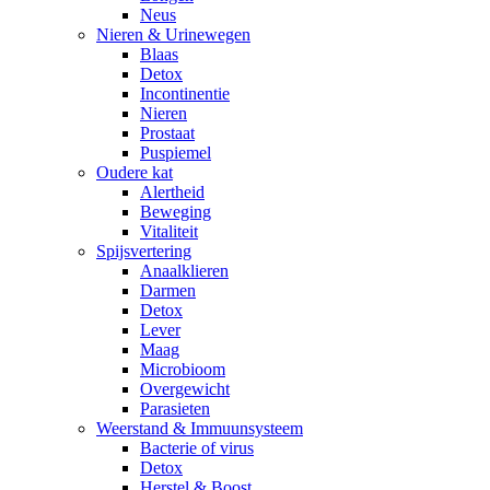
Neus
Nieren & Urinewegen
Blaas
Detox
Incontinentie
Nieren
Prostaat
Puspiemel
Oudere kat
Alertheid
Beweging
Vitaliteit
Spijsvertering
Anaalklieren
Darmen
Detox
Lever
Maag
Microbioom
Overgewicht
Parasieten
Weerstand & Immuunsysteem
Bacterie of virus
Detox
Herstel & Boost