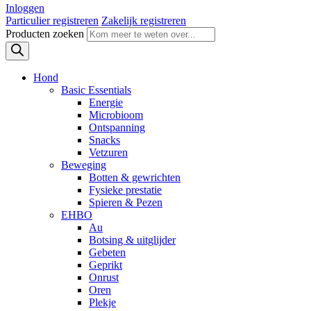
Inloggen
Particulier registreren
Zakelijk registreren
Producten zoeken
Hond
Basic Essentials
Energie
Microbioom
Ontspanning
Snacks
Vetzuren
Beweging
Botten & gewrichten
Fysieke prestatie
Spieren & Pezen
EHBO
Au
Botsing & uitglijder
Gebeten
Geprikt
Onrust
Oren
Plekje