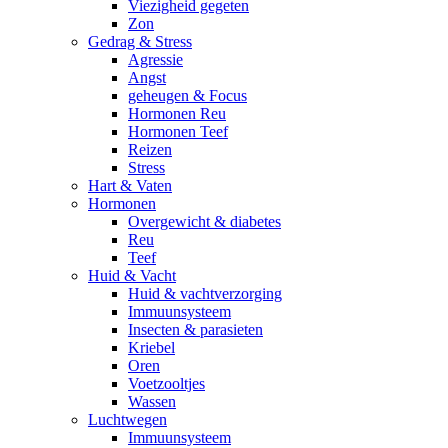
Viezigheid gegeten
Zon
Gedrag & Stress
Agressie
Angst
geheugen & Focus
Hormonen Reu
Hormonen Teef
Reizen
Stress
Hart & Vaten
Hormonen
Overgewicht & diabetes
Reu
Teef
Huid & Vacht
Huid & vachtverzorging
Immuunsysteem
Insecten & parasieten
Kriebel
Oren
Voetzooltjes
Wassen
Luchtwegen
Immuunsysteem