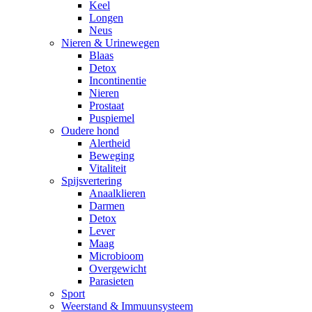
Keel
Longen
Neus
Nieren & Urinewegen
Blaas
Detox
Incontinentie
Nieren
Prostaat
Puspiemel
Oudere hond
Alertheid
Beweging
Vitaliteit
Spijsvertering
Anaalklieren
Darmen
Detox
Lever
Maag
Microbioom
Overgewicht
Parasieten
Sport
Weerstand & Immuunsysteem