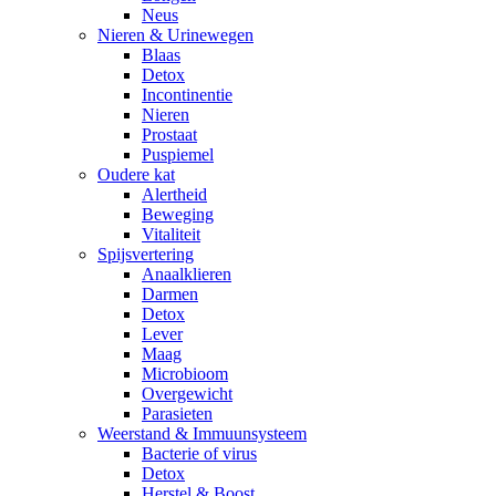
Neus
Nieren & Urinewegen
Blaas
Detox
Incontinentie
Nieren
Prostaat
Puspiemel
Oudere kat
Alertheid
Beweging
Vitaliteit
Spijsvertering
Anaalklieren
Darmen
Detox
Lever
Maag
Microbioom
Overgewicht
Parasieten
Weerstand & Immuunsysteem
Bacterie of virus
Detox
Herstel & Boost