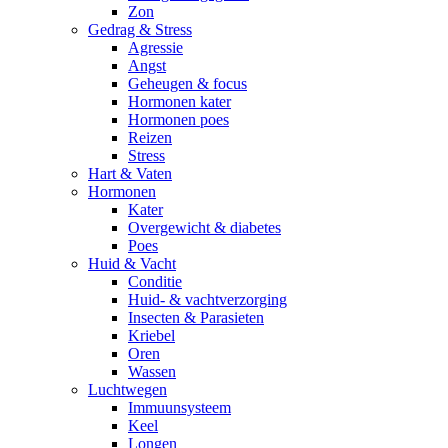
Zon
Gedrag & Stress
Agressie
Angst
Geheugen & focus
Hormonen kater
Hormonen poes
Reizen
Stress
Hart & Vaten
Hormonen
Kater
Overgewicht & diabetes
Poes
Huid & Vacht
Conditie
Huid- & vachtverzorging
Insecten & Parasieten
Kriebel
Oren
Wassen
Luchtwegen
Immuunsysteem
Keel
Longen