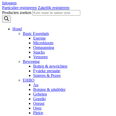
Inloggen
Particulier registreren
Zakelijk registreren
Producten zoeken
Hond
Basic Essentials
Energie
Microbioom
Ontspanning
Snacks
Vetzuren
Beweging
Botten & gewrichten
Fysieke prestatie
Spieren & Pezen
EHBO
Au
Botsing & uitglijder
Gebeten
Geprikt
Onrust
Oren
Plekje