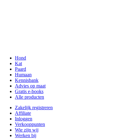
Hond
Kat
Paard
Humaan
Kennisbank
Advies op maat
Gratis e-books
Alle producten
Zakelijk registreren
Affiliate
Inloggen
Verkooppunten
Wie zijn wij
Werken bij