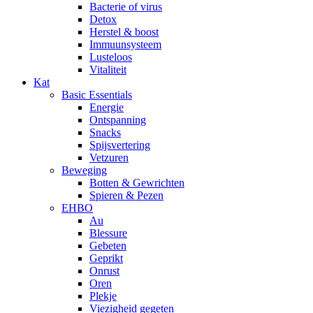
Bacterie of virus
Detox
Herstel & boost
Immuunsysteem
Lusteloos
Vitaliteit
Kat
Basic Essentials
Energie
Ontspanning
Snacks
Spijsvertering
Vetzuren
Beweging
Botten & Gewrichten
Spieren & Pezen
EHBO
Au
Blessure
Gebeten
Geprikt
Onrust
Oren
Plekje
Viezigheid gegeten