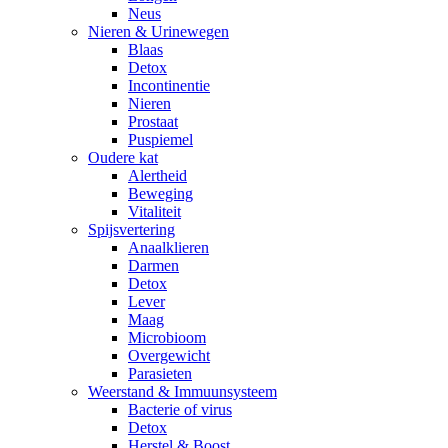
Neus
Nieren & Urinewegen
Blaas
Detox
Incontinentie
Nieren
Prostaat
Puspiemel
Oudere kat
Alertheid
Beweging
Vitaliteit
Spijsvertering
Anaalklieren
Darmen
Detox
Lever
Maag
Microbioom
Overgewicht
Parasieten
Weerstand & Immuunsysteem
Bacterie of virus
Detox
Herstel & Boost