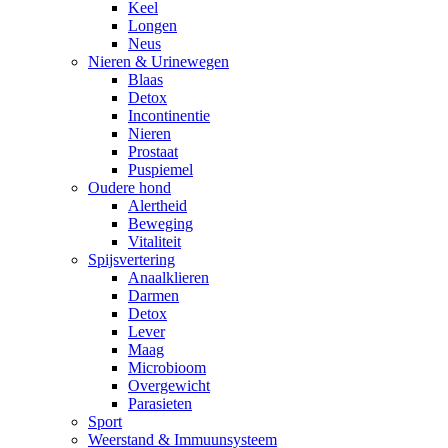
Keel
Longen
Neus
Nieren & Urinewegen
Blaas
Detox
Incontinentie
Nieren
Prostaat
Puspiemel
Oudere hond
Alertheid
Beweging
Vitaliteit
Spijsvertering
Anaalklieren
Darmen
Detox
Lever
Maag
Microbioom
Overgewicht
Parasieten
Sport
Weerstand & Immuunsysteem