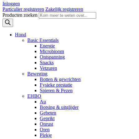
Inloggen
Particulier registreren
Zakelijk registreren
Producten zoeken
Hond
Basic Essentials
Energie
Microbioom
Ontspanning
Snacks
Vetzuren
Beweging
Botten & gewrichten
Fysieke prestatie
Spieren & Pezen
EHBO
Au
Botsing & uitglijder
Gebeten
Geprikt
Onrust
Oren
Plekje