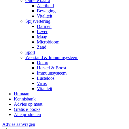
Oudere paard
Alertheid
Beweging
Vitaliteit
Spijsvertering
Darmen
Lever
Maag
Microbioom
Zand
Sport
Weestand & Immuunsysteem
Detox
Herstel & Boost
Immuunsysteem
Lusteloos
Virus
Vitaliteit
Humaan
Kennisbank
Advies op maat
Gratis e-books
Alle producten
Advies aanvragen