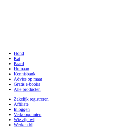
Hond
Kat
Paard
Humaan
Kennisbank
Advies op maat
Gratis e-books
Alle producten
Zakelijk registreren
Affiliate
Inloggen
Verkooppunten
Wie zijn wij
Werken bij