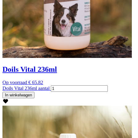
Doils Vital 236ml
Op voorraad
€
65.82
Doils Vital 236ml aantal
In winkelwagen