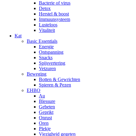
Bacterie of virus
Detox
Herstel & boost
Immuunsysteem
Lusteloos
Vitaliteit
Kat
Basic Essentials
Energie
Ontspanning
Snacks
Spijsvertering
Vetzuren
Beweging
Botten & Gewrichten
Spieren & Pezen
EHBO
Au
Blessure
Gebeten
Geprikt
Onrust
Oren
Plekje
Viezigheid gegeten