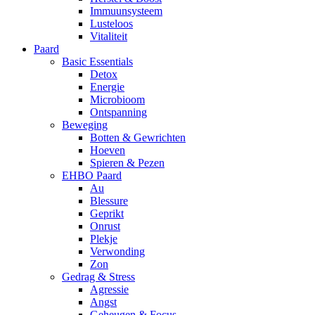
Immuunsysteem
Lusteloos
Vitaliteit
Paard
Basic Essentials
Detox
Energie
Microbioom
Ontspanning
Beweging
Botten & Gewrichten
Hoeven
Spieren & Pezen
EHBO Paard
Au
Blessure
Geprikt
Onrust
Plekje
Verwonding
Zon
Gedrag & Stress
Agressie
Angst
Geheugen & Focus