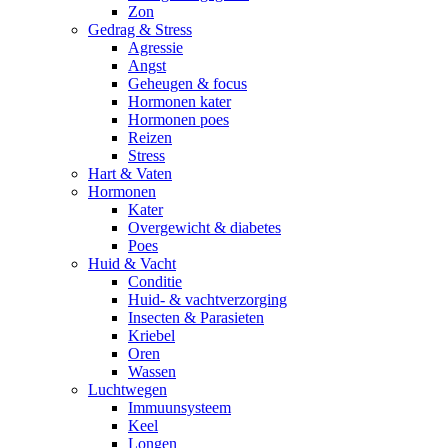
Zon
Gedrag & Stress
Agressie
Angst
Geheugen & focus
Hormonen kater
Hormonen poes
Reizen
Stress
Hart & Vaten
Hormonen
Kater
Overgewicht & diabetes
Poes
Huid & Vacht
Conditie
Huid- & vachtverzorging
Insecten & Parasieten
Kriebel
Oren
Wassen
Luchtwegen
Immuunsysteem
Keel
Longen