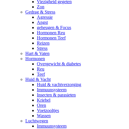
Viezigheid gegeten
Zon
Gedrag & Stress
Agressie
Angst
geheugen & Focus
Hormonen Reu
Hormonen Teef
Reizen
Stress
Hart & Vaten
Hormonen
Overgewicht & diabetes
Reu
Teef
Huid & Vacht
Huid & vachtverzorging
Immuunsysteem
Insecten & parasieten
Kriebel
Oren
Voetzooltjes
Wassen
Luchtwegen
Immuunsysteem