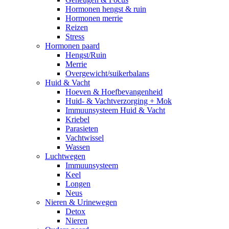
Hormonen hengst & ruin
Hormonen merrie
Reizen
Stress
Hormonen paard
Hengst/Ruin
Merrie
Overgewicht/suikerbalans
Huid & Vacht
Hoeven & Hoefbevangenheid
Huid- & Vachtverzorging + Mok
Immuunsysteem Huid & Vacht
Kriebel
Parasieten
Vachtwissel
Wassen
Luchtwegen
Immuunsysteem
Keel
Longen
Neus
Nieren & Urinewegen
Detox
Nieren