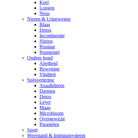
Keel
Longen
Neus
Nieren & Urinewegen
Blaas
Detox
Incontinentie
Nieren
Prostaat
Puspiemel
Oudere hond
Alertheid
Beweging
Vitaliteit
Spijsvertering
Anaalklieren
Darmen
Detox
Lever
Maag
Microbioom
Overgewicht
Parasieten
Sport
Weerstand & Immuunsysteem