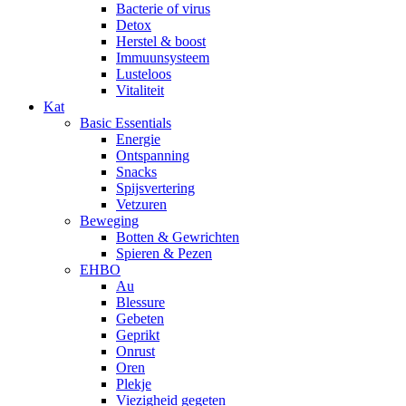
Bacterie of virus
Detox
Herstel & boost
Immuunsysteem
Lusteloos
Vitaliteit
Kat
Basic Essentials
Energie
Ontspanning
Snacks
Spijsvertering
Vetzuren
Beweging
Botten & Gewrichten
Spieren & Pezen
EHBO
Au
Blessure
Gebeten
Geprikt
Onrust
Oren
Plekje
Viezigheid gegeten