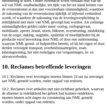
mededeling te doen. Onder overmacht wordt verstaan elke van de
wil van NML onafhankelijke, ten tijde van het tot stand komen van
de overeenkomst al dan niet voorzienbare omstandigheid, waardoor
de nakoming van de overeenkomst tijdelijk of blijvend verhinderd
wordt, of waardoor de nakoming van de leveringsverplichting in
redelijkheid niet meer van NML gevergd kan worden. Als zodanige
omstandigheden gelden onder meer: oorlog, oorlogsgevaar,
mobilisatie, oproer, brand, storm, bliksem, overstroming, mislukking
van de oogst, staking, stagnatie, epidemie of moeilijkheden bij de
productie en/of bewerking door NML of door een onderneming
waarvan NML grond- of hulpstoffen betrekt, of bij het eigen of door
derden verzorgde transport, overheidsmaatregelen, zoals
inbeslagneming, het niet-verkrijgen van vergunningen, in- en
uitvoerverboden.
10. Reclames betreffende leveringen
10.1. Reclames over leveringen moeten binnen 24 uur na ontvangst
aan NML gemeld worden, onder opgaaf van redenen.
10.2. Reclames over artikelen met niet-zichtbare gebreken, waarvan
de afnemer in redelijkheid het gebrek had kunnen ontdekken,
moeten binnen acht dagen na constatering aan NML gemeld
worden, onder opgaaf van redenen.