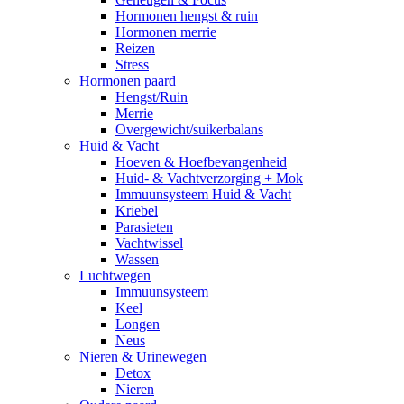
Hormonen hengst & ruin
Hormonen merrie
Reizen
Stress
Hormonen paard
Hengst/Ruin
Merrie
Overgewicht/suikerbalans
Huid & Vacht
Hoeven & Hoefbevangenheid
Huid- & Vachtverzorging + Mok
Immuunsysteem Huid & Vacht
Kriebel
Parasieten
Vachtwissel
Wassen
Luchtwegen
Immuunsysteem
Keel
Longen
Neus
Nieren & Urinewegen
Detox
Nieren