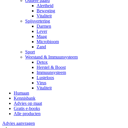
Oudere paard
Alertheid
Beweging
Vitaliteit
Spijsvertering
Darmen
Lever
Maag
Microbioom
Zand
Sport
Weestand & Immuunsysteem
Detox
Herstel & Boost
Immuunsysteem
Lusteloos
Virus
Vitaliteit
Humaan
Kennisbank
Advies op maat
Gratis e-books
Alle producten
Advies aanvragen