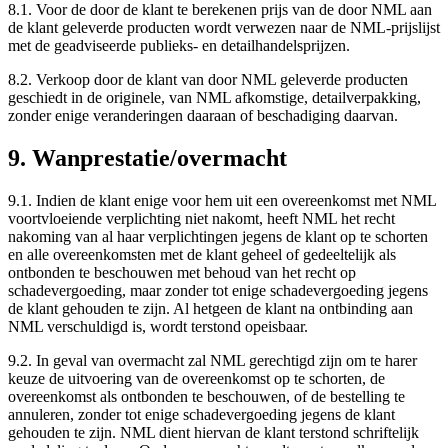
8.1. Voor de door de klant te berekenen prijs van de door NML aan
de klant geleverde producten wordt verwezen naar de NML-prijslijst
met de geadviseerde publieks- en detailhandelsprijzen.
8.2. Verkoop door de klant van door NML geleverde producten
geschiedt in de originele, van NML afkomstige, detailverpakking,
zonder enige veranderingen daaraan of beschadiging daarvan.
9. Wanprestatie/overmacht
9.1. Indien de klant enige voor hem uit een overeenkomst met NML
voortvloeiende verplichting niet nakomt, heeft NML het recht
nakoming van al haar verplichtingen jegens de klant op te schorten
en alle overeenkomsten met de klant geheel of gedeeltelijk als
ontbonden te beschouwen met behoud van het recht op
schadevergoeding, maar zonder tot enige schadevergoeding jegens
de klant gehouden te zijn. Al hetgeen de klant na ontbinding aan
NML verschuldigd is, wordt terstond opeisbaar.
9.2. In geval van overmacht zal NML gerechtigd zijn om te harer
keuze de uitvoering van de overeenkomst op te schorten, de
overeenkomst als ontbonden te beschouwen, of de bestelling te
annuleren, zonder tot enige schadevergoeding jegens de klant
gehouden te zijn. NML dient hiervan de klant terstond schriftelijk