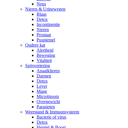
Neus
Nieren & Urinewegen
Blaas
Detox
Incontinentie
Nieren
Prostaat
Puspiemel
Oudere kat
Alertheid
Beweging
Vitaliteit
Spijsvertering
Anaalklieren
Darmen
Detox
Lever
Maag
Microbioom
Overgewicht
Parasieten
Weerstand & Immuunsysteem
Bacterie of virus
Detox
Herstel & Boost