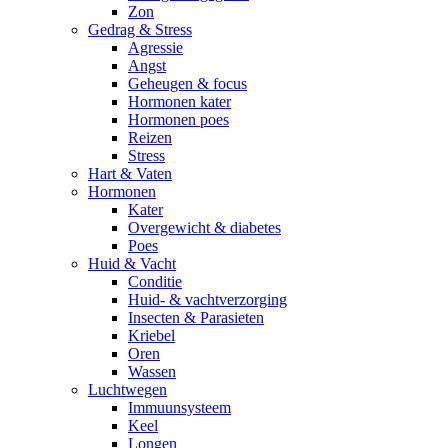
Zon
Gedrag & Stress
Agressie
Angst
Geheugen & focus
Hormonen kater
Hormonen poes
Reizen
Stress
Hart & Vaten
Hormonen
Kater
Overgewicht & diabetes
Poes
Huid & Vacht
Conditie
Huid- & vachtverzorging
Insecten & Parasieten
Kriebel
Oren
Wassen
Luchtwegen
Immuunsysteem
Keel
Longen