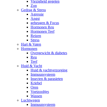
Viezigheid gegeten
Zon
Gedrag & Stress
Agressie
Angst
geheugen & Focus
Hormonen Reu
Hormonen Teef
Reizen
Stress
Hart & Vaten
Hormonen
Overgewicht & diabetes
Reu
Teef
Huid & Vacht
Huid & vachtverzorging
Immuunsysteem
Insecten & parasieten
Kriebel
Oren
Voetzooltjes
Wassen
Luchtwegen
Immuunsysteem