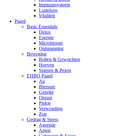
Immuunsysteem
Lusteloos
Vitaliteit
Paard
Basic Essentials
Detox
Energie
Microbioom
Ontspanning
Beweging
Botten & Gewrichten
Hoeven
Spieren & Pezen
EHBO Paard
Au
Blessure
Geprikt
Onrust
Plekje
Verwonding
Zon
Gedrag & Stress
Agressie
Angst
Geheugen & Focus