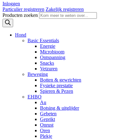
Inloggen
Particulier registreren
Zakelijk registreren
Producten zoeken
Hond
Basic Essentials
Energie
Microbioom
Ontspanning
Snacks
Vetzuren
Beweging
Botten & gewrichten
Fysieke prestatie
Spieren & Pezen
EHBO
Au
Botsing & uitglijder
Gebeten
Geprikt
Onrust
Oren
Plekje