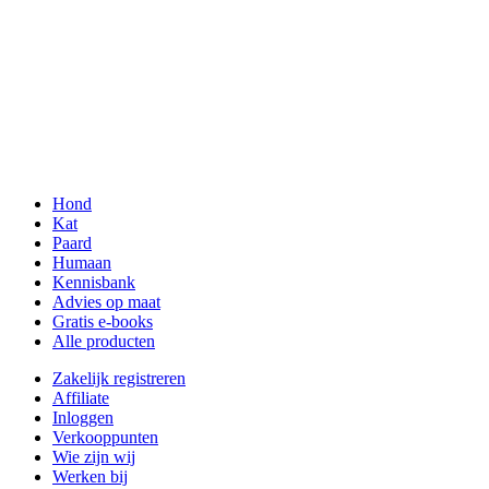
Hond
Kat
Paard
Humaan
Kennisbank
Advies op maat
Gratis e-books
Alle producten
Zakelijk registreren
Affiliate
Inloggen
Verkooppunten
Wie zijn wij
Werken bij