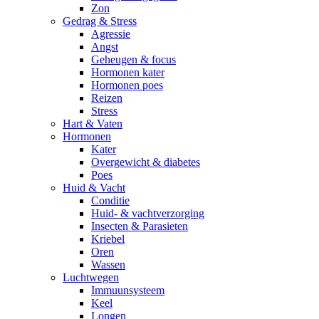
Zon
Gedrag & Stress
Agressie
Angst
Geheugen & focus
Hormonen kater
Hormonen poes
Reizen
Stress
Hart & Vaten
Hormonen
Kater
Overgewicht & diabetes
Poes
Huid & Vacht
Conditie
Huid- & vachtverzorging
Insecten & Parasieten
Kriebel
Oren
Wassen
Luchtwegen
Immuunsysteem
Keel
Longen