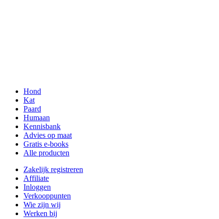
Hond
Kat
Paard
Humaan
Kennisbank
Advies op maat
Gratis e-books
Alle producten
Zakelijk registreren
Affiliate
Inloggen
Verkooppunten
Wie zijn wij
Werken bij