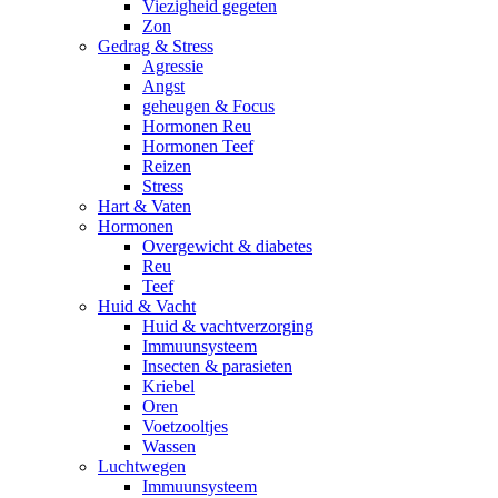
Viezigheid gegeten
Zon
Gedrag & Stress
Agressie
Angst
geheugen & Focus
Hormonen Reu
Hormonen Teef
Reizen
Stress
Hart & Vaten
Hormonen
Overgewicht & diabetes
Reu
Teef
Huid & Vacht
Huid & vachtverzorging
Immuunsysteem
Insecten & parasieten
Kriebel
Oren
Voetzooltjes
Wassen
Luchtwegen
Immuunsysteem