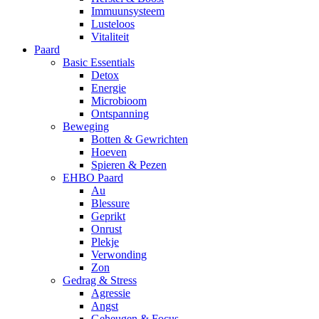
Immuunsysteem
Lusteloos
Vitaliteit
Paard
Basic Essentials
Detox
Energie
Microbioom
Ontspanning
Beweging
Botten & Gewrichten
Hoeven
Spieren & Pezen
EHBO Paard
Au
Blessure
Geprikt
Onrust
Plekje
Verwonding
Zon
Gedrag & Stress
Agressie
Angst
Geheugen & Focus