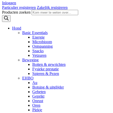
Inloggen
Particulier registreren
Zakelijk registreren
Producten zoeken
Hond
Basic Essentials
Energie
Microbioom
Ontspanning
Snacks
Vetzuren
Beweging
Botten & gewrichten
Fysieke prestatie
Spieren & Pezen
EHBO
Au
Botsing & uitglijder
Gebeten
Geprikt
Onrust
Oren
Plekje