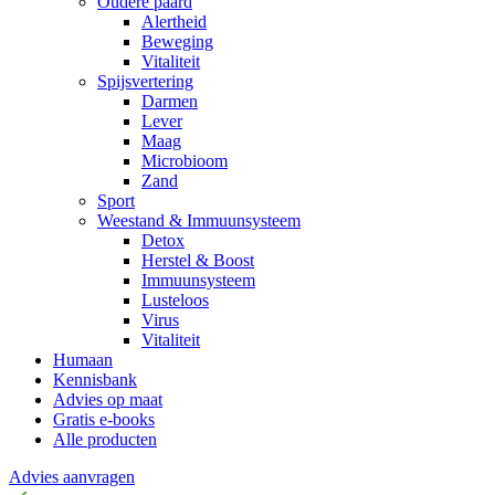
Oudere paard
Alertheid
Beweging
Vitaliteit
Spijsvertering
Darmen
Lever
Maag
Microbioom
Zand
Sport
Weestand & Immuunsysteem
Detox
Herstel & Boost
Immuunsysteem
Lusteloos
Virus
Vitaliteit
Humaan
Kennisbank
Advies op maat
Gratis e-books
Alle producten
Advies aanvragen