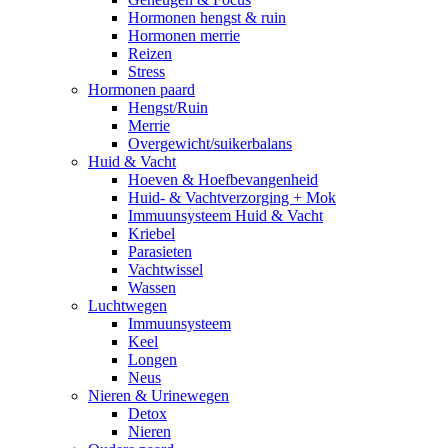
Hormonen hengst & ruin
Hormonen merrie
Reizen
Stress
Hormonen paard
Hengst/Ruin
Merrie
Overgewicht/suikerbalans
Huid & Vacht
Hoeven & Hoefbevangenheid
Huid- & Vachtverzorging + Mok
Immuunsysteem Huid & Vacht
Kriebel
Parasieten
Vachtwissel
Wassen
Luchtwegen
Immuunsysteem
Keel
Longen
Neus
Nieren & Urinewegen
Detox
Nieren