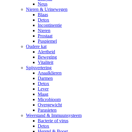
Neus
Nieren & Urinewegen
Blaas
Detox
Incontinentie
Nieren
Prostaat
Puspiemel
Oudere kat
Alertheid
Beweging
Vitaliteit
Spijsvertering
Anaalklieren
Darmen
Detox
Lever
Maag
Microbioom
Overgewicht
Parasieten
Weerstand & Immuunsysteem
Bacterie of virus
Detox
Herstel & Boost