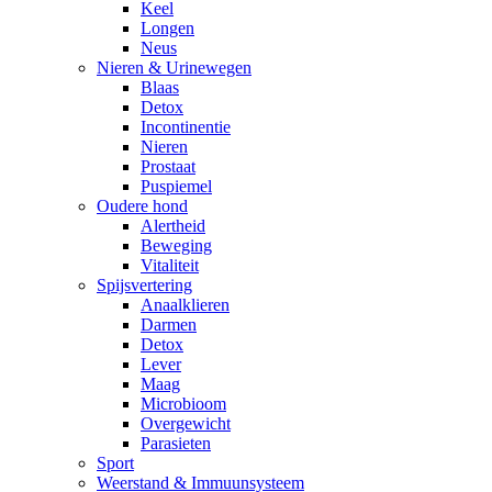
Keel
Longen
Neus
Nieren & Urinewegen
Blaas
Detox
Incontinentie
Nieren
Prostaat
Puspiemel
Oudere hond
Alertheid
Beweging
Vitaliteit
Spijsvertering
Anaalklieren
Darmen
Detox
Lever
Maag
Microbioom
Overgewicht
Parasieten
Sport
Weerstand & Immuunsysteem