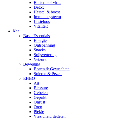
Bacterie of virus
Detox
Herstel & boost
Immuunsysteem
Lusteloos
Vitaliteit
Kat
Basic Essentials
Energie
Ontspanning
Snacks
Spijsvertering
Vetzuren
Beweging
Botten & Gewrichten
Spieren & Pezen
EHBO
Au
Blessure
Gebeten
Geprikt
Onrust
Oren
Plekje
Viezigheid gegeten