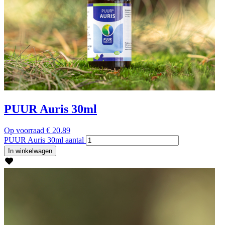
PUUR Auris 30ml
Op voorraad
€
20.89
PUUR Auris 30ml aantal
In winkelwagen