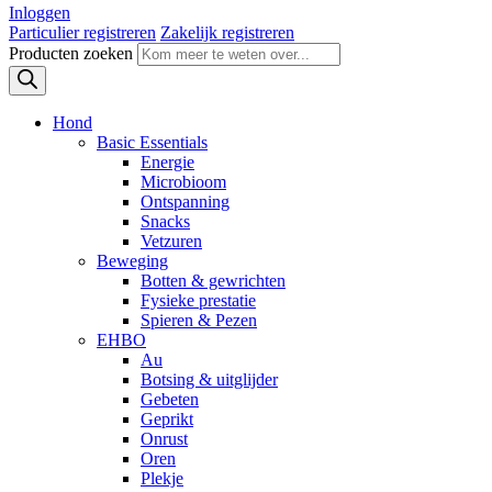
Inloggen
Particulier registreren
Zakelijk registreren
Producten zoeken
Hond
Basic Essentials
Energie
Microbioom
Ontspanning
Snacks
Vetzuren
Beweging
Botten & gewrichten
Fysieke prestatie
Spieren & Pezen
EHBO
Au
Botsing & uitglijder
Gebeten
Geprikt
Onrust
Oren
Plekje