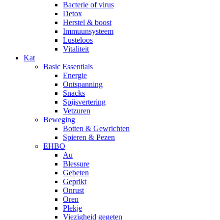
Bacterie of virus
Detox
Herstel & boost
Immuunsysteem
Lusteloos
Vitaliteit
Kat
Basic Essentials
Energie
Ontspanning
Snacks
Spijsvertering
Vetzuren
Beweging
Botten & Gewrichten
Spieren & Pezen
EHBO
Au
Blessure
Gebeten
Geprikt
Onrust
Oren
Plekje
Viezigheid gegeten