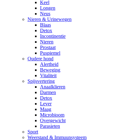
Keel
Longen
Neus
Nieren & Urinewegen
Blaas
Detox
Incontinentie
Nieren
Prostaat
Puspiemel
Oudere hond
Alertheid
Beweging
Vitaliteit
Spijsvertering
Anaalklieren
Darmen
Detox
Lever
Maag
Microbioom
Overgewicht
Parasieten
Sport
Weerstand & Immuunsysteem