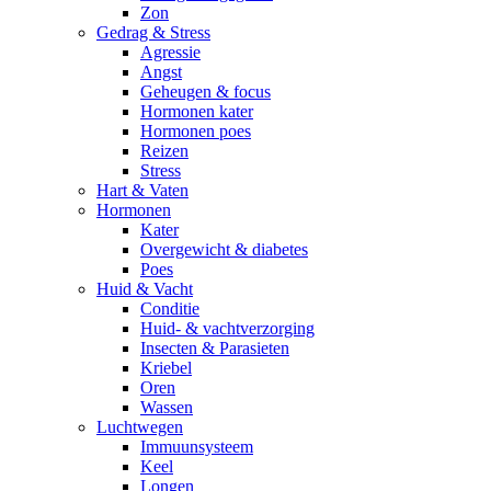
Zon
Gedrag & Stress
Agressie
Angst
Geheugen & focus
Hormonen kater
Hormonen poes
Reizen
Stress
Hart & Vaten
Hormonen
Kater
Overgewicht & diabetes
Poes
Huid & Vacht
Conditie
Huid- & vachtverzorging
Insecten & Parasieten
Kriebel
Oren
Wassen
Luchtwegen
Immuunsysteem
Keel
Longen