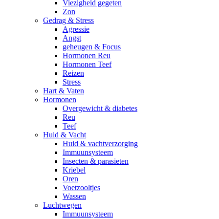
Viezigheid gegeten
Zon
Gedrag & Stress
Agressie
Angst
geheugen & Focus
Hormonen Reu
Hormonen Teef
Reizen
Stress
Hart & Vaten
Hormonen
Overgewicht & diabetes
Reu
Teef
Huid & Vacht
Huid & vachtverzorging
Immuunsysteem
Insecten & parasieten
Kriebel
Oren
Voetzooltjes
Wassen
Luchtwegen
Immuunsysteem