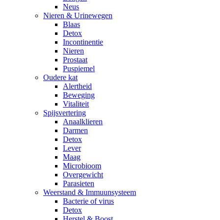
Neus
Nieren & Urinewegen
Blaas
Detox
Incontinentie
Nieren
Prostaat
Puspiemel
Oudere kat
Alertheid
Beweging
Vitaliteit
Spijsvertering
Anaalklieren
Darmen
Detox
Lever
Maag
Microbioom
Overgewicht
Parasieten
Weerstand & Immuunsysteem
Bacterie of virus
Detox
Herstel & Boost