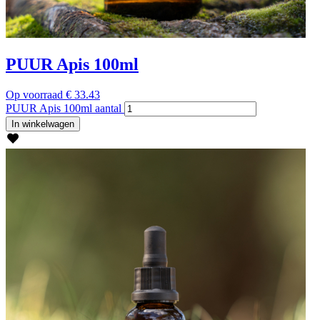
PUUR Apis 100ml
Op voorraad
€
33.43
PUUR Apis 100ml aantal
In winkelwagen