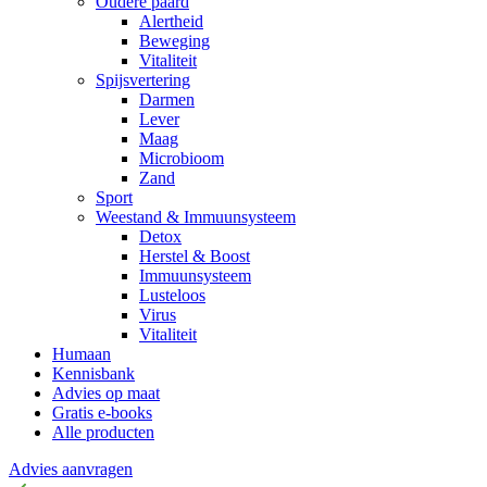
Oudere paard
Alertheid
Beweging
Vitaliteit
Spijsvertering
Darmen
Lever
Maag
Microbioom
Zand
Sport
Weestand & Immuunsysteem
Detox
Herstel & Boost
Immuunsysteem
Lusteloos
Virus
Vitaliteit
Humaan
Kennisbank
Advies op maat
Gratis e-books
Alle producten
Advies aanvragen