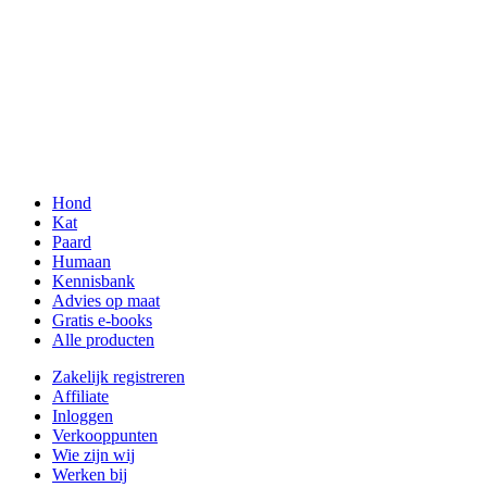
Hond
Kat
Paard
Humaan
Kennisbank
Advies op maat
Gratis e-books
Alle producten
Zakelijk registreren
Affiliate
Inloggen
Verkooppunten
Wie zijn wij
Werken bij