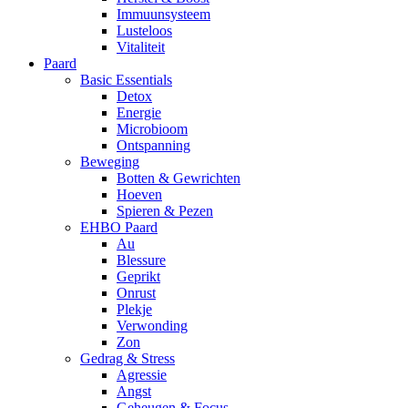
Immuunsysteem
Lusteloos
Vitaliteit
Paard
Basic Essentials
Detox
Energie
Microbioom
Ontspanning
Beweging
Botten & Gewrichten
Hoeven
Spieren & Pezen
EHBO Paard
Au
Blessure
Geprikt
Onrust
Plekje
Verwonding
Zon
Gedrag & Stress
Agressie
Angst
Geheugen & Focus