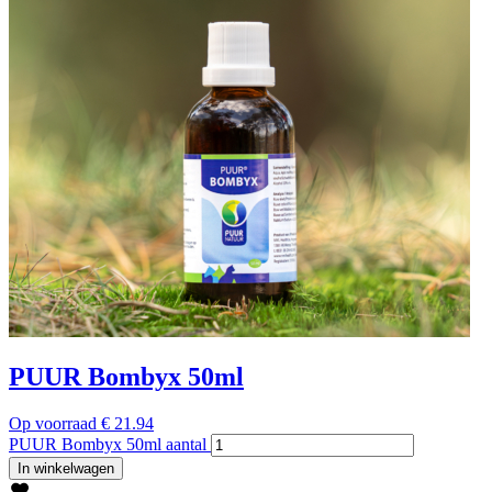
PUUR Bombyx 50ml
Op voorraad
€
21.94
PUUR Bombyx 50ml aantal
In winkelwagen