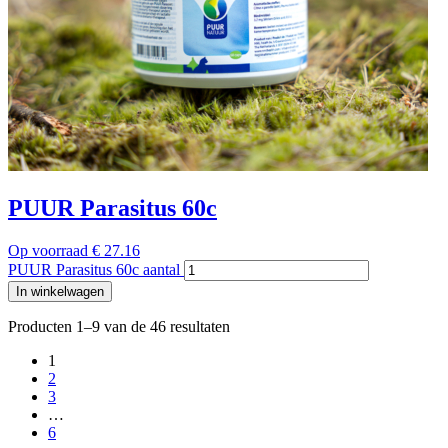
PUUR Parasitus 60c
Op voorraad
€
27.16
PUUR Parasitus 60c aantal
In winkelwagen
Producten 1–9 van de 46 resultaten
1
2
3
…
6