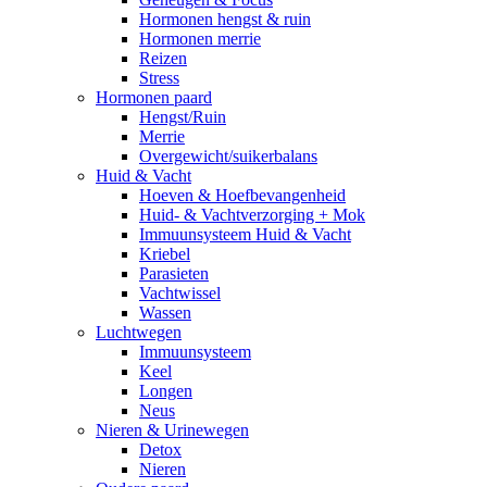
Hormonen hengst & ruin
Hormonen merrie
Reizen
Stress
Hormonen paard
Hengst/Ruin
Merrie
Overgewicht/suikerbalans
Huid & Vacht
Hoeven & Hoefbevangenheid
Huid- & Vachtverzorging + Mok
Immuunsysteem Huid & Vacht
Kriebel
Parasieten
Vachtwissel
Wassen
Luchtwegen
Immuunsysteem
Keel
Longen
Neus
Nieren & Urinewegen
Detox
Nieren