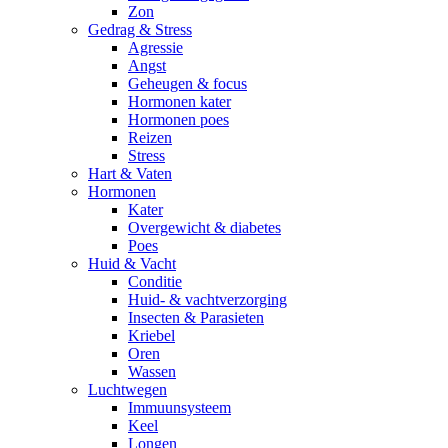
Zon
Gedrag & Stress
Agressie
Angst
Geheugen & focus
Hormonen kater
Hormonen poes
Reizen
Stress
Hart & Vaten
Hormonen
Kater
Overgewicht & diabetes
Poes
Huid & Vacht
Conditie
Huid- & vachtverzorging
Insecten & Parasieten
Kriebel
Oren
Wassen
Luchtwegen
Immuunsysteem
Keel
Longen