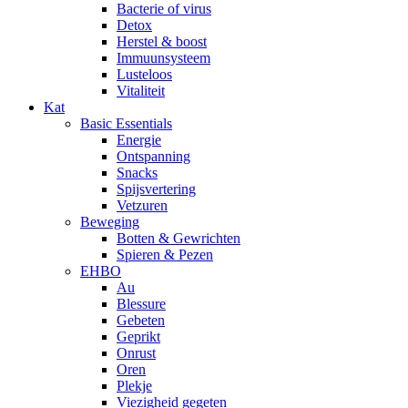
Bacterie of virus
Detox
Herstel & boost
Immuunsysteem
Lusteloos
Vitaliteit
Kat
Basic Essentials
Energie
Ontspanning
Snacks
Spijsvertering
Vetzuren
Beweging
Botten & Gewrichten
Spieren & Pezen
EHBO
Au
Blessure
Gebeten
Geprikt
Onrust
Oren
Plekje
Viezigheid gegeten