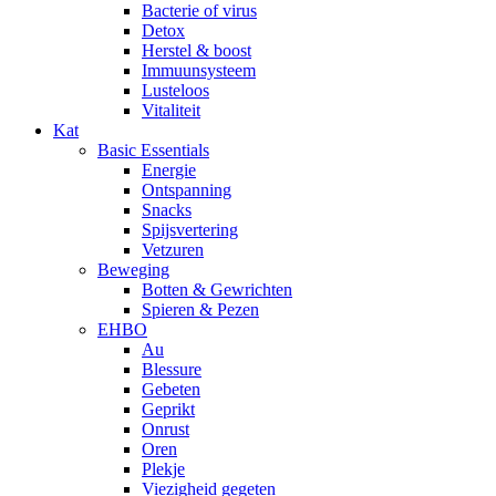
Bacterie of virus
Detox
Herstel & boost
Immuunsysteem
Lusteloos
Vitaliteit
Kat
Basic Essentials
Energie
Ontspanning
Snacks
Spijsvertering
Vetzuren
Beweging
Botten & Gewrichten
Spieren & Pezen
EHBO
Au
Blessure
Gebeten
Geprikt
Onrust
Oren
Plekje
Viezigheid gegeten