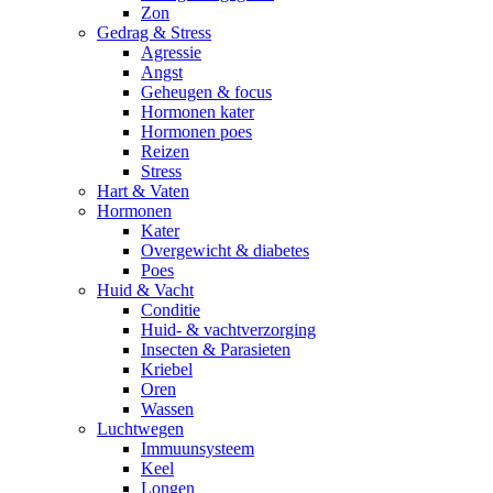
Zon
Gedrag & Stress
Agressie
Angst
Geheugen & focus
Hormonen kater
Hormonen poes
Reizen
Stress
Hart & Vaten
Hormonen
Kater
Overgewicht & diabetes
Poes
Huid & Vacht
Conditie
Huid- & vachtverzorging
Insecten & Parasieten
Kriebel
Oren
Wassen
Luchtwegen
Immuunsysteem
Keel
Longen