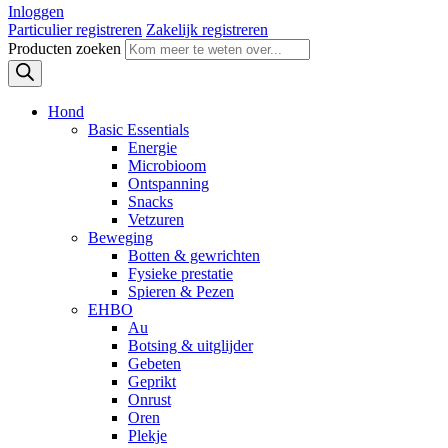
Inloggen
Particulier registreren
Zakelijk registreren
Producten zoeken
Hond
Basic Essentials
Energie
Microbioom
Ontspanning
Snacks
Vetzuren
Beweging
Botten & gewrichten
Fysieke prestatie
Spieren & Pezen
EHBO
Au
Botsing & uitglijder
Gebeten
Geprikt
Onrust
Oren
Plekje