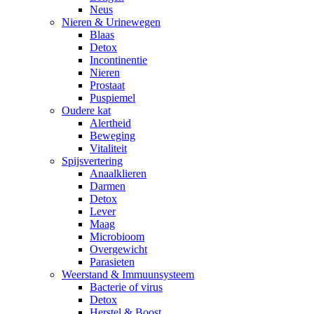
Neus
Nieren & Urinewegen
Blaas
Detox
Incontinentie
Nieren
Prostaat
Puspiemel
Oudere kat
Alertheid
Beweging
Vitaliteit
Spijsvertering
Anaalklieren
Darmen
Detox
Lever
Maag
Microbioom
Overgewicht
Parasieten
Weerstand & Immuunsysteem
Bacterie of virus
Detox
Herstel & Boost