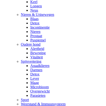
Keel
Longen
Neus
Nieren & Urinewegen
Blaas
Detox
Incontinentie
Nieren
Prostaat
Puspiemel
Oudere hond
Alertheid
Beweging
Vitaliteit
Spijsvertering
Anaalklieren
Darmen
Detox
Lever
Maag
Microbioom
Overgewicht
Parasieten
Sport
Weerstand & Immuunsysteem