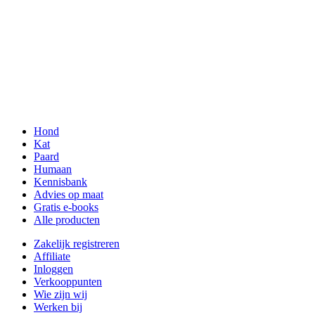
Hond
Kat
Paard
Humaan
Kennisbank
Advies op maat
Gratis e-books
Alle producten
Zakelijk registreren
Affiliate
Inloggen
Verkooppunten
Wie zijn wij
Werken bij