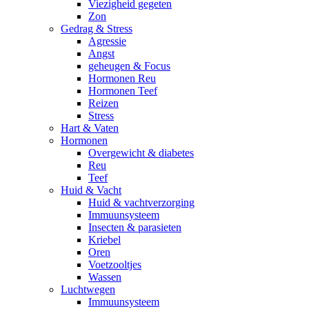
Viezigheid gegeten
Zon
Gedrag & Stress
Agressie
Angst
geheugen & Focus
Hormonen Reu
Hormonen Teef
Reizen
Stress
Hart & Vaten
Hormonen
Overgewicht & diabetes
Reu
Teef
Huid & Vacht
Huid & vachtverzorging
Immuunsysteem
Insecten & parasieten
Kriebel
Oren
Voetzooltjes
Wassen
Luchtwegen
Immuunsysteem