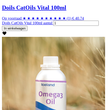
Doils CatOils Vital 100ml
Op voorraad
★
★
★
★
★
★
★
★
★
★
(1)
€
40.74
Doils CatOils Vital 100ml aantal
In winkelwagen