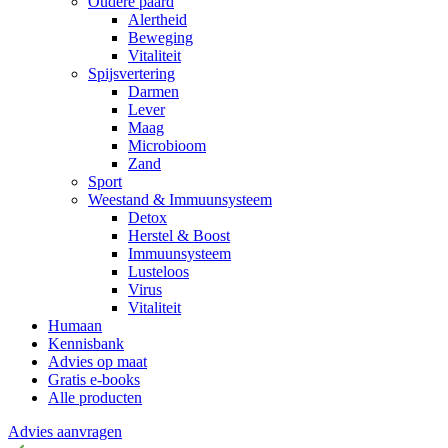
Oudere paard
Alertheid
Beweging
Vitaliteit
Spijsvertering
Darmen
Lever
Maag
Microbioom
Zand
Sport
Weestand & Immuunsysteem
Detox
Herstel & Boost
Immuunsysteem
Lusteloos
Virus
Vitaliteit
Humaan
Kennisbank
Advies op maat
Gratis e-books
Alle producten
Advies aanvragen