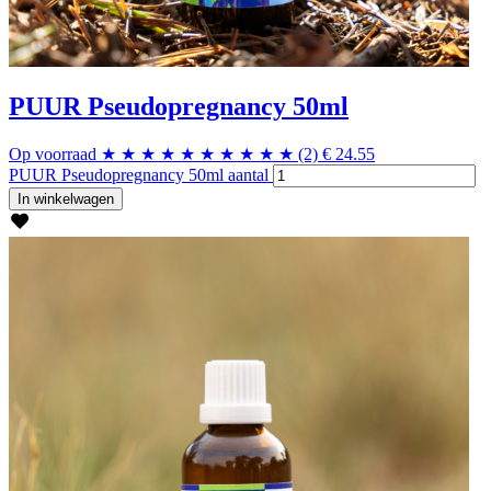
PUUR Pseudopregnancy 50ml
Op voorraad
★
★
★
★
★
★
★
★
★
★
(2)
€
24.55
PUUR Pseudopregnancy 50ml aantal
In winkelwagen