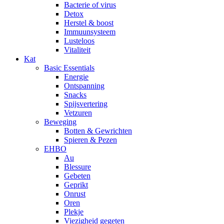
Bacterie of virus
Detox
Herstel & boost
Immuunsysteem
Lusteloos
Vitaliteit
Kat
Basic Essentials
Energie
Ontspanning
Snacks
Spijsvertering
Vetzuren
Beweging
Botten & Gewrichten
Spieren & Pezen
EHBO
Au
Blessure
Gebeten
Geprikt
Onrust
Oren
Plekje
Viezigheid gegeten