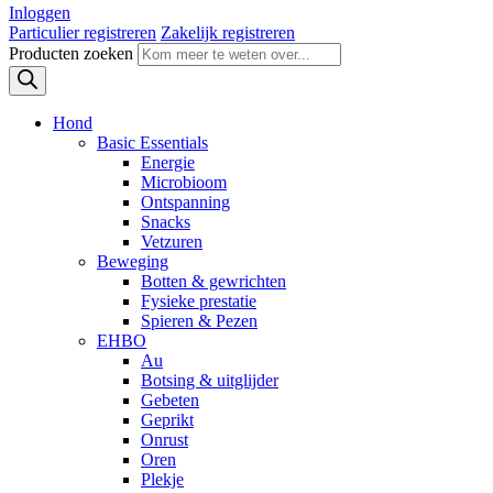
Inloggen
Particulier registreren
Zakelijk registreren
Producten zoeken
Hond
Basic Essentials
Energie
Microbioom
Ontspanning
Snacks
Vetzuren
Beweging
Botten & gewrichten
Fysieke prestatie
Spieren & Pezen
EHBO
Au
Botsing & uitglijder
Gebeten
Geprikt
Onrust
Oren
Plekje