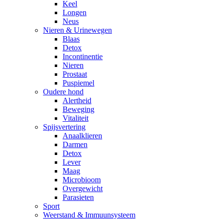
Keel
Longen
Neus
Nieren & Urinewegen
Blaas
Detox
Incontinentie
Nieren
Prostaat
Puspiemel
Oudere hond
Alertheid
Beweging
Vitaliteit
Spijsvertering
Anaalklieren
Darmen
Detox
Lever
Maag
Microbioom
Overgewicht
Parasieten
Sport
Weerstand & Immuunsysteem