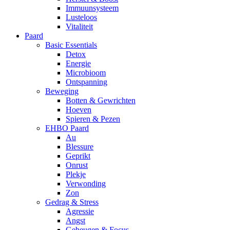
Immuunsysteem
Lusteloos
Vitaliteit
Paard
Basic Essentials
Detox
Energie
Microbioom
Ontspanning
Beweging
Botten & Gewrichten
Hoeven
Spieren & Pezen
EHBO Paard
Au
Blessure
Geprikt
Onrust
Plekje
Verwonding
Zon
Gedrag & Stress
Agressie
Angst
Geheugen & Focus