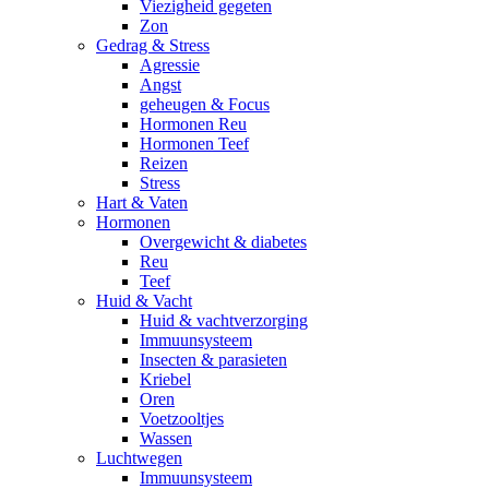
Viezigheid gegeten
Zon
Gedrag & Stress
Agressie
Angst
geheugen & Focus
Hormonen Reu
Hormonen Teef
Reizen
Stress
Hart & Vaten
Hormonen
Overgewicht & diabetes
Reu
Teef
Huid & Vacht
Huid & vachtverzorging
Immuunsysteem
Insecten & parasieten
Kriebel
Oren
Voetzooltjes
Wassen
Luchtwegen
Immuunsysteem