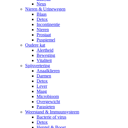
Neus
Nieren & Urinewegen
Blaas
Detox
Incontinentie
Nieren
Prostaat
Puspiemel
Oudere kat
Alertheid
Beweging
Vitaliteit
Spijsvertering
Anaalklieren
Darmen
Detox
Lever
Maag
Microbioom
Overgewicht
Parasieten
Weerstand & Immuunsysteem
Bacterie of virus
Detox
Herstel & Boost