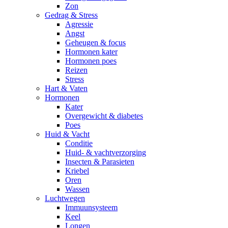
Zon
Gedrag & Stress
Agressie
Angst
Geheugen & focus
Hormonen kater
Hormonen poes
Reizen
Stress
Hart & Vaten
Hormonen
Kater
Overgewicht & diabetes
Poes
Huid & Vacht
Conditie
Huid- & vachtverzorging
Insecten & Parasieten
Kriebel
Oren
Wassen
Luchtwegen
Immuunsysteem
Keel
Longen