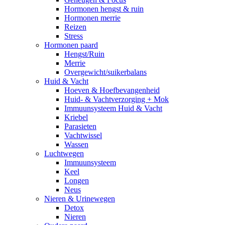
Hormonen hengst & ruin
Hormonen merrie
Reizen
Stress
Hormonen paard
Hengst/Ruin
Merrie
Overgewicht/suikerbalans
Huid & Vacht
Hoeven & Hoefbevangenheid
Huid- & Vachtverzorging + Mok
Immuunsysteem Huid & Vacht
Kriebel
Parasieten
Vachtwissel
Wassen
Luchtwegen
Immuunsysteem
Keel
Longen
Neus
Nieren & Urinewegen
Detox
Nieren