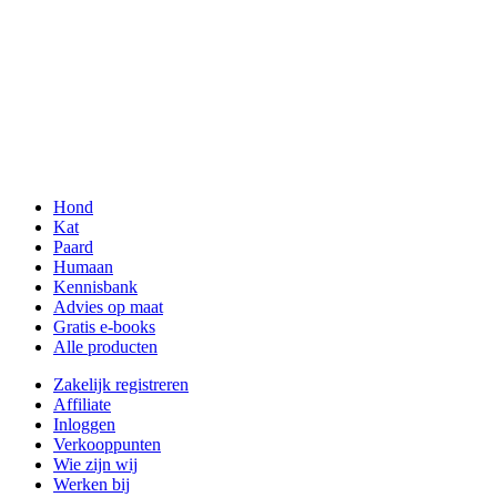
Hond
Kat
Paard
Humaan
Kennisbank
Advies op maat
Gratis e-books
Alle producten
Zakelijk registreren
Affiliate
Inloggen
Verkooppunten
Wie zijn wij
Werken bij