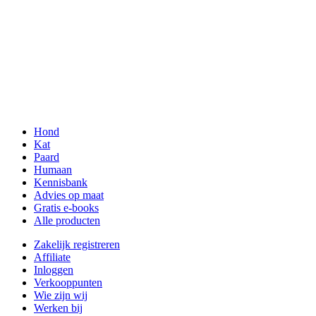
Hond
Kat
Paard
Humaan
Kennisbank
Advies op maat
Gratis e-books
Alle producten
Zakelijk registreren
Affiliate
Inloggen
Verkooppunten
Wie zijn wij
Werken bij