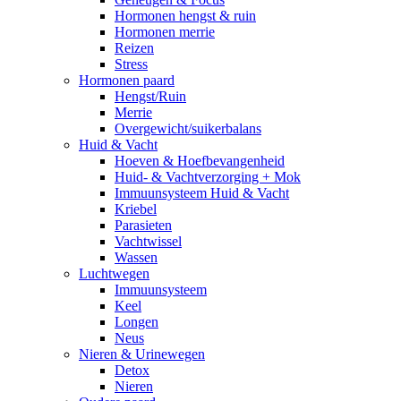
Hormonen hengst & ruin
Hormonen merrie
Reizen
Stress
Hormonen paard
Hengst/Ruin
Merrie
Overgewicht/suikerbalans
Huid & Vacht
Hoeven & Hoefbevangenheid
Huid- & Vachtverzorging + Mok
Immuunsysteem Huid & Vacht
Kriebel
Parasieten
Vachtwissel
Wassen
Luchtwegen
Immuunsysteem
Keel
Longen
Neus
Nieren & Urinewegen
Detox
Nieren