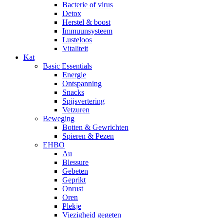
Bacterie of virus
Detox
Herstel & boost
Immuunsysteem
Lusteloos
Vitaliteit
Kat
Basic Essentials
Energie
Ontspanning
Snacks
Spijsvertering
Vetzuren
Beweging
Botten & Gewrichten
Spieren & Pezen
EHBO
Au
Blessure
Gebeten
Geprikt
Onrust
Oren
Plekje
Viezigheid gegeten