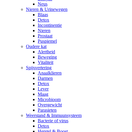
Neus
Nieren & Urinewegen
Blaas
Detox
Incontinentie
Nieren
Prostaat
Puspiemel
Oudere kat
Alertheid
Beweging
Vitaliteit
Spijsvertering
Anaalklieren
Darmen
Detox
Lever
Maag
Microbioom
Overgewicht
Parasieten
Weerstand & Immuunsysteem
Bacterie of virus
Detox
Herstel & Boost