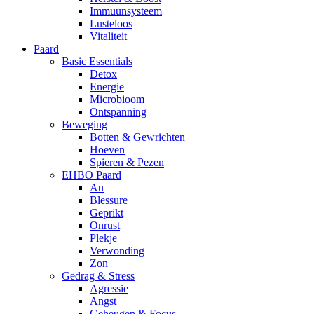
Immuunsysteem
Lusteloos
Vitaliteit
Paard
Basic Essentials
Detox
Energie
Microbioom
Ontspanning
Beweging
Botten & Gewrichten
Hoeven
Spieren & Pezen
EHBO Paard
Au
Blessure
Geprikt
Onrust
Plekje
Verwonding
Zon
Gedrag & Stress
Agressie
Angst
Geheugen & Focus