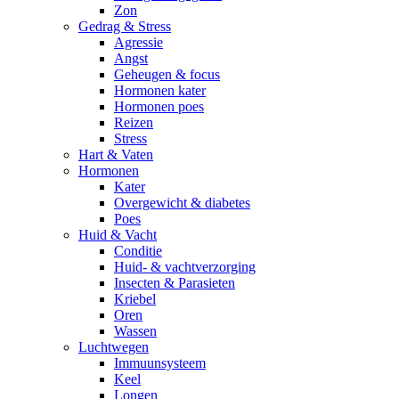
Zon
Gedrag & Stress
Agressie
Angst
Geheugen & focus
Hormonen kater
Hormonen poes
Reizen
Stress
Hart & Vaten
Hormonen
Kater
Overgewicht & diabetes
Poes
Huid & Vacht
Conditie
Huid- & vachtverzorging
Insecten & Parasieten
Kriebel
Oren
Wassen
Luchtwegen
Immuunsysteem
Keel
Longen