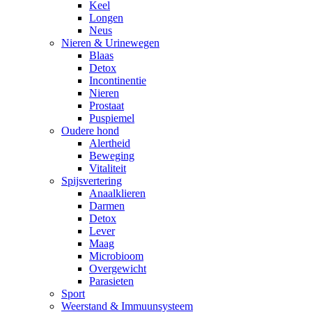
Keel
Longen
Neus
Nieren & Urinewegen
Blaas
Detox
Incontinentie
Nieren
Prostaat
Puspiemel
Oudere hond
Alertheid
Beweging
Vitaliteit
Spijsvertering
Anaalklieren
Darmen
Detox
Lever
Maag
Microbioom
Overgewicht
Parasieten
Sport
Weerstand & Immuunsysteem