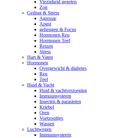
Viezigheid gegeten
Zon
Gedrag & Stress
Agressie
Angst
geheugen & Focus
Hormonen Reu
Hormonen Teef
Reizen
Stress
Hart & Vaten
Hormonen
Overgewicht & diabetes
Reu
Teef
Huid & Vacht
Huid & vachtverzorging
Immuunsysteem
Insecten & parasieten
Kriebel
Oren
Voetzooltjes
Wassen
Luchtwegen
Immuunsysteem