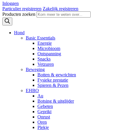
Inloggen
Particulier registreren
Zakelijk registreren
Producten zoeken
Hond
Basic Essentials
Energie
Microbioom
Ontspanning
Snacks
Vetzuren
Beweging
Botten & gewrichten
Fysieke prestatie
Spieren & Pezen
EHBO
Au
Botsing & uitglijder
Gebeten
Geprikt
Onrust
Oren
Plekje