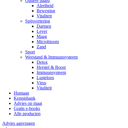
Oudere paard
Alertheid
Beweging
Vitaliteit
Spijsvertering
Darmen
Lever
Maag
Microbioom
Zand
Sport
Weestand & Immuunsysteem
Detox
Herstel & Boost
Immuunsysteem
Lusteloos
Virus
Vitaliteit
Humaan
Kennisbank
Advies op maat
Gratis e-books
Alle producten
Advies aanvragen