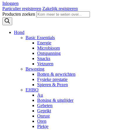
Inloggen
Particulier registreren
Zakelijk registreren
Producten zoeken
Hond
Basic Essentials
Energie
Microbioom
Ontspanning
Snacks
Vetzuren
Beweging
Botten & gewrichten
Fysieke prestatie
Spieren & Pezen
EHBO
Au
Botsing & uitglijder
Gebeten
Geprikt
Onrust
Oren
Plekje