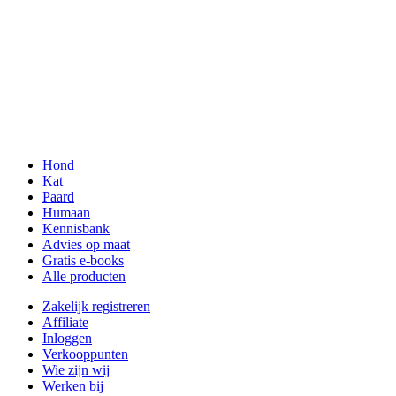
Hond
Kat
Paard
Humaan
Kennisbank
Advies op maat
Gratis e-books
Alle producten
Zakelijk registreren
Affiliate
Inloggen
Verkooppunten
Wie zijn wij
Werken bij