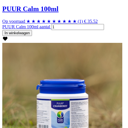
PUUR Calm 100ml
Op voorraad
★
★
★
★
★
★
★
★
★
★
(1)
€
35.52
PUUR Calm 100ml aantal
In winkelwagen