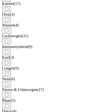
Kriebel
(17)
Oren
(3)
Wassen
(4)
Luchtwegen
(31)
Immuunsysteem
(9)
Keel
(3)
Longen
(5)
Neus
(6)
Nieren & Urinewegen
(17)
Blaas
(5)
Detox
(4)