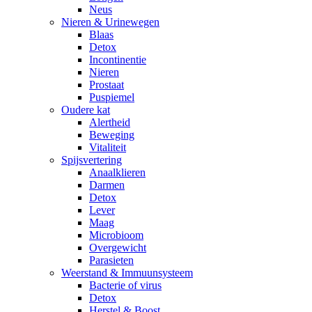
Neus
Nieren & Urinewegen
Blaas
Detox
Incontinentie
Nieren
Prostaat
Puspiemel
Oudere kat
Alertheid
Beweging
Vitaliteit
Spijsvertering
Anaalklieren
Darmen
Detox
Lever
Maag
Microbioom
Overgewicht
Parasieten
Weerstand & Immuunsysteem
Bacterie of virus
Detox
Herstel & Boost