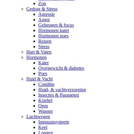
Zon
Gedrag & Stress
Agressie
Angst
Geheugen & focus
Hormonen kater
Hormonen poes
Reizen
Stress
Hart & Vaten
Hormonen
Kater
Overgewicht & diabetes
Poes
Huid & Vacht
Conditie
Huid- & vachtverzorging
Insecten & Parasieten
Kriebel
Oren
Wassen
Luchtwegen
Immuunsysteem
Keel
Longen