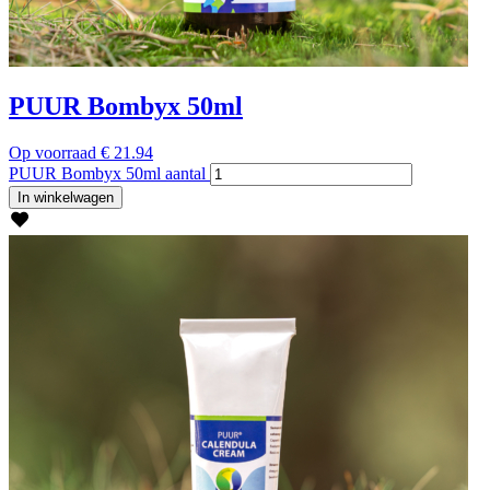
PUUR Bombyx 50ml
Op voorraad
€
21.94
PUUR Bombyx 50ml aantal
In winkelwagen