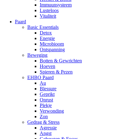
Immuunsysteem
Lusteloos
Vitaliteit
Paard
Basic Essentials
Detox
Energie
Microbioom
Ontspanning
Beweging
Botten & Gewrichten
Hoeven
Spieren & Pezen
EHBO Paard
Au
Blessure
Geprikt
Onrust
Plekje
Verwonding
Zon
Gedrag & Stress
Agressie
Angst
Geheugen & Focus