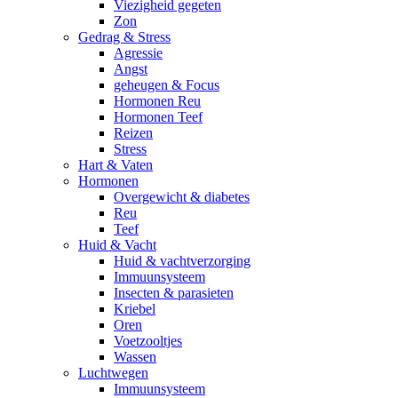
Viezigheid gegeten
Zon
Gedrag & Stress
Agressie
Angst
geheugen & Focus
Hormonen Reu
Hormonen Teef
Reizen
Stress
Hart & Vaten
Hormonen
Overgewicht & diabetes
Reu
Teef
Huid & Vacht
Huid & vachtverzorging
Immuunsysteem
Insecten & parasieten
Kriebel
Oren
Voetzooltjes
Wassen
Luchtwegen
Immuunsysteem