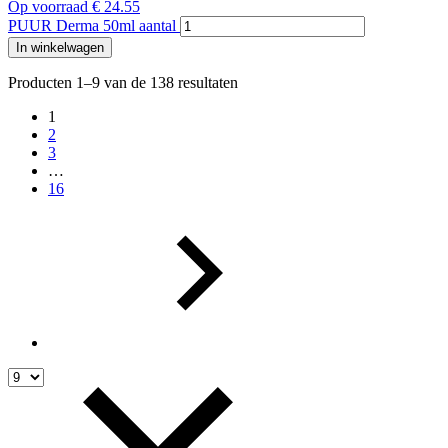
Op voorraad
€
24.55
PUUR Derma 50ml aantal
In winkelwagen
Producten 1–9 van de 138 resultaten
1
2
3
…
16