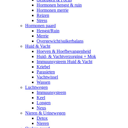
Hormonen hengst & ruin
Hormonen merrie
Reizen
Stress
Hormonen paard
Hengst/Ruin
Merrie
Overgewicht/suikerbalans
Huid & Vacht
Hoeven & Hoefbevangenheid
Huid- & Vachtverzorging + Mok
Immuunsysteem Huid & Vacht
Kriebel
Parasieten
Vachtwissel
Wassen
Luchtwegen
Immuunsysteem
Keel
Longen
Neus
Nieren & Urinewegen
Detox
Nieren