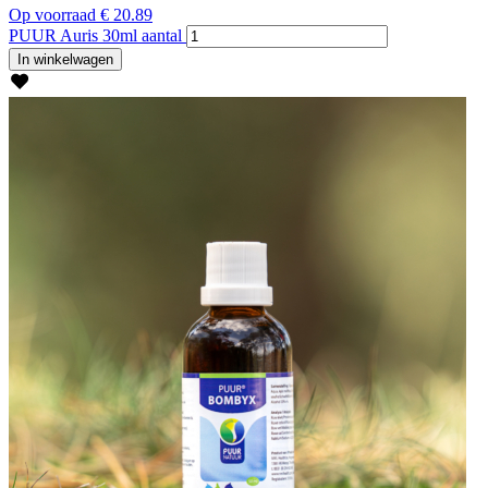
Op voorraad
€
20.89
PUUR Auris 30ml aantal
In winkelwagen