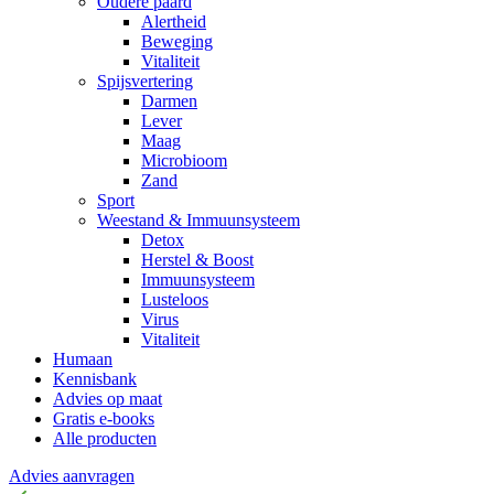
Oudere paard
Alertheid
Beweging
Vitaliteit
Spijsvertering
Darmen
Lever
Maag
Microbioom
Zand
Sport
Weestand & Immuunsysteem
Detox
Herstel & Boost
Immuunsysteem
Lusteloos
Virus
Vitaliteit
Humaan
Kennisbank
Advies op maat
Gratis e-books
Alle producten
Advies aanvragen