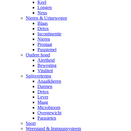
Keel
Longen
Neus
Nieren & Urinewegen
Blaas
Detox
Incontinentie
Nieren
Prostaat
Puspiemel
Oudere hond
Alertheid
Beweging
Vitaliteit
Spijsvertering
Anaalklieren
Darmen
Detox
Lever
Maag
Microbioom
Overgewicht
Parasieten
Sport
Weerstand & Immuunsysteem