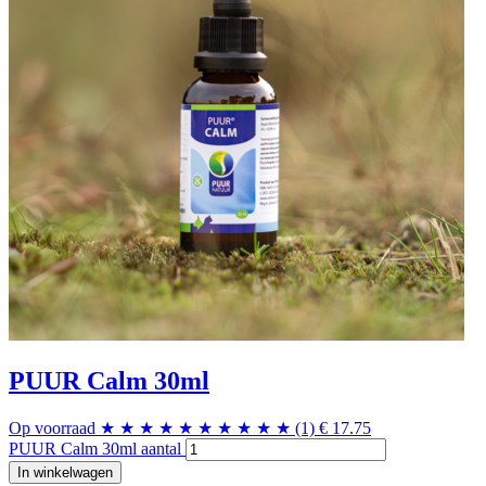
PUUR Calm 30ml
Op voorraad
★
★
★
★
★
★
★
★
★
★
(1)
€
17.75
PUUR Calm 30ml aantal
In winkelwagen