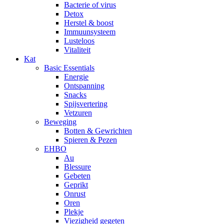
Bacterie of virus
Detox
Herstel & boost
Immuunsysteem
Lusteloos
Vitaliteit
Kat
Basic Essentials
Energie
Ontspanning
Snacks
Spijsvertering
Vetzuren
Beweging
Botten & Gewrichten
Spieren & Pezen
EHBO
Au
Blessure
Gebeten
Geprikt
Onrust
Oren
Plekje
Viezigheid gegeten