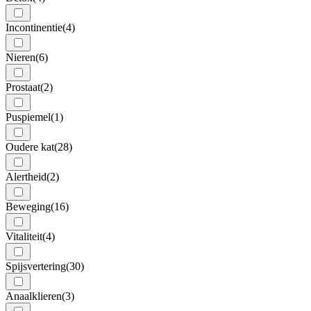
Incontinentie
(4)
Nieren
(6)
Prostaat
(2)
Puspiemel
(1)
Oudere kat
(28)
Alertheid
(2)
Beweging
(16)
Vitaliteit
(4)
Spijsvertering
(30)
Anaalklieren
(3)