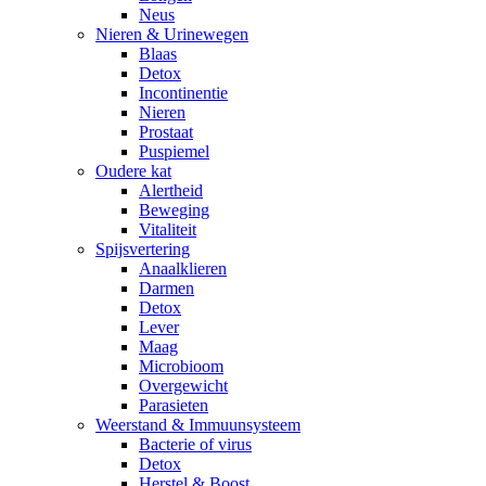
Neus
Nieren & Urinewegen
Blaas
Detox
Incontinentie
Nieren
Prostaat
Puspiemel
Oudere kat
Alertheid
Beweging
Vitaliteit
Spijsvertering
Anaalklieren
Darmen
Detox
Lever
Maag
Microbioom
Overgewicht
Parasieten
Weerstand & Immuunsysteem
Bacterie of virus
Detox
Herstel & Boost