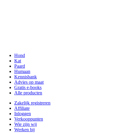
Hond
Kat
Paard
Humaan
Kennisbank
Advies op maat
Gratis e-books
Alle producten
Zakelijk registreren
Affiliate
Inloggen
Verkooppunten
Wie zijn wij
Werken bij