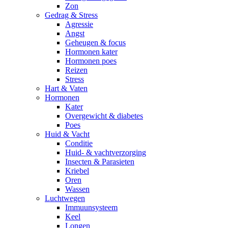
Zon
Gedrag & Stress
Agressie
Angst
Geheugen & focus
Hormonen kater
Hormonen poes
Reizen
Stress
Hart & Vaten
Hormonen
Kater
Overgewicht & diabetes
Poes
Huid & Vacht
Conditie
Huid- & vachtverzorging
Insecten & Parasieten
Kriebel
Oren
Wassen
Luchtwegen
Immuunsysteem
Keel
Longen