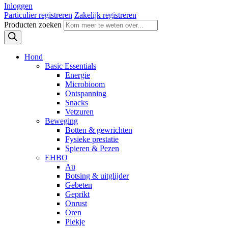
Inloggen
Particulier registreren
Zakelijk registreren
Producten zoeken
Hond
Basic Essentials
Energie
Microbioom
Ontspanning
Snacks
Vetzuren
Beweging
Botten & gewrichten
Fysieke prestatie
Spieren & Pezen
EHBO
Au
Botsing & uitglijder
Gebeten
Geprikt
Onrust
Oren
Plekje