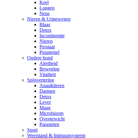
Keel
Longen
Neus
Nieren & Urinewegen
Blaas
Detox
Incontinentie
Nieren
Prostaat
Puspiemel
Oudere hond
Alertheid
Beweging
Vitaliteit
Spijsvertering
Anaalklieren
Darmen
Detox
Lever
Maag
Microbioom
Overgewicht
Parasieten
Sport
Weerstand & Immuunsysteem