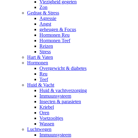
Viezigheid gegeten
Zon
Gedrag & Stress
Agressie
Angst
geheugen & Focus
Hormonen Reu
Hormonen Teef
Reizen
Stress
Hart & Vaten
Hormonen
Overgewicht & diabetes
Reu
Teef
Huid & Vacht
Huid & vachtverzorging
Immuunsysteem
Insecten & parasieten
Kriebel
Oren
Voetzooltjes
Wassen
Luchtwegen
Immuunsysteem