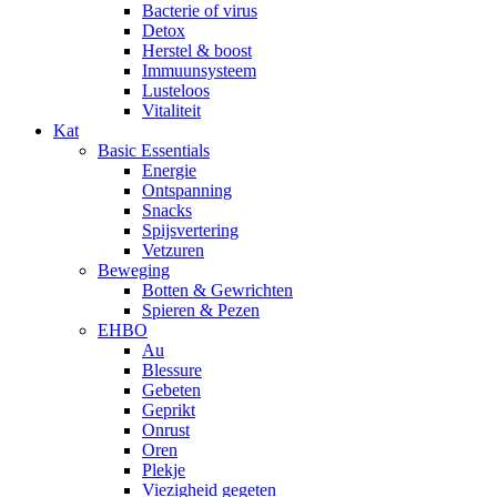
Bacterie of virus
Detox
Herstel & boost
Immuunsysteem
Lusteloos
Vitaliteit
Kat
Basic Essentials
Energie
Ontspanning
Snacks
Spijsvertering
Vetzuren
Beweging
Botten & Gewrichten
Spieren & Pezen
EHBO
Au
Blessure
Gebeten
Geprikt
Onrust
Oren
Plekje
Viezigheid gegeten