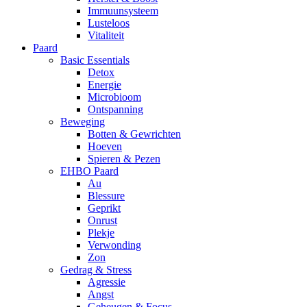
Immuunsysteem
Lusteloos
Vitaliteit
Paard
Basic Essentials
Detox
Energie
Microbioom
Ontspanning
Beweging
Botten & Gewrichten
Hoeven
Spieren & Pezen
EHBO Paard
Au
Blessure
Geprikt
Onrust
Plekje
Verwonding
Zon
Gedrag & Stress
Agressie
Angst
Geheugen & Focus