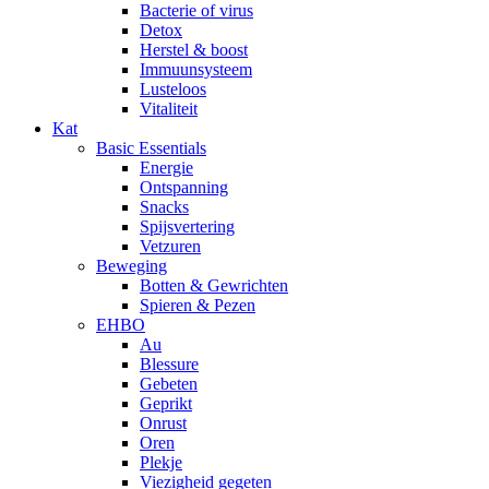
Bacterie of virus
Detox
Herstel & boost
Immuunsysteem
Lusteloos
Vitaliteit
Kat
Basic Essentials
Energie
Ontspanning
Snacks
Spijsvertering
Vetzuren
Beweging
Botten & Gewrichten
Spieren & Pezen
EHBO
Au
Blessure
Gebeten
Geprikt
Onrust
Oren
Plekje
Viezigheid gegeten