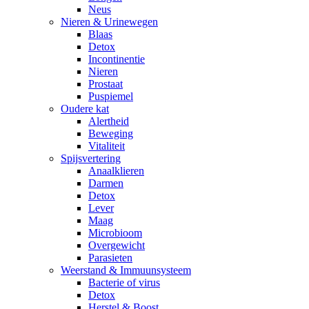
Neus
Nieren & Urinewegen
Blaas
Detox
Incontinentie
Nieren
Prostaat
Puspiemel
Oudere kat
Alertheid
Beweging
Vitaliteit
Spijsvertering
Anaalklieren
Darmen
Detox
Lever
Maag
Microbioom
Overgewicht
Parasieten
Weerstand & Immuunsysteem
Bacterie of virus
Detox
Herstel & Boost