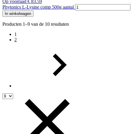
Op voorraad
€
83.59
Phytonics L-Lysine comp 500g aantal
In winkelwagen
Producten 1–9 van de 10 resultaten
1
2