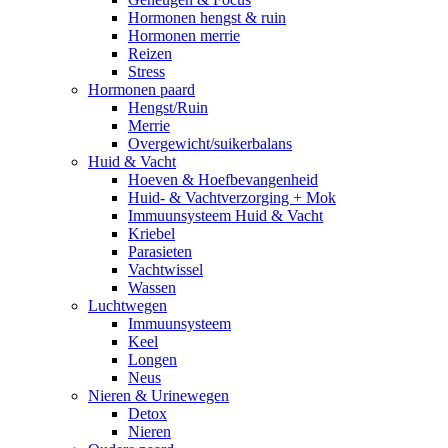
Hormonen hengst & ruin
Hormonen merrie
Reizen
Stress
Hormonen paard
Hengst/Ruin
Merrie
Overgewicht/suikerbalans
Huid & Vacht
Hoeven & Hoefbevangenheid
Huid- & Vachtverzorging + Mok
Immuunsysteem Huid & Vacht
Kriebel
Parasieten
Vachtwissel
Wassen
Luchtwegen
Immuunsysteem
Keel
Longen
Neus
Nieren & Urinewegen
Detox
Nieren