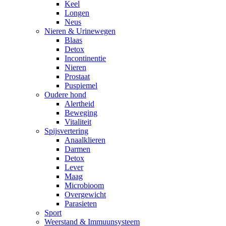
Keel
Longen
Neus
Nieren & Urinewegen
Blaas
Detox
Incontinentie
Nieren
Prostaat
Puspiemel
Oudere hond
Alertheid
Beweging
Vitaliteit
Spijsvertering
Anaalklieren
Darmen
Detox
Lever
Maag
Microbioom
Overgewicht
Parasieten
Sport
Weerstand & Immuunsysteem