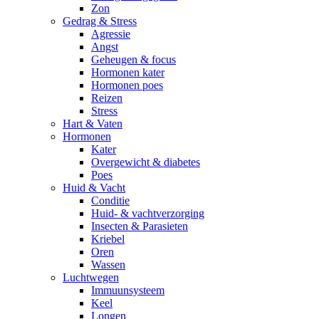
Zon
Gedrag & Stress
Agressie
Angst
Geheugen & focus
Hormonen kater
Hormonen poes
Reizen
Stress
Hart & Vaten
Hormonen
Kater
Overgewicht & diabetes
Poes
Huid & Vacht
Conditie
Huid- & vachtverzorging
Insecten & Parasieten
Kriebel
Oren
Wassen
Luchtwegen
Immuunsysteem
Keel
Longen