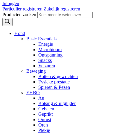
Inloggen
Particulier registreren
Zakelijk registreren
Producten zoeken
Hond
Basic Essentials
Energie
Microbioom
Ontspanning
Snacks
Vetzuren
Beweging
Botten & gewrichten
Fysieke prestatie
Spieren & Pezen
EHBO
Au
Botsing & uitglijder
Gebeten
Geprikt
Onrust
Oren
Plekje