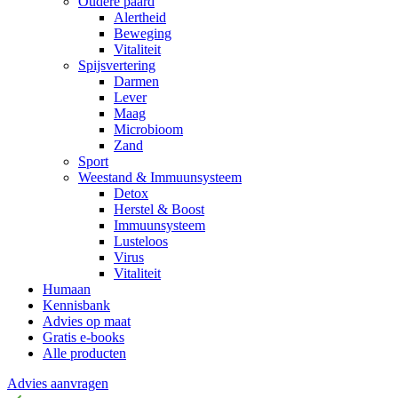
Oudere paard
Alertheid
Beweging
Vitaliteit
Spijsvertering
Darmen
Lever
Maag
Microbioom
Zand
Sport
Weestand & Immuunsysteem
Detox
Herstel & Boost
Immuunsysteem
Lusteloos
Virus
Vitaliteit
Humaan
Kennisbank
Advies op maat
Gratis e-books
Alle producten
Advies aanvragen