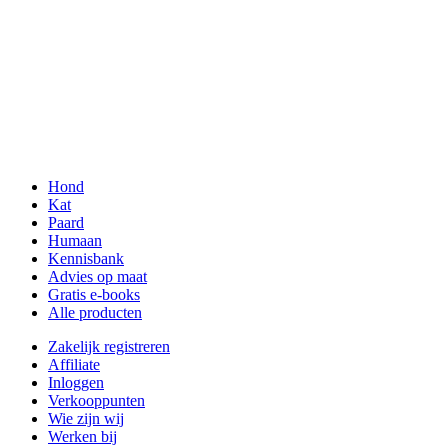
Hond
Kat
Paard
Humaan
Kennisbank
Advies op maat
Gratis e-books
Alle producten
Zakelijk registreren
Affiliate
Inloggen
Verkooppunten
Wie zijn wij
Werken bij