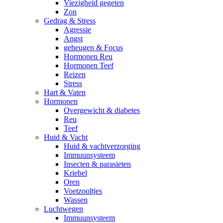
Viezigheid gegeten
Zon
Gedrag & Stress
Agressie
Angst
geheugen & Focus
Hormonen Reu
Hormonen Teef
Reizen
Stress
Hart & Vaten
Hormonen
Overgewicht & diabetes
Reu
Teef
Huid & Vacht
Huid & vachtverzorging
Immuunsysteem
Insecten & parasieten
Kriebel
Oren
Voetzooltjes
Wassen
Luchtwegen
Immuunsysteem