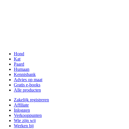
Hond
Kat
Paard
Humaan
Kennisbank
Advies op maat
Gratis e-books
Alle producten
Zakelijk registreren
Affiliate
Inloggen
Verkooppunten
Wie zijn wij
Werken bij