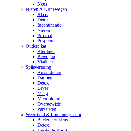
Neus
Nieren & Urinewegen
Blaas
Detox
Incontinentie
Nieren
Prostaat
Puspiemel
Oudere kat
Alertheid
Beweging
Vitaliteit
Spijsvertering
Anaalklieren
Darmen
Detox
Lever
Maag
Microbioom
Overgewicht
Parasieten
Weerstand & Immuunsysteem
Bacterie of virus
Detox
Herstel & Boost