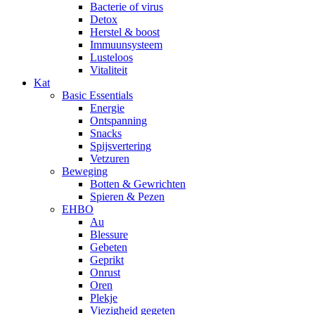
Bacterie of virus
Detox
Herstel & boost
Immuunsysteem
Lusteloos
Vitaliteit
Kat
Basic Essentials
Energie
Ontspanning
Snacks
Spijsvertering
Vetzuren
Beweging
Botten & Gewrichten
Spieren & Pezen
EHBO
Au
Blessure
Gebeten
Geprikt
Onrust
Oren
Plekje
Viezigheid gegeten