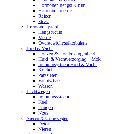
Hormonen hengst & ruin
Hormonen merrie
Reizen
Stress
Hormonen paard
Hengst/Ruin
Merrie
Overgewicht/suikerbalans
Huid & Vacht
Hoeven & Hoefbevangenheid
Huid- & Vachtverzorging + Mok
Immuunsysteem Huid & Vacht
Kriebel
Parasieten
Vachtwissel
Wassen
Luchtwegen
Immuunsysteem
Keel
Longen
Neus
Nieren & Urinewegen
Detox
Nieren