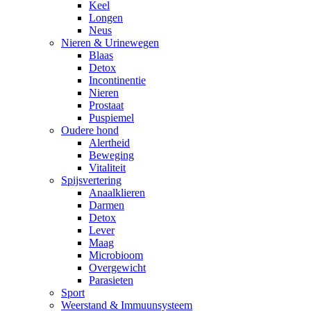
Keel
Longen
Neus
Nieren & Urinewegen
Blaas
Detox
Incontinentie
Nieren
Prostaat
Puspiemel
Oudere hond
Alertheid
Beweging
Vitaliteit
Spijsvertering
Anaalklieren
Darmen
Detox
Lever
Maag
Microbioom
Overgewicht
Parasieten
Sport
Weerstand & Immuunsysteem