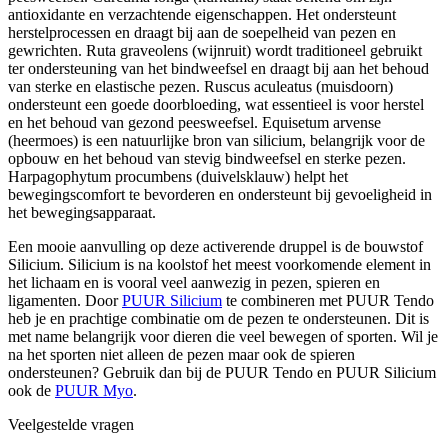
antioxidante en verzachtende eigenschappen. Het ondersteunt
herstelprocessen en draagt bij aan de soepelheid van pezen en
gewrichten. Ruta graveolens (wijnruit) wordt traditioneel gebruikt
ter ondersteuning van het bindweefsel en draagt bij aan het behoud
van sterke en elastische pezen. Ruscus aculeatus (muisdoorn)
ondersteunt een goede doorbloeding, wat essentieel is voor herstel
en het behoud van gezond peesweefsel. Equisetum arvense
(heermoes) is een natuurlijke bron van silicium, belangrijk voor de
opbouw en het behoud van stevig bindweefsel en sterke pezen.
Harpagophytum procumbens (duivelsklauw) helpt het
bewegingscomfort te bevorderen en ondersteunt bij gevoeligheid in
het bewegingsapparaat.
Een mooie aanvulling op deze activerende druppel is de bouwstof
Silicium. Silicium is na koolstof het meest voorkomende element in
het lichaam en is vooral veel aanwezig in pezen, spieren en
ligamenten. Door
PUUR Silicium
te combineren met PUUR Tendo
heb je en prachtige combinatie om de pezen te ondersteunen. Dit is
met name belangrijk voor dieren die veel bewegen of sporten. Wil je
na het sporten niet alleen de pezen maar ook de spieren
ondersteunen? Gebruik dan bij de PUUR Tendo en PUUR Silicium
ook de
PUUR Myo
.
Veelgestelde vragen