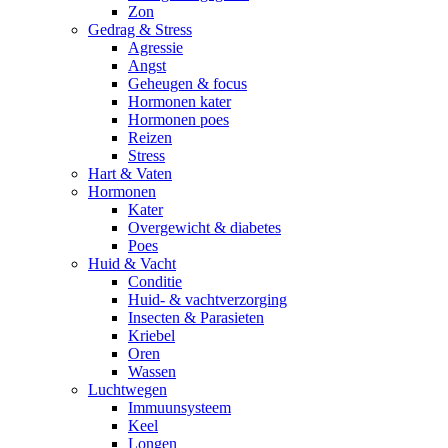
Zon
Gedrag & Stress
Agressie
Angst
Geheugen & focus
Hormonen kater
Hormonen poes
Reizen
Stress
Hart & Vaten
Hormonen
Kater
Overgewicht & diabetes
Poes
Huid & Vacht
Conditie
Huid- & vachtverzorging
Insecten & Parasieten
Kriebel
Oren
Wassen
Luchtwegen
Immuunsysteem
Keel
Longen