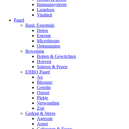
Immuunsysteem
Lusteloos
Vitaliteit
Paard
Basic Essentials
Detox
Energie
Microbioom
Ontspanning
Beweging
Botten & Gewrichten
Hoeven
Spieren & Pezen
EHBO Paard
Au
Blessure
Geprikt
Onrust
Plekje
Verwonding
Zon
Gedrag & Stress
Agressie
Angst
Geheugen & Focus