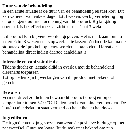
Duur van de behandeling
In een acute situatie is de duur van de behandeling relatief kort. Dit
kan variëren van enkele dagen tot 3 weken. Ga bij verbetering nog
enige dagen door met toediening van dit product. Bij langdurig
ongemak is het effect meestal zichtbaar na 1 tot 3 weken.
Dit product kan blijvend worden gegeven. Het is raadzaam om na
iedere 6 tot 8 weken een stopweek in te lassen. Zodoende kan na de
stopweek de ‘prikkel’ opnieuw worden aangeboden. Hervat de
behandeling direct indien daartoe aanleiding is.
Interactie en contra-indicatie
Tijdens dracht en lactatie altijd in overleg met de behandelend
dierenarts toepassen.
Tot op heden zijn bijwerkingen van dit product niet bekend of
gemeld.
Bewaren
Vermijd direct zonlicht en bewaar dit product droog en bij een
temperatuur tussen 5-20 °C. Buiten bereik van kinderen houden. De
houdbaarheidsdatum staat vermeld op het etiket en het doosje.
Ingrediënten
De ingrediënten zijn gekozen vanwege de positieve bijdrage op het
peesweefsel. Curcuma longa (kurkuma) staat bekend om zijn