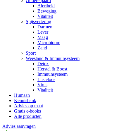
Oudere paard
Alertheid
Beweging
Vitaliteit
Spijsvertering
Darmen
Lever
Maag
Microbioom
Zand
Sport
Weestand & Immuunsysteem
Detox
Herstel & Boost
Immuunsysteem
Lusteloos
Virus
Vitaliteit
Humaan
Kennisbank
Advies op maat
Gratis e-books
Alle producten
Advies aanvragen