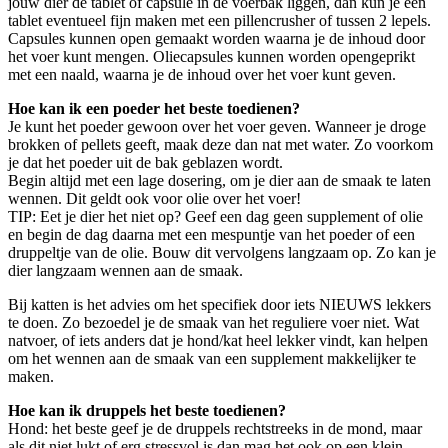
jouw dier de tablet of capsule in de voerbak liggen, dan kun je een
tablet eventueel fijn maken met een pillencrusher of tussen 2 lepels.
Capsules kunnen open gemaakt worden waarna je de inhoud door
het voer kunt mengen. Oliecapsules kunnen worden opengeprikt
met een naald, waarna je de inhoud over het voer kunt geven.
Hoe kan ik een poeder het beste toedienen?
Je kunt het poeder gewoon over het voer geven. Wanneer je droge
brokken of pellets geeft, maak deze dan nat met water. Zo voorkom
je dat het poeder uit de bak geblazen wordt.
Begin altijd met een lage dosering, om je dier aan de smaak te laten
wennen. Dit geldt ook voor olie over het voer!
TIP: Eet je dier het niet op? Geef een dag geen supplement of olie
en begin de dag daarna met een mespuntje van het poeder of een
druppeltje van de olie. Bouw dit vervolgens langzaam op. Zo kan je
dier langzaam wennen aan de smaak.
Bij katten is het advies om het specifiek door iets NIEUWS lekkers
te doen. Zo bezoedel je de smaak van het reguliere voer niet. Wat
natvoer, of iets anders dat je hond/kat heel lekker vindt, kan helpen
om het wennen aan de smaak van een supplement makkelijker te
maken.
Hoe kan ik druppels het beste toedienen?
Hond: het beste geef je de druppels rechtstreeks in de mond, maar
als dit niet lukt of erg stressvol is dan mag het ook op een klein