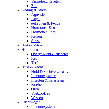
Viezigheid gegeten
Zon
Gedrag & Stress
Agressie
Angst
geheugen & Focus
Hormonen Reu
Hormonen Teef
Reizen
Stress
Hart & Vaten
Hormonen
Overgewicht & diabetes
Reu
Teef
Huid & Vacht
Huid & vachtverzorging
Immuunsysteem
Insecten & parasieten
Kriebel
Oren
Voetzooltjes
Wassen
Luchtwegen
Immuunsysteem