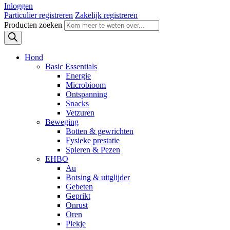
Inloggen
Particulier registreren
Zakelijk registreren
Producten zoeken
Hond
Basic Essentials
Energie
Microbioom
Ontspanning
Snacks
Vetzuren
Beweging
Botten & gewrichten
Fysieke prestatie
Spieren & Pezen
EHBO
Au
Botsing & uitglijder
Gebeten
Geprikt
Onrust
Oren
Plekje