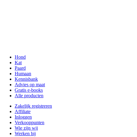
Hond
Kat
Paard
Humaan
Kennisbank
Advies op maat
Gratis e-books
Alle producten
Zakelijk registreren
Affiliate
Inloggen
Verkooppunten
Wie zijn wij
Werken bij