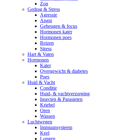
Zon
Gedrag & Stress
Agressie
Angst
Geheugen & focus
Hormonen kater
Hormonen poes
Reizen
Stress
Hart & Vaten
Hormonen
Kater
Overgewicht & diabetes
Poes
Huid & Vacht
Conditie
Huid- & vachtverzorging
Insecten & Parasieten
Kriebel
Oren
Wassen
Luchtwegen
Immuunsysteem
Keel
Longen