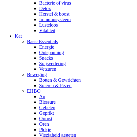
Bacterie of virus
Detox
Herstel & boost
Immuunsysteem
Lusteloos
Vitaliteit
Kat
Basic Essentials
Energie
Ontspanning
Snacks
Spijsvertering
Vetzuren
Beweging
Botten & Gewrichten
Spieren & Pezen
EHBO
Au
Blessure
Gebeten
Geprikt
Onrust
Oren
Plekje
Viezigheid gegeten