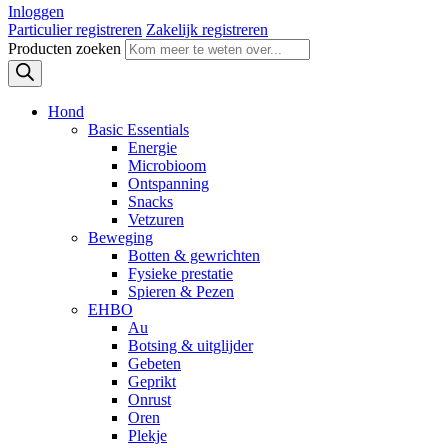
Inloggen
Particulier registreren
Zakelijk registreren
Producten zoeken
Hond
Basic Essentials
Energie
Microbioom
Ontspanning
Snacks
Vetzuren
Beweging
Botten & gewrichten
Fysieke prestatie
Spieren & Pezen
EHBO
Au
Botsing & uitglijder
Gebeten
Geprikt
Onrust
Oren
Plekje