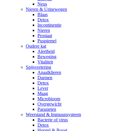
Neus
Nieren & Urinewegen
Blaas
Detox
Incontinentie
Nieren
Prostaat
Puspiemel
Oudere kat
Alertheid
Beweging
Vitaliteit
Spijsvertering
Anaalklieren
Darmen
Detox
Lever
Maag
Microbioom
Overgewicht
Parasieten
Weerstand & Immuunsysteem
Bacterie of virus
Detox
Herstel & Boost