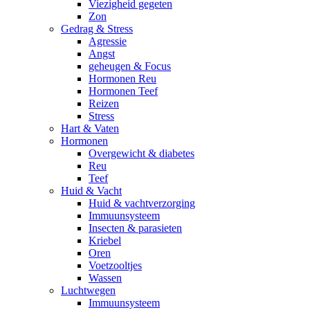
Viezigheid gegeten
Zon
Gedrag & Stress
Agressie
Angst
geheugen & Focus
Hormonen Reu
Hormonen Teef
Reizen
Stress
Hart & Vaten
Hormonen
Overgewicht & diabetes
Reu
Teef
Huid & Vacht
Huid & vachtverzorging
Immuunsysteem
Insecten & parasieten
Kriebel
Oren
Voetzooltjes
Wassen
Luchtwegen
Immuunsysteem