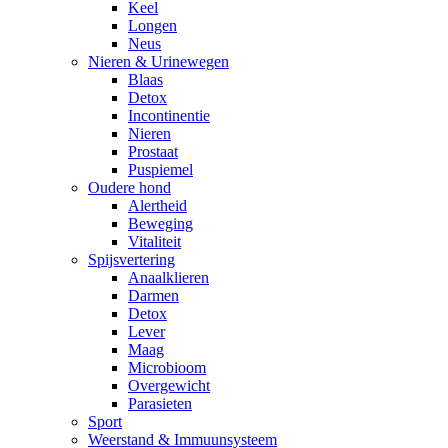
Keel
Longen
Neus
Nieren & Urinewegen
Blaas
Detox
Incontinentie
Nieren
Prostaat
Puspiemel
Oudere hond
Alertheid
Beweging
Vitaliteit
Spijsvertering
Anaalklieren
Darmen
Detox
Lever
Maag
Microbioom
Overgewicht
Parasieten
Sport
Weerstand & Immuunsysteem