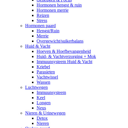
Hormonen hengst & ruin
Hormonen merrie
Reizen
Stress
Hormonen paard
Hengst/Ruin
Merrie
Overgewicht/suikerbalans
Huid & Vacht
Hoeven & Hoefbevangenheid
Huid- & Vachtverzorging + Mok
Immuunsysteem Huid & Vacht
Kriebel
Parasieten
Vachtwissel
Wassen
Luchtwegen
Immuunsysteem
Keel
Longen
Neus
Nieren & Urinewegen
Detox
Nieren