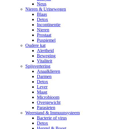
Neus
Nieren & Urinewegen
Blaas
Detox
Incontinentie
Nieren
Prostaat
Puspiemel
Oudere kat
Alertheid
Beweging
Vitaliteit
Spijsvertering
Anaalklieren
Darmen
Detox
Lever
Maag
Microbioom
Overgewicht
Parasieten
Weerstand & Immuunsysteem
Bacterie of virus
Detox
Herstel & Boost