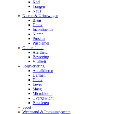
Keel
Longen
Neus
Nieren & Urinewegen
Blaas
Detox
Incontinentie
Nieren
Prostaat
Puspiemel
Oudere hond
Alertheid
Beweging
Vitaliteit
Spijsvertering
Anaalklieren
Darmen
Detox
Lever
Maag
Microbioom
Overgewicht
Parasieten
Sport
Weerstand & Immuunsysteem