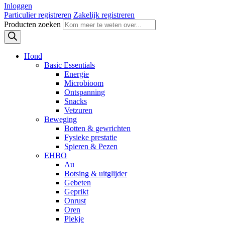
Inloggen
Particulier registreren
Zakelijk registreren
Producten zoeken
Hond
Basic Essentials
Energie
Microbioom
Ontspanning
Snacks
Vetzuren
Beweging
Botten & gewrichten
Fysieke prestatie
Spieren & Pezen
EHBO
Au
Botsing & uitglijder
Gebeten
Geprikt
Onrust
Oren
Plekje