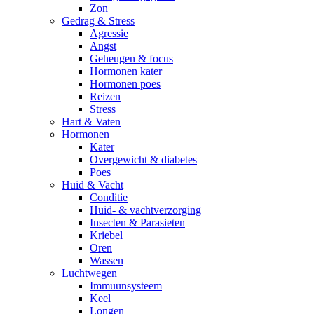
Zon
Gedrag & Stress
Agressie
Angst
Geheugen & focus
Hormonen kater
Hormonen poes
Reizen
Stress
Hart & Vaten
Hormonen
Kater
Overgewicht & diabetes
Poes
Huid & Vacht
Conditie
Huid- & vachtverzorging
Insecten & Parasieten
Kriebel
Oren
Wassen
Luchtwegen
Immuunsysteem
Keel
Longen