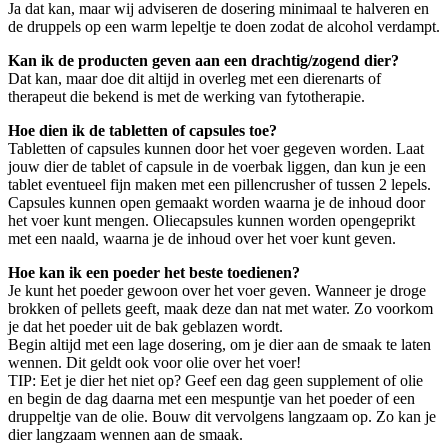
Ja dat kan, maar wij adviseren de dosering minimaal te halveren en
de druppels op een warm lepeltje te doen zodat de alcohol verdampt.
Kan ik de producten geven aan een drachtig/zogend dier?
Dat kan, maar doe dit altijd in overleg met een dierenarts of
therapeut die bekend is met de werking van fytotherapie.
Hoe dien ik de tabletten of capsules toe?
Tabletten of capsules kunnen door het voer gegeven worden. Laat
jouw dier de tablet of capsule in de voerbak liggen, dan kun je een
tablet eventueel fijn maken met een pillencrusher of tussen 2 lepels.
Capsules kunnen open gemaakt worden waarna je de inhoud door
het voer kunt mengen. Oliecapsules kunnen worden opengeprikt
met een naald, waarna je de inhoud over het voer kunt geven.
Hoe kan ik een poeder het beste toedienen?
Je kunt het poeder gewoon over het voer geven. Wanneer je droge
brokken of pellets geeft, maak deze dan nat met water. Zo voorkom
je dat het poeder uit de bak geblazen wordt.
Begin altijd met een lage dosering, om je dier aan de smaak te laten
wennen. Dit geldt ook voor olie over het voer!
TIP: Eet je dier het niet op? Geef een dag geen supplement of olie
en begin de dag daarna met een mespuntje van het poeder of een
druppeltje van de olie. Bouw dit vervolgens langzaam op. Zo kan je
dier langzaam wennen aan de smaak.