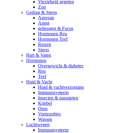
Viezigheid gegeten
Zon
Gedrag & Stress
Agressie
Angst
geheugen & Focus
Hormonen Reu
Hormonen Teef
Reizen
Stress
Hart & Vaten
Hormonen
Overgewicht & diabetes
Reu
Teef
Huid & Vacht
Huid & vachtverzorging
Immuunsysteem
Insecten & parasieten
Kriebel
Oren
Voetzooltjes
Wassen
Luchtwegen
Immuunsysteem