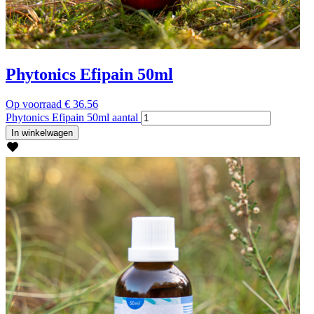
Phytonics Efipain 50ml
Op voorraad
€
36.56
Phytonics Efipain 50ml aantal
In winkelwagen