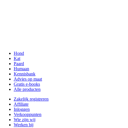
Hond
Kat
Paard
Humaan
Kennisbank
Advies op maat
Gratis e-books
Alle producten
Zakelijk registreren
Affiliate
Inloggen
Verkooppunten
Wie zijn wij
Werken bij