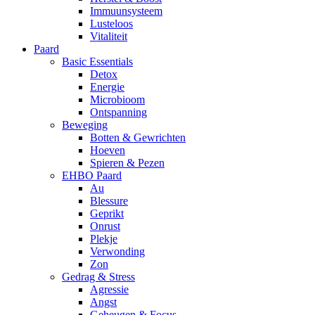
Immuunsysteem
Lusteloos
Vitaliteit
Paard
Basic Essentials
Detox
Energie
Microbioom
Ontspanning
Beweging
Botten & Gewrichten
Hoeven
Spieren & Pezen
EHBO Paard
Au
Blessure
Geprikt
Onrust
Plekje
Verwonding
Zon
Gedrag & Stress
Agressie
Angst
Geheugen & Focus