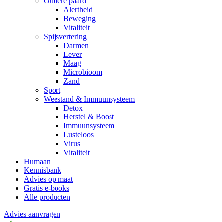
Oudere paard
Alertheid
Beweging
Vitaliteit
Spijsvertering
Darmen
Lever
Maag
Microbioom
Zand
Sport
Weestand & Immuunsysteem
Detox
Herstel & Boost
Immuunsysteem
Lusteloos
Virus
Vitaliteit
Humaan
Kennisbank
Advies op maat
Gratis e-books
Alle producten
Advies aanvragen