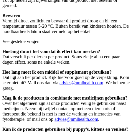
Tot op heden zijn bijwerkingen van dit product niet bekend of
gemeld.
Bewaren
Vermijd direct zonlicht en bewaar dit product droog en bij een
temperatuur tussen 5-20 °C. Buiten bereik van kinderen houden. De
houdbaarheidsdatum staat vermeld op het etiket.
Veelgestelde vragen
Hoelang duurt het voordat ik effect kan merken?
Dat verschilt per dier en per product. Soms zie je al na een paar
dagen effect, soms na enkele weken.
Hoe lang moet ik een middel of supplement gebruiken?
Dat ligt aan het product. Kijk hiervoor goed op de verpakking. Kom
je er niet uit? Mail ons dan via
advies@nmlhealth.com
. We helpen je
graag.
Mag ik de producten in combinatie met medicijnen gebruiken?
Over het algemeen zijn al onze producten veilig te gebruiken naast
medicijnen. Neem bij twijfel contact op met een dierenarts of
therapeut die bekend is met is met de werking en interacties van
fytotherapie, of mail ons op
advies@nmlhealth.com
.
Kan ik de producten gebruiken bij puppy’s, kittens en veulens?