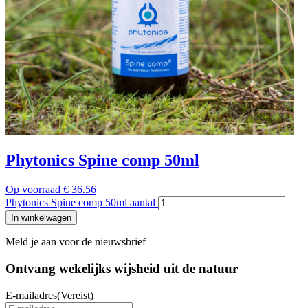
Phytonics Spine comp 50ml
Op voorraad
€
36.56
Phytonics Spine comp 50ml aantal
In winkelwagen
Meld je aan voor de nieuwsbrief
Ontvang wekelijks wijsheid uit de
natuur
E-mailadres
(Vereist)