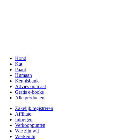
Hond
Kat
Paard
Humaan
Kennisbank
Advies op maat
Gratis e-books
Alle producten
Zakelijk registreren
Affiliate
Inloggen
Verkooppunten
Wie zijn wij
Werken bij