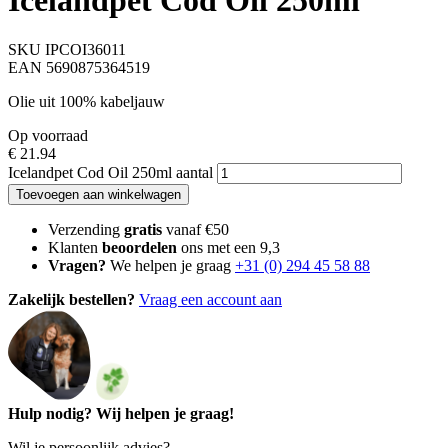
Icelandpet Cod Oil 250ml
SKU IPCOI36011
EAN 5690875364519
Olie uit 100% kabeljauw
Op voorraad
€
21.94
Icelandpet Cod Oil 250ml aantal
Toevoegen aan winkelwagen
Verzending
gratis
vanaf €50
Klanten
beoordelen
ons met een 9,3
Vragen?
We helpen je graag
+31 (0) 294 45 58 88
Zakelijk bestellen?
Vraag een account aan
Hulp nodig? Wij helpen je graag!
Wil je persoonlijk advies?