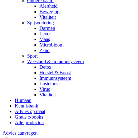
Oudere paard
Alertheid
Beweging
Vitaliteit
Spijsvertering
Darmen
Lever
Maag
Microbioom
Zand
Sport
Weestand & Immuunsysteem
Detox
Herstel & Boost
Immuunsysteem
Lusteloos
Virus
Vitaliteit
Humaan
Kennisbank
Advies op maat
Gratis e-books
Alle producten
Advies aanvragen