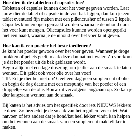
Hoe dien ik de tabletten of capsules toe?
Tabletten of capsules kunnen door het voer gegeven worden. Laat
jouw dier de tablet of capsule in de voerbak liggen, dan kun je een
tablet eventueel fijn maken met een pillencrusher of tussen 2 lepels.
Capsules kunnen open gemaakt worden waarna je de inhoud door
het voer kunt mengen. Oliecapsules kunnen worden opengeprikt
met een naald, waarna je de inhoud over het voer kunt geven.
Hoe kan ik een poeder het beste toedienen?
Je kunt het poeder gewoon over het voer geven. Wanneer je droge
brokken of pellets geeft, maak deze dan nat met water. Zo voorkom
je dat het poeder uit de bak geblazen wordt.
Begin altijd met een lage dosering, om je dier aan de smaak te laten
wennen. Dit geldt ook voor olie over het voer!
TIP: Eet je dier het niet op? Geef een dag geen supplement of olie
en begin de dag daarna met een mespuntje van het poeder of een
druppeltje van de olie. Bouw dit vervolgens langzaam op. Zo kan je
dier langzaam wennen aan de smaak.
Bij katten is het advies om het specifiek door iets NIEUWS lekkers
te doen. Zo bezoedel je de smaak van het reguliere voer niet. Wat
natvoer, of iets anders dat je hond/kat heel lekker vindt, kan helpen
om het wennen aan de smaak van een supplement makkelijker te
maken.