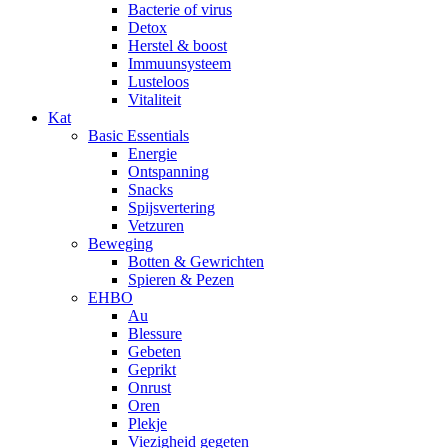
Bacterie of virus
Detox
Herstel & boost
Immuunsysteem
Lusteloos
Vitaliteit
Kat
Basic Essentials
Energie
Ontspanning
Snacks
Spijsvertering
Vetzuren
Beweging
Botten & Gewrichten
Spieren & Pezen
EHBO
Au
Blessure
Gebeten
Geprikt
Onrust
Oren
Plekje
Viezigheid gegeten