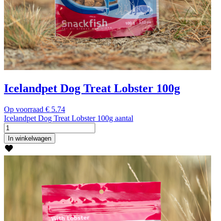
Icelandpet Dog Treat Lobster 100g
Op voorraad
€
5.74
Icelandpet Dog Treat Lobster 100g aantal
In winkelwagen