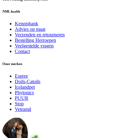
NML health
Kennisbank
Advies op maat
Verzenden en retourneren
Bestelling Herroepen
Veelgestelde vragen
Contact
Onze merken
Espree
Doils-Catoils
Icelandpet
Phytonics
PUUR
Stop
Vetramil