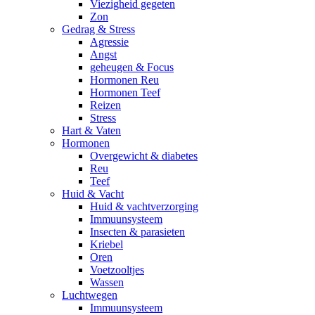
Viezigheid gegeten
Zon
Gedrag & Stress
Agressie
Angst
geheugen & Focus
Hormonen Reu
Hormonen Teef
Reizen
Stress
Hart & Vaten
Hormonen
Overgewicht & diabetes
Reu
Teef
Huid & Vacht
Huid & vachtverzorging
Immuunsysteem
Insecten & parasieten
Kriebel
Oren
Voetzooltjes
Wassen
Luchtwegen
Immuunsysteem