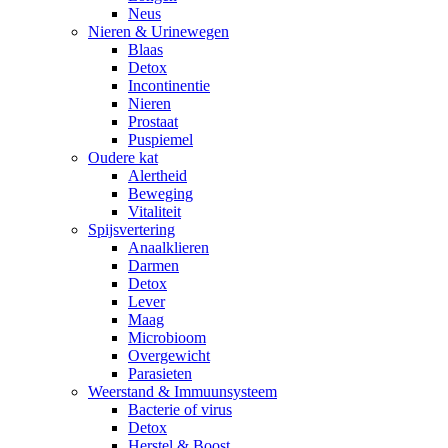
Neus
Nieren & Urinewegen
Blaas
Detox
Incontinentie
Nieren
Prostaat
Puspiemel
Oudere kat
Alertheid
Beweging
Vitaliteit
Spijsvertering
Anaalklieren
Darmen
Detox
Lever
Maag
Microbioom
Overgewicht
Parasieten
Weerstand & Immuunsysteem
Bacterie of virus
Detox
Herstel & Boost