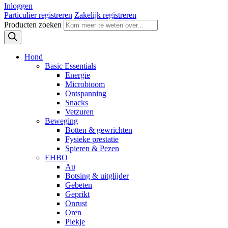
Inloggen
Particulier registreren
Zakelijk registreren
Producten zoeken
Hond
Basic Essentials
Energie
Microbioom
Ontspanning
Snacks
Vetzuren
Beweging
Botten & gewrichten
Fysieke prestatie
Spieren & Pezen
EHBO
Au
Botsing & uitglijder
Gebeten
Geprikt
Onrust
Oren
Plekje