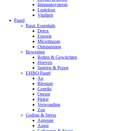
Immuunsysteem
Lusteloos
Vitaliteit
Paard
Basic Essentials
Detox
Energie
Microbioom
Ontspanning
Beweging
Botten & Gewrichten
Hoeven
Spieren & Pezen
EHBO Paard
Au
Blessure
Geprikt
Onrust
Plekje
Verwonding
Zon
Gedrag & Stress
Agressie
Angst
Geheugen & Focus