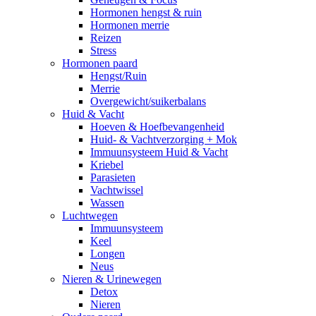
Hormonen hengst & ruin
Hormonen merrie
Reizen
Stress
Hormonen paard
Hengst/Ruin
Merrie
Overgewicht/suikerbalans
Huid & Vacht
Hoeven & Hoefbevangenheid
Huid- & Vachtverzorging + Mok
Immuunsysteem Huid & Vacht
Kriebel
Parasieten
Vachtwissel
Wassen
Luchtwegen
Immuunsysteem
Keel
Longen
Neus
Nieren & Urinewegen
Detox
Nieren