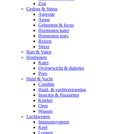
Zon
Gedrag & Stress
Agressie
Angst
Geheugen & focus
Hormonen kater
Hormonen poes
Reizen
Stress
Hart & Vaten
Hormonen
Kater
Overgewicht & diabetes
Poes
Huid & Vacht
Conditie
Huid- & vachtverzorging
Insecten & Parasieten
Kriebel
Oren
Wassen
Luchtwegen
Immuunsysteem
Keel
Longen