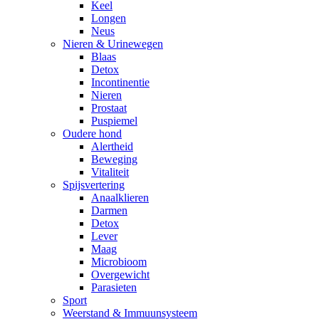
Keel
Longen
Neus
Nieren & Urinewegen
Blaas
Detox
Incontinentie
Nieren
Prostaat
Puspiemel
Oudere hond
Alertheid
Beweging
Vitaliteit
Spijsvertering
Anaalklieren
Darmen
Detox
Lever
Maag
Microbioom
Overgewicht
Parasieten
Sport
Weerstand & Immuunsysteem