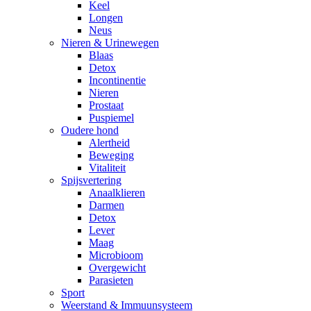
Keel
Longen
Neus
Nieren & Urinewegen
Blaas
Detox
Incontinentie
Nieren
Prostaat
Puspiemel
Oudere hond
Alertheid
Beweging
Vitaliteit
Spijsvertering
Anaalklieren
Darmen
Detox
Lever
Maag
Microbioom
Overgewicht
Parasieten
Sport
Weerstand & Immuunsysteem