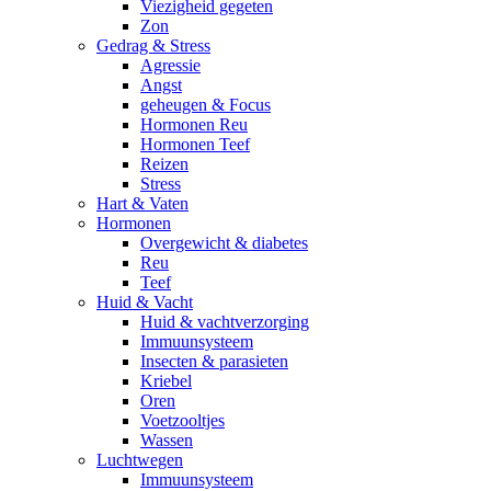
Viezigheid gegeten
Zon
Gedrag & Stress
Agressie
Angst
geheugen & Focus
Hormonen Reu
Hormonen Teef
Reizen
Stress
Hart & Vaten
Hormonen
Overgewicht & diabetes
Reu
Teef
Huid & Vacht
Huid & vachtverzorging
Immuunsysteem
Insecten & parasieten
Kriebel
Oren
Voetzooltjes
Wassen
Luchtwegen
Immuunsysteem