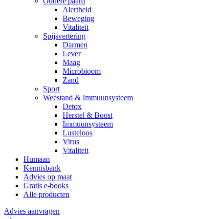
Oudere paard
Alertheid
Beweging
Vitaliteit
Spijsvertering
Darmen
Lever
Maag
Microbioom
Zand
Sport
Weestand & Immuunsysteem
Detox
Herstel & Boost
Immuunsysteem
Lusteloos
Virus
Vitaliteit
Humaan
Kennisbank
Advies op maat
Gratis e-books
Alle producten
Advies aanvragen