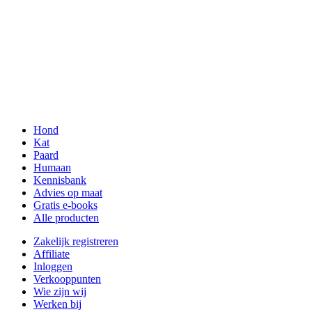
Hond
Kat
Paard
Humaan
Kennisbank
Advies op maat
Gratis e-books
Alle producten
Zakelijk registreren
Affiliate
Inloggen
Verkooppunten
Wie zijn wij
Werken bij