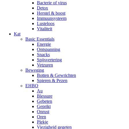
Bacterie of virus
Detox
Herstel & boost
Immuunsysteem
Lusteloos
Vitaliteit
Kat
Basic Essentials
Energie
Ontspanning
Snacks
Spijsvertering
Vetzuren
Beweging
Botten & Gewrichten
Spieren & Pezen
EHBO
Au
Blessure
Gebeten
Geprikt
Onrust
Oren
Plekje
Viezigheid gegeten