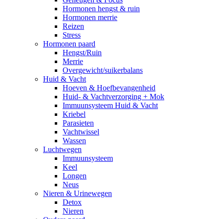
Hormonen hengst & ruin
Hormonen merrie
Reizen
Stress
Hormonen paard
Hengst/Ruin
Merrie
Overgewicht/suikerbalans
Huid & Vacht
Hoeven & Hoefbevangenheid
Huid- & Vachtverzorging + Mok
Immuunsysteem Huid & Vacht
Kriebel
Parasieten
Vachtwissel
Wassen
Luchtwegen
Immuunsysteem
Keel
Longen
Neus
Nieren & Urinewegen
Detox
Nieren