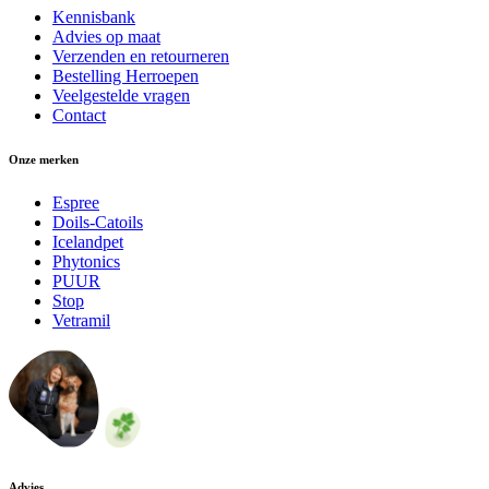
Kennisbank
Advies op maat
Verzenden en retourneren
Bestelling Herroepen
Veelgestelde vragen
Contact
Onze merken
Espree
Doils-Catoils
Icelandpet
Phytonics
PUUR
Stop
Vetramil
Advies