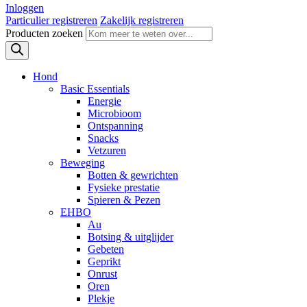
Inloggen
Particulier registreren
Zakelijk registreren
Producten zoeken
Hond
Basic Essentials
Energie
Microbioom
Ontspanning
Snacks
Vetzuren
Beweging
Botten & gewrichten
Fysieke prestatie
Spieren & Pezen
EHBO
Au
Botsing & uitglijder
Gebeten
Geprikt
Onrust
Oren
Plekje