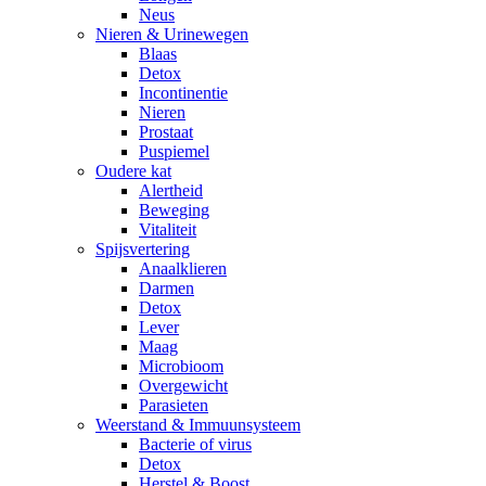
Neus
Nieren & Urinewegen
Blaas
Detox
Incontinentie
Nieren
Prostaat
Puspiemel
Oudere kat
Alertheid
Beweging
Vitaliteit
Spijsvertering
Anaalklieren
Darmen
Detox
Lever
Maag
Microbioom
Overgewicht
Parasieten
Weerstand & Immuunsysteem
Bacterie of virus
Detox
Herstel & Boost