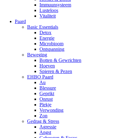
Immuunsysteem
Lusteloos
Vitaliteit
Paard
Basic Essentials
Detox
Energie
Microbioom
Ontspanning
Beweging
Botten & Gewrichten
Hoeven
Spieren & Pezen
EHBO Paard
Au
Blessure
Geprikt
Onrust
Plekje
Verwonding
Zon
Gedrag & Stress
Agressie
Angst
Geheugen & Focus