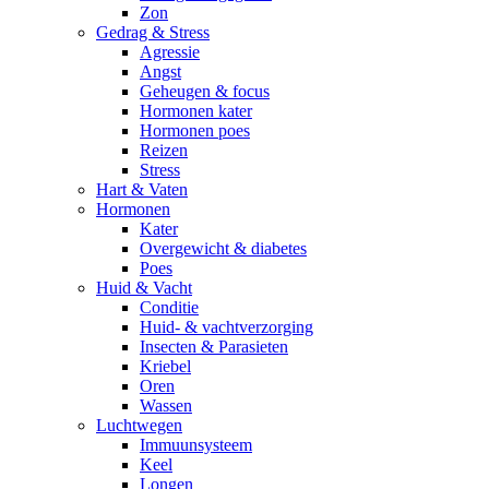
Zon
Gedrag & Stress
Agressie
Angst
Geheugen & focus
Hormonen kater
Hormonen poes
Reizen
Stress
Hart & Vaten
Hormonen
Kater
Overgewicht & diabetes
Poes
Huid & Vacht
Conditie
Huid- & vachtverzorging
Insecten & Parasieten
Kriebel
Oren
Wassen
Luchtwegen
Immuunsysteem
Keel
Longen