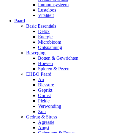
Immuunsysteem
Lusteloos
Vitaliteit
Paard
Basic Essentials
Detox
Energie
Microbioom
Ontspanning
Beweging
Botten & Gewrichten
Hoeven
Spieren & Pezen
EHBO Paard
Au
Blessure
Geprikt
Onrust
Plekje
Verwonding
Zon
Gedrag & Stress
Agressie
Angst
Geheugen & Focus