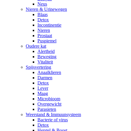
Neus
Nieren & Urinewegen
Blaas
Detox
Incontinentie
Nieren
Prostaat
Puspiemel
Oudere kat
Alertheid
Beweging
Vitaliteit
Spijsvertering
Anaalklieren
Darmen
Detox
Lever
Maag
Microbioom
Overgewicht
Parasieten
Weerstand & Immuunsysteem
Bacterie of virus
Detox
Herstel & Boost