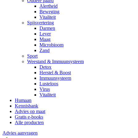
Oudere paard
Alertheid
Beweging
Vitaliteit
Spijsvertering
Darmen
Lever
Maag
Microbioom
Zand
Sport
Weestand & Immuunsysteem
Detox
Herstel & Boost
Immuunsysteem
Lusteloos
Virus
Vitaliteit
Humaan
Kennisbank
Advies op maat
Gratis e-books
Alle producten
Advies aanvragen