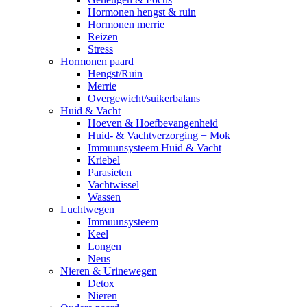
Hormonen hengst & ruin
Hormonen merrie
Reizen
Stress
Hormonen paard
Hengst/Ruin
Merrie
Overgewicht/suikerbalans
Huid & Vacht
Hoeven & Hoefbevangenheid
Huid- & Vachtverzorging + Mok
Immuunsysteem Huid & Vacht
Kriebel
Parasieten
Vachtwissel
Wassen
Luchtwegen
Immuunsysteem
Keel
Longen
Neus
Nieren & Urinewegen
Detox
Nieren