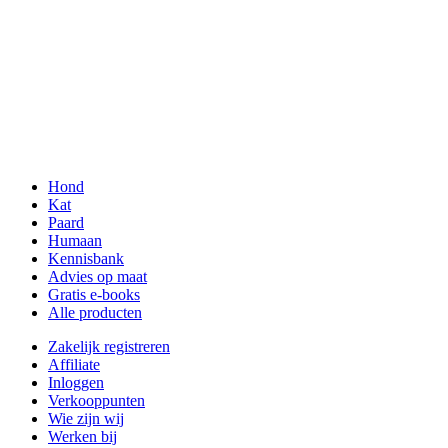
Hond
Kat
Paard
Humaan
Kennisbank
Advies op maat
Gratis e-books
Alle producten
Zakelijk registreren
Affiliate
Inloggen
Verkooppunten
Wie zijn wij
Werken bij