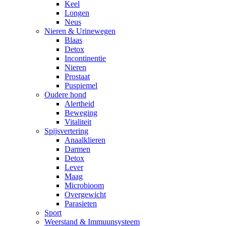
Keel
Longen
Neus
Nieren & Urinewegen
Blaas
Detox
Incontinentie
Nieren
Prostaat
Puspiemel
Oudere hond
Alertheid
Beweging
Vitaliteit
Spijsvertering
Anaalklieren
Darmen
Detox
Lever
Maag
Microbioom
Overgewicht
Parasieten
Sport
Weerstand & Immuunsysteem