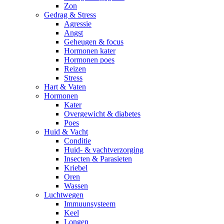
Zon
Gedrag & Stress
Agressie
Angst
Geheugen & focus
Hormonen kater
Hormonen poes
Reizen
Stress
Hart & Vaten
Hormonen
Kater
Overgewicht & diabetes
Poes
Huid & Vacht
Conditie
Huid- & vachtverzorging
Insecten & Parasieten
Kriebel
Oren
Wassen
Luchtwegen
Immuunsysteem
Keel
Longen