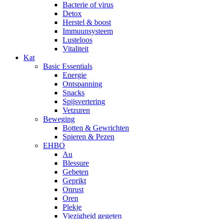
Bacterie of virus
Detox
Herstel & boost
Immuunsysteem
Lusteloos
Vitaliteit
Kat
Basic Essentials
Energie
Ontspanning
Snacks
Spijsvertering
Vetzuren
Beweging
Botten & Gewrichten
Spieren & Pezen
EHBO
Au
Blessure
Gebeten
Geprikt
Onrust
Oren
Plekje
Viezigheid gegeten