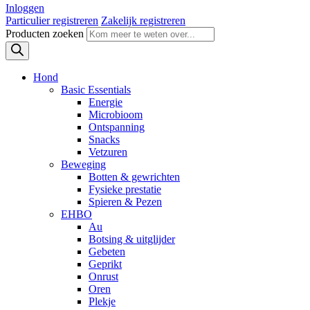
Inloggen
Particulier registreren
Zakelijk registreren
Producten zoeken
Hond
Basic Essentials
Energie
Microbioom
Ontspanning
Snacks
Vetzuren
Beweging
Botten & gewrichten
Fysieke prestatie
Spieren & Pezen
EHBO
Au
Botsing & uitglijder
Gebeten
Geprikt
Onrust
Oren
Plekje