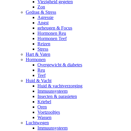
Viezigheid gegeten
Zon
Gedrag & Stress
Agressie
Angst
geheugen & Focus
Hormonen Reu
Hormonen Teef
Reizen
Stress
Hart & Vaten
Hormonen
Overgewicht & diabetes
Reu
Teef
Huid & Vacht
Huid & vachtverzorging
Immuunsysteem
Insecten & parasieten
Kriebel
Oren
Voetzooltjes
Wassen
Luchtwegen
Immuunsysteem