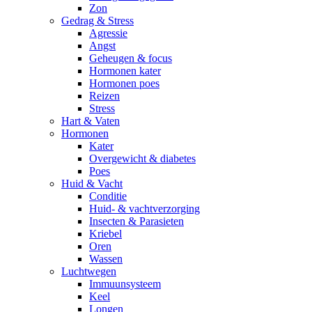
Zon
Gedrag & Stress
Agressie
Angst
Geheugen & focus
Hormonen kater
Hormonen poes
Reizen
Stress
Hart & Vaten
Hormonen
Kater
Overgewicht & diabetes
Poes
Huid & Vacht
Conditie
Huid- & vachtverzorging
Insecten & Parasieten
Kriebel
Oren
Wassen
Luchtwegen
Immuunsysteem
Keel
Longen