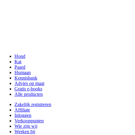
Hond
Kat
Paard
Humaan
Kennisbank
Advies op maat
Gratis e-books
Alle producten
Zakelijk registreren
Affiliate
Inloggen
Verkooppunten
Wie zijn wij
Werken bij