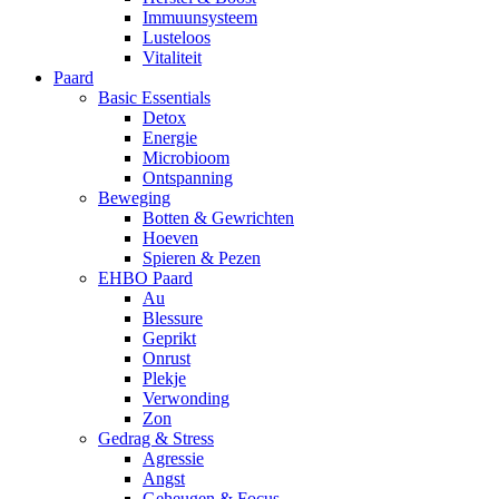
Immuunsysteem
Lusteloos
Vitaliteit
Paard
Basic Essentials
Detox
Energie
Microbioom
Ontspanning
Beweging
Botten & Gewrichten
Hoeven
Spieren & Pezen
EHBO Paard
Au
Blessure
Geprikt
Onrust
Plekje
Verwonding
Zon
Gedrag & Stress
Agressie
Angst
Geheugen & Focus