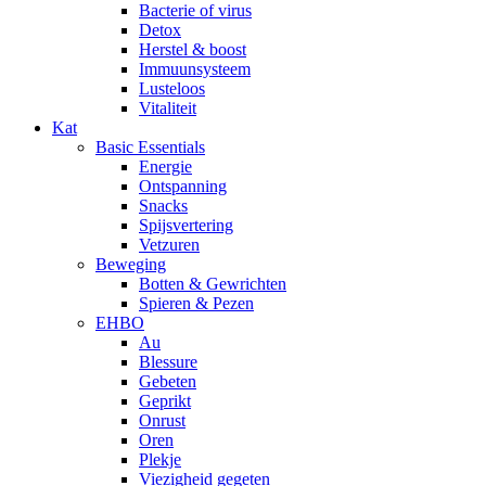
Bacterie of virus
Detox
Herstel & boost
Immuunsysteem
Lusteloos
Vitaliteit
Kat
Basic Essentials
Energie
Ontspanning
Snacks
Spijsvertering
Vetzuren
Beweging
Botten & Gewrichten
Spieren & Pezen
EHBO
Au
Blessure
Gebeten
Geprikt
Onrust
Oren
Plekje
Viezigheid gegeten