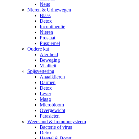
Neus
Nieren & Urinewegen
Blaas
Detox
Incontinentie
Nieren
Prostaat
Puspiemel
Oudere kat
Alertheid
Beweging
Vitaliteit
Spijsvertering
Anaalklieren
Darmen
Detox
Lever
Maag
Microbioom
Overgewicht
Parasieten
Weerstand & Immuunsysteem
Bacterie of virus
Detox
Herstel & Boost