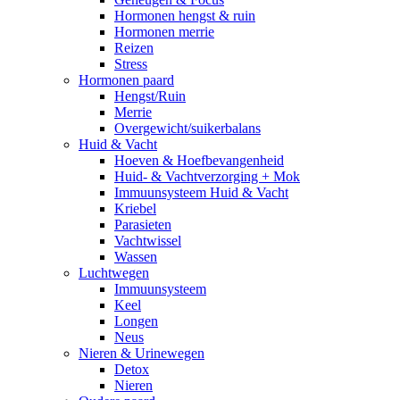
Hormonen hengst & ruin
Hormonen merrie
Reizen
Stress
Hormonen paard
Hengst/Ruin
Merrie
Overgewicht/suikerbalans
Huid & Vacht
Hoeven & Hoefbevangenheid
Huid- & Vachtverzorging + Mok
Immuunsysteem Huid & Vacht
Kriebel
Parasieten
Vachtwissel
Wassen
Luchtwegen
Immuunsysteem
Keel
Longen
Neus
Nieren & Urinewegen
Detox
Nieren