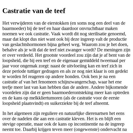
Castratie van de teef
Het verwijderen van de eierstokken (en soms nog een deel van de
baarmoeder) bij de teef en haar daardoor onvruchtbaar maken
noemen we ook castratie. Vaak wordt dit nog sterilisatie genoemd,
maar dat klopt dus niet want ook bij deze ingreep valt de productie
van geslachtshormonen bijna geheel weg. Waarom zou je het doen,
behalve als je wilt dat de teef niet zwanger wordt? De meningen zijn
er over verdeeld. Het grootste voordeel zou zijn dat je af bent van de
loopsheid, die bij een teef en de eigenaar gemiddeld tweemaal per
jaar voor ongemak zorgt: naast de uitvloeiing kan en teef zich in
deze periode tuttiger gedragen en als ze nog niet klaar is om gedekt
te worden fel reageren op andere honden. Ook ben je na een
castratie af van het fenomeen schijnzwangerschap, waar het ene
teefje meer last van kan hebben dan de andere. Andere bijkomende
voordelen zijn dat er geen baarmoederontsteking meer kan optreden
en de kans op melkkliertumoren (als de castratie voor de eerste
loopsheid plaatsvindt) en suikerziekte bij de teef afneemt.
In het algemeen zijn reguliere en natuurlijke dierenartsen het eens
over de nadelen die aan een castratie kleven. Het is en blijft een
stevige operatie, maar ook de kans op incontinentie na de ingreep
neemt toe. Daarbij krijgen teven meer (ongewenste) ondervacht na