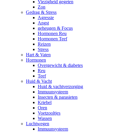
Viezigheid gegeten
Zon
Gedrag & Stress
Agressie
Angst
geheugen & Focus
Hormonen Reu
Hormonen Teef
Reizen
Stress
Hart & Vaten
Hormonen
Overgewicht & diabetes
Reu
Teef
Huid & Vacht
Huid & vachtverzorging
Immuunsysteem
Insecten & parasieten
Kriebel
Oren
Voetzooltjes
Wassen
Luchtwegen
Immuunsysteem