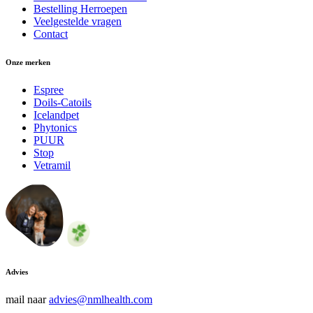
Bestelling Herroepen
Veelgestelde vragen
Contact
Onze merken
Espree
Doils-Catoils
Icelandpet
Phytonics
PUUR
Stop
Vetramil
Advies
mail naar
advies@nmlhealth.com