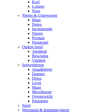
Keel
Longen
Neus
Nieren & Urinewegen
Blaas
Detox
Incontinentie
Nieren
Prostaat
Puspiemel
Oudere hond
Alertheid
Beweging
Vitaliteit
Spijsvertering
Anaalklieren
Darmen
Detox
Lever
Maag
Microbioom
Overgewicht
Parasieten
Sport
Weerstand & Immuunsysteem