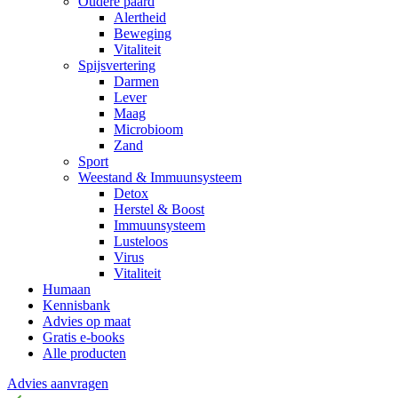
Oudere paard
Alertheid
Beweging
Vitaliteit
Spijsvertering
Darmen
Lever
Maag
Microbioom
Zand
Sport
Weestand & Immuunsysteem
Detox
Herstel & Boost
Immuunsysteem
Lusteloos
Virus
Vitaliteit
Humaan
Kennisbank
Advies op maat
Gratis e-books
Alle producten
Advies aanvragen