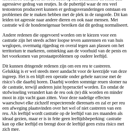
agressieve gedrag van reutjes. In de pubertijd waar de reu veel
testosteron produceert kunnen er gedragsveranderingen ontstaan en
problemen die te maken hebben met de plek in de rangorde. Dit kan
leiden tot agressie naar andere dieren en ook naar mensen. Met
castratie wil de hondeneigenaar bereiken dat dit gedrag normaliseert.
Andere redenen die opgevoerd worden om te kiezen voor een
castratie zijn het steeds achter loopse teven aanrennen en van huis
weglopen, overmatig rijgedrag en overal tegen aan plassen om het
territorium te markeren, ontsteking aan de voorhuid van de penis en
het voorkomen van prostaatproblemen op oudere leeftijd.
Dit kunnen dringende redenen zijn om een reu te castreren.
Gelukkig is er wel steeds meer aandacht voor de keerzijde van deze
ingreep. Het is en blijft een operatie onder gehele narcose met de
risico’s die daarbij horen. Daarbij worden sommige reuen slomer na
de castratie, terwijl anderen juist hyperactief worden. En omdat de
stofwisseling verandert kan de reu ook (te) dik worden en minder
mooi in zijn vacht gaan zitten. Voor deze nadelige effecten
waarschuwt elke zichzelf respecterende dierenarts en zal er per reu
een afweging plaatsvinden over het wel of niet castreren van een
reu. Als leeftijd wordt castratie op de leeftijd van zes maanden als
ideaal gezien, maar er is in feite geen leeftijdsbeperking: castratie
kan op elke leeftijd en brengt door de leeftijd geen extra risico met
zich mee.