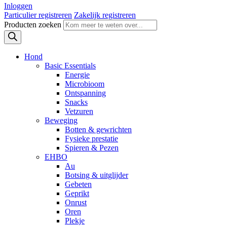
Inloggen
Particulier registreren
Zakelijk registreren
Producten zoeken
Hond
Basic Essentials
Energie
Microbioom
Ontspanning
Snacks
Vetzuren
Beweging
Botten & gewrichten
Fysieke prestatie
Spieren & Pezen
EHBO
Au
Botsing & uitglijder
Gebeten
Geprikt
Onrust
Oren
Plekje