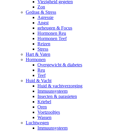
Viezigheid gegeten
Zon
Gedrag & Stress
Agressie
Angst
geheugen & Focus
Hormonen Reu
Hormonen Teef
Reizen
Stress
Hart & Vaten
Hormonen
Overgewicht & diabetes
Reu
Teef
Huid & Vacht
Huid & vachtverzorging
Immuunsysteem
Insecten & parasieten
Kriebel
Oren
Voetzooltjes
Wassen
Luchtwegen
Immuunsysteem