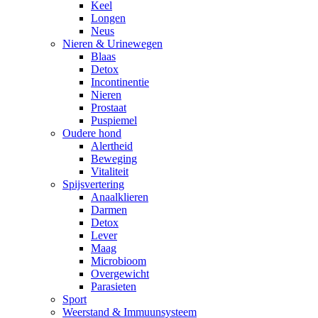
Keel
Longen
Neus
Nieren & Urinewegen
Blaas
Detox
Incontinentie
Nieren
Prostaat
Puspiemel
Oudere hond
Alertheid
Beweging
Vitaliteit
Spijsvertering
Anaalklieren
Darmen
Detox
Lever
Maag
Microbioom
Overgewicht
Parasieten
Sport
Weerstand & Immuunsysteem