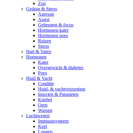
Zon
Gedrag & Stress
Agressie
Angst
Geheugen & focus
Hormonen kater
Hormonen poes
Reizen
Stress
Hart & Vaten
Hormonen
Kater
Overgewicht & diabetes
Poes
Huid & Vacht
Conditie
Huid- & vachtverzorging
Insecten & Parasieten
Kriebel
Oren
Wassen
Luchtwegen
Immuunsysteem
Keel
Longen