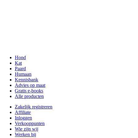
Hond
Kat
Paard
Humaan
Kennisbank
Advies op maat
Gratis e-books
Alle producten
Zakelijk registreren
Affiliate
Inloggen
Verkooppunten
Wie zijn wij
Werken bij