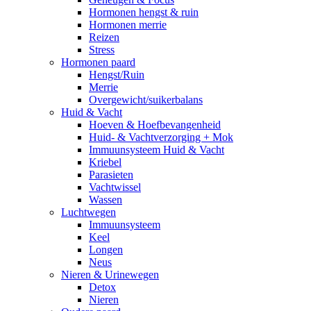
Hormonen hengst & ruin
Hormonen merrie
Reizen
Stress
Hormonen paard
Hengst/Ruin
Merrie
Overgewicht/suikerbalans
Huid & Vacht
Hoeven & Hoefbevangenheid
Huid- & Vachtverzorging + Mok
Immuunsysteem Huid & Vacht
Kriebel
Parasieten
Vachtwissel
Wassen
Luchtwegen
Immuunsysteem
Keel
Longen
Neus
Nieren & Urinewegen
Detox
Nieren