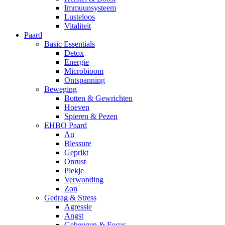
Immuunsysteem
Lusteloos
Vitaliteit
Paard
Basic Essentials
Detox
Energie
Microbioom
Ontspanning
Beweging
Botten & Gewrichten
Hoeven
Spieren & Pezen
EHBO Paard
Au
Blessure
Geprikt
Onrust
Plekje
Verwonding
Zon
Gedrag & Stress
Agressie
Angst
Geheugen & Focus