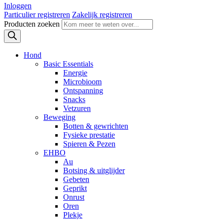
Inloggen
Particulier registreren
Zakelijk registreren
Producten zoeken
Hond
Basic Essentials
Energie
Microbioom
Ontspanning
Snacks
Vetzuren
Beweging
Botten & gewrichten
Fysieke prestatie
Spieren & Pezen
EHBO
Au
Botsing & uitglijder
Gebeten
Geprikt
Onrust
Oren
Plekje