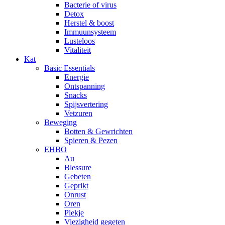
Bacterie of virus
Detox
Herstel & boost
Immuunsysteem
Lusteloos
Vitaliteit
Kat
Basic Essentials
Energie
Ontspanning
Snacks
Spijsvertering
Vetzuren
Beweging
Botten & Gewrichten
Spieren & Pezen
EHBO
Au
Blessure
Gebeten
Geprikt
Onrust
Oren
Plekje
Viezigheid gegeten