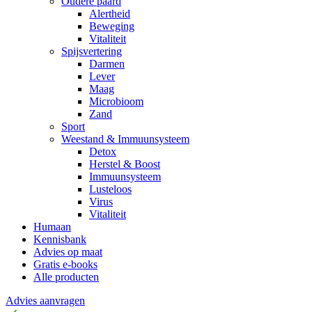
Oudere paard
Alertheid
Beweging
Vitaliteit
Spijsvertering
Darmen
Lever
Maag
Microbioom
Zand
Sport
Weestand & Immuunsysteem
Detox
Herstel & Boost
Immuunsysteem
Lusteloos
Virus
Vitaliteit
Humaan
Kennisbank
Advies op maat
Gratis e-books
Alle producten
Advies aanvragen