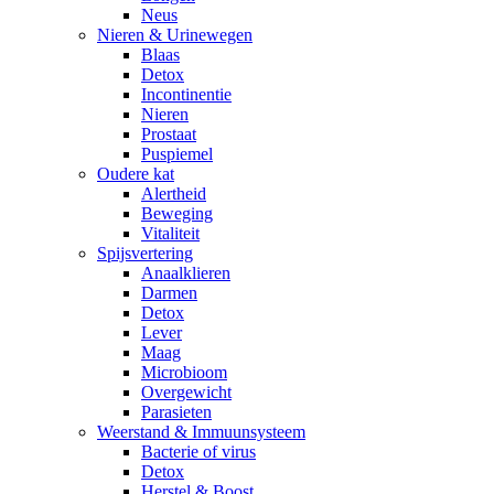
Neus
Nieren & Urinewegen
Blaas
Detox
Incontinentie
Nieren
Prostaat
Puspiemel
Oudere kat
Alertheid
Beweging
Vitaliteit
Spijsvertering
Anaalklieren
Darmen
Detox
Lever
Maag
Microbioom
Overgewicht
Parasieten
Weerstand & Immuunsysteem
Bacterie of virus
Detox
Herstel & Boost