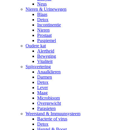
Neus
Nieren & Urinewegen
Blaas
Detox
Incontinentie
Nieren
Prostaat
Puspiemel
Oudere kat
Alertheid
Beweging
Vitaliteit
Spijsvertering
Anaalklieren
Darmen
Detox
Lever
Maag
Microbioom
Overgewicht
Parasieten
Weerstand & Immuunsysteem
Bacterie of virus
Detox
Herstel & Boost