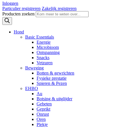
Inloggen
Particulier registreren
Zakelijk registreren
Producten zoeken
Hond
Basic Essentials
Energie
Microbioom
Ontspanning
Snacks
Vetzuren
Beweging
Botten & gewrichten
Fysieke prestatie
Spieren & Pezen
EHBO
Au
Botsing & uitglijder
Gebeten
Geprikt
Onrust
Oren
Plekje