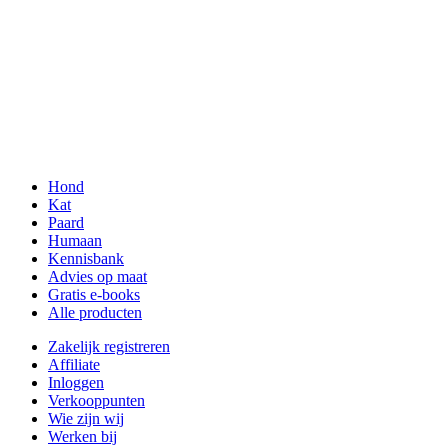
Hond
Kat
Paard
Humaan
Kennisbank
Advies op maat
Gratis e-books
Alle producten
Zakelijk registreren
Affiliate
Inloggen
Verkooppunten
Wie zijn wij
Werken bij