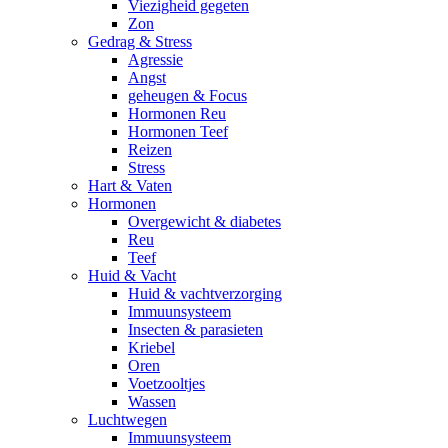
Viezigheid gegeten
Zon
Gedrag & Stress
Agressie
Angst
geheugen & Focus
Hormonen Reu
Hormonen Teef
Reizen
Stress
Hart & Vaten
Hormonen
Overgewicht & diabetes
Reu
Teef
Huid & Vacht
Huid & vachtverzorging
Immuunsysteem
Insecten & parasieten
Kriebel
Oren
Voetzooltjes
Wassen
Luchtwegen
Immuunsysteem