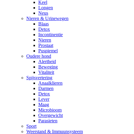
Keel
Longen
Neus
Nieren & Urinewegen
Blaas
Detox
Incontinentie
Nieren
Prostaat
Puspiemel
Oudere hond
Alertheid
Beweging
Vitaliteit
Spijsvertering
Anaalklieren
Darmen
Detox
Lever
Maag
Microbioom
Overgewicht
Parasieten
Sport
Weerstand & Immuunsysteem