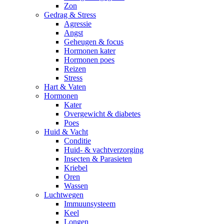
Zon
Gedrag & Stress
Agressie
Angst
Geheugen & focus
Hormonen kater
Hormonen poes
Reizen
Stress
Hart & Vaten
Hormonen
Kater
Overgewicht & diabetes
Poes
Huid & Vacht
Conditie
Huid- & vachtverzorging
Insecten & Parasieten
Kriebel
Oren
Wassen
Luchtwegen
Immuunsysteem
Keel
Longen