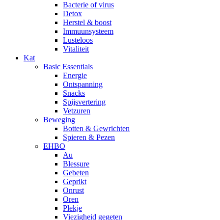
Bacterie of virus
Detox
Herstel & boost
Immuunsysteem
Lusteloos
Vitaliteit
Kat
Basic Essentials
Energie
Ontspanning
Snacks
Spijsvertering
Vetzuren
Beweging
Botten & Gewrichten
Spieren & Pezen
EHBO
Au
Blessure
Gebeten
Geprikt
Onrust
Oren
Plekje
Viezigheid gegeten