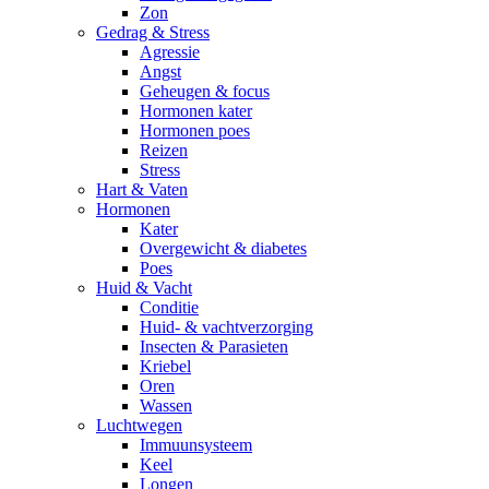
Zon
Gedrag & Stress
Agressie
Angst
Geheugen & focus
Hormonen kater
Hormonen poes
Reizen
Stress
Hart & Vaten
Hormonen
Kater
Overgewicht & diabetes
Poes
Huid & Vacht
Conditie
Huid- & vachtverzorging
Insecten & Parasieten
Kriebel
Oren
Wassen
Luchtwegen
Immuunsysteem
Keel
Longen