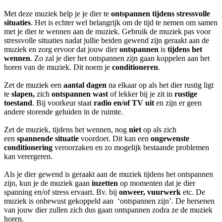
Met deze muziek help je je dier te
ontspannen tijdens stressvolle
situaties
. Het is echter wel belangrijk om de tijd te nemen om samen
met je dier te wennen aan de muziek. Gebruik de muziek pas voor
stressvolle situaties nadat jullie beiden gewend zijn geraakt aan de
muziek en zorg ervoor dat jouw dier
ontspannen
is
tijdens het
wennen
. Zo zal je dier het ontspannen zijn gaan koppelen aan het
horen van de muziek. Dit noem je
conditioneren
.
Zet de muziek een
aantal dagen
na elkaar op als het dier rustig ligt
te
slapen,
zich
ontspannen wast
of lekker bij je zit in
rustige
toestand
. Bij voorkeur staat
radio en/of TV uit
en zijn er geen
andere storende geluiden in de ruimte.
Zet de muziek, tijdens het wennen, nog
niet
op als zich
een
spannende situatie
voordoet. Dit kan een
ongewenste
conditionering
veroorzaken en zo mogelijk bestaande problemen
kan verergeren.
Als je dier gewend is geraakt aan de muziek tijdens het ontspannen
zijn, kun je de muziek gaan
inzetten
op momenten dat je dier
spanning en/of stress ervaart. Bv. bij
onweer, vuurwerk
etc. De
muziek is onbewust gekoppeld aan ‘ontspannen zijn’. De hersenen
van jouw dier zullen zich dus gaan ontspannen zodra ze de muziek
horen.