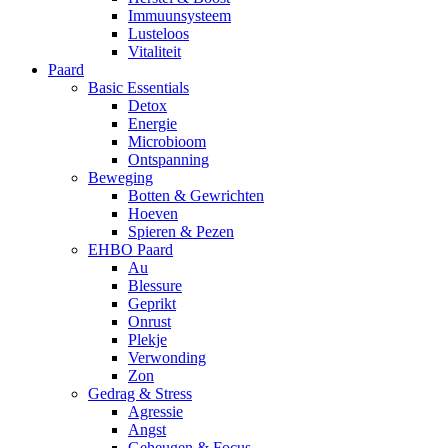
Immuunsysteem
Lusteloos
Vitaliteit
Paard
Basic Essentials
Detox
Energie
Microbioom
Ontspanning
Beweging
Botten & Gewrichten
Hoeven
Spieren & Pezen
EHBO Paard
Au
Blessure
Geprikt
Onrust
Plekje
Verwonding
Zon
Gedrag & Stress
Agressie
Angst
Geheugen & Focus