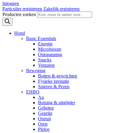
Inloggen
Particulier registreren
Zakelijk registreren
Producten zoeken
Hond
Basic Essentials
Energie
Microbioom
Ontspanning
Snacks
Vetzuren
Beweging
Botten & gewrichten
Fysieke prestatie
Spieren & Pezen
EHBO
Au
Botsing & uitglijder
Gebeten
Geprikt
Onrust
Oren
Plekje