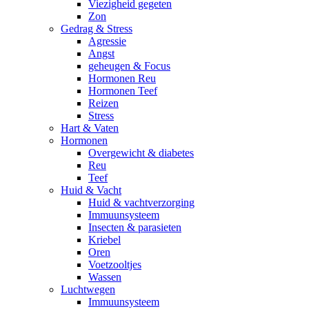
Viezigheid gegeten
Zon
Gedrag & Stress
Agressie
Angst
geheugen & Focus
Hormonen Reu
Hormonen Teef
Reizen
Stress
Hart & Vaten
Hormonen
Overgewicht & diabetes
Reu
Teef
Huid & Vacht
Huid & vachtverzorging
Immuunsysteem
Insecten & parasieten
Kriebel
Oren
Voetzooltjes
Wassen
Luchtwegen
Immuunsysteem