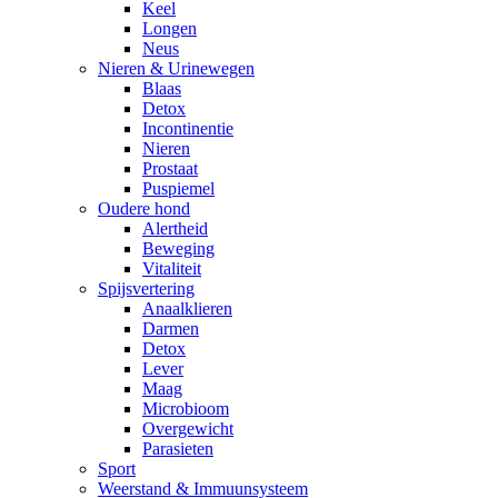
Keel
Longen
Neus
Nieren & Urinewegen
Blaas
Detox
Incontinentie
Nieren
Prostaat
Puspiemel
Oudere hond
Alertheid
Beweging
Vitaliteit
Spijsvertering
Anaalklieren
Darmen
Detox
Lever
Maag
Microbioom
Overgewicht
Parasieten
Sport
Weerstand & Immuunsysteem