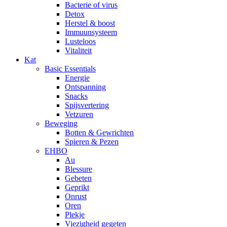
Bacterie of virus
Detox
Herstel & boost
Immuunsysteem
Lusteloos
Vitaliteit
Kat
Basic Essentials
Energie
Ontspanning
Snacks
Spijsvertering
Vetzuren
Beweging
Botten & Gewrichten
Spieren & Pezen
EHBO
Au
Blessure
Gebeten
Geprikt
Onrust
Oren
Plekje
Viezigheid gegeten