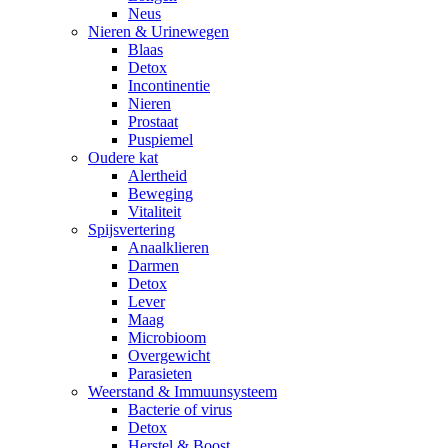
Neus
Nieren & Urinewegen
Blaas
Detox
Incontinentie
Nieren
Prostaat
Puspiemel
Oudere kat
Alertheid
Beweging
Vitaliteit
Spijsvertering
Anaalklieren
Darmen
Detox
Lever
Maag
Microbioom
Overgewicht
Parasieten
Weerstand & Immuunsysteem
Bacterie of virus
Detox
Herstel & Boost