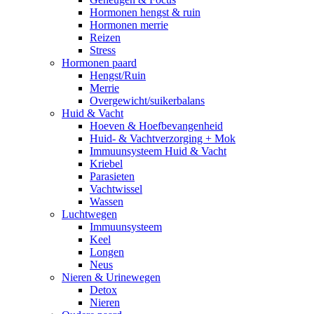
Hormonen hengst & ruin
Hormonen merrie
Reizen
Stress
Hormonen paard
Hengst/Ruin
Merrie
Overgewicht/suikerbalans
Huid & Vacht
Hoeven & Hoefbevangenheid
Huid- & Vachtverzorging + Mok
Immuunsysteem Huid & Vacht
Kriebel
Parasieten
Vachtwissel
Wassen
Luchtwegen
Immuunsysteem
Keel
Longen
Neus
Nieren & Urinewegen
Detox
Nieren