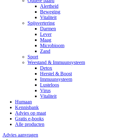
Oudere paard
Alertheid
Beweging
Vitaliteit
Spijsvertering
Darmen
Lever
Maag
Microbioom
Zand
Sport
Weestand & Immuunsysteem
Detox
Herstel & Boost
Immuunsysteem
Lusteloos
Virus
Vitaliteit
Humaan
Kennisbank
Advies op maat
Gratis e-books
Alle producten
Advies aanvragen