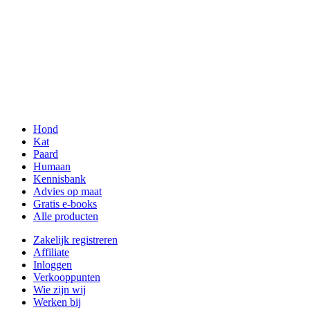
Hond
Kat
Paard
Humaan
Kennisbank
Advies op maat
Gratis e-books
Alle producten
Zakelijk registreren
Affiliate
Inloggen
Verkooppunten
Wie zijn wij
Werken bij