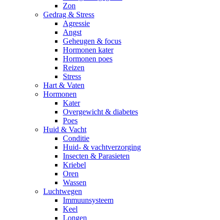
Zon
Gedrag & Stress
Agressie
Angst
Geheugen & focus
Hormonen kater
Hormonen poes
Reizen
Stress
Hart & Vaten
Hormonen
Kater
Overgewicht & diabetes
Poes
Huid & Vacht
Conditie
Huid- & vachtverzorging
Insecten & Parasieten
Kriebel
Oren
Wassen
Luchtwegen
Immuunsysteem
Keel
Longen