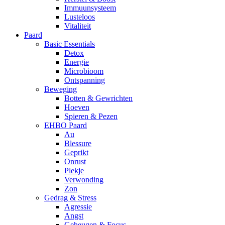
Immuunsysteem
Lusteloos
Vitaliteit
Paard
Basic Essentials
Detox
Energie
Microbioom
Ontspanning
Beweging
Botten & Gewrichten
Hoeven
Spieren & Pezen
EHBO Paard
Au
Blessure
Geprikt
Onrust
Plekje
Verwonding
Zon
Gedrag & Stress
Agressie
Angst
Geheugen & Focus