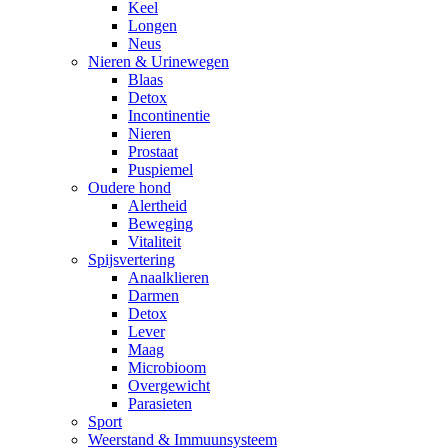
Keel
Longen
Neus
Nieren & Urinewegen
Blaas
Detox
Incontinentie
Nieren
Prostaat
Puspiemel
Oudere hond
Alertheid
Beweging
Vitaliteit
Spijsvertering
Anaalklieren
Darmen
Detox
Lever
Maag
Microbioom
Overgewicht
Parasieten
Sport
Weerstand & Immuunsysteem