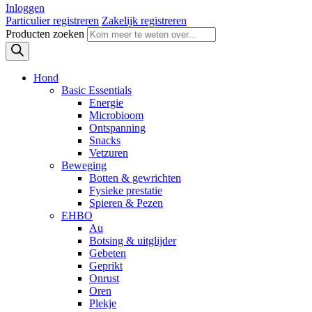
Inloggen
Particulier registreren
Zakelijk registreren
Producten zoeken
Hond
Basic Essentials
Energie
Microbioom
Ontspanning
Snacks
Vetzuren
Beweging
Botten & gewrichten
Fysieke prestatie
Spieren & Pezen
EHBO
Au
Botsing & uitglijder
Gebeten
Geprikt
Onrust
Oren
Plekje