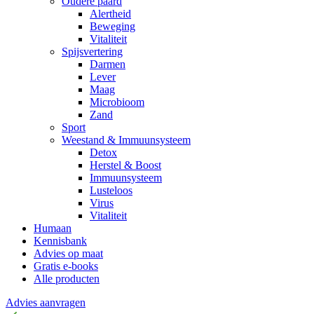
Oudere paard
Alertheid
Beweging
Vitaliteit
Spijsvertering
Darmen
Lever
Maag
Microbioom
Zand
Sport
Weestand & Immuunsysteem
Detox
Herstel & Boost
Immuunsysteem
Lusteloos
Virus
Vitaliteit
Humaan
Kennisbank
Advies op maat
Gratis e-books
Alle producten
Advies aanvragen