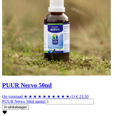
PUUR Nervo 50ml
Op voorraad
★
★
★
★
★
★
★
★
★
★
(1)
€
23.50
PUUR Nervo 50ml aantal
In winkelwagen