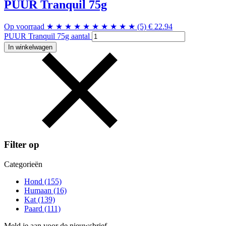
PUUR Tranquil 75g
Op voorraad
★
★
★
★
★
★
★
★
★
★
(5)
€
22.94
PUUR Tranquil 75g aantal
In winkelwagen
Filter op
Categorieën
Hond
(155)
Humaan
(16)
Kat
(139)
Paard
(111)
Meld je aan voor de nieuwsbrief