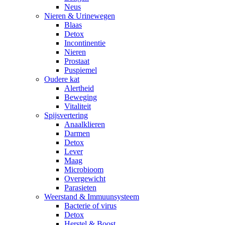
Neus
Nieren & Urinewegen
Blaas
Detox
Incontinentie
Nieren
Prostaat
Puspiemel
Oudere kat
Alertheid
Beweging
Vitaliteit
Spijsvertering
Anaalklieren
Darmen
Detox
Lever
Maag
Microbioom
Overgewicht
Parasieten
Weerstand & Immuunsysteem
Bacterie of virus
Detox
Herstel & Boost