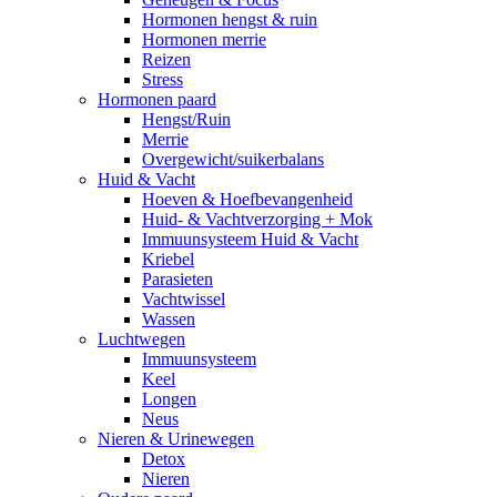
Hormonen hengst & ruin
Hormonen merrie
Reizen
Stress
Hormonen paard
Hengst/Ruin
Merrie
Overgewicht/suikerbalans
Huid & Vacht
Hoeven & Hoefbevangenheid
Huid- & Vachtverzorging + Mok
Immuunsysteem Huid & Vacht
Kriebel
Parasieten
Vachtwissel
Wassen
Luchtwegen
Immuunsysteem
Keel
Longen
Neus
Nieren & Urinewegen
Detox
Nieren