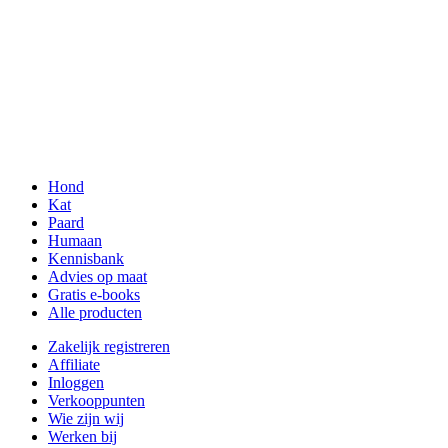
Hond
Kat
Paard
Humaan
Kennisbank
Advies op maat
Gratis e-books
Alle producten
Zakelijk registreren
Affiliate
Inloggen
Verkooppunten
Wie zijn wij
Werken bij