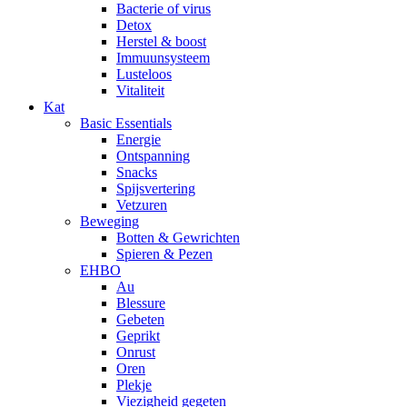
Bacterie of virus
Detox
Herstel & boost
Immuunsysteem
Lusteloos
Vitaliteit
Kat
Basic Essentials
Energie
Ontspanning
Snacks
Spijsvertering
Vetzuren
Beweging
Botten & Gewrichten
Spieren & Pezen
EHBO
Au
Blessure
Gebeten
Geprikt
Onrust
Oren
Plekje
Viezigheid gegeten