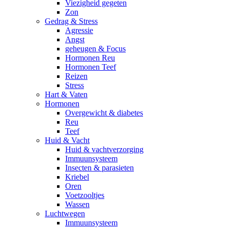
Viezigheid gegeten
Zon
Gedrag & Stress
Agressie
Angst
geheugen & Focus
Hormonen Reu
Hormonen Teef
Reizen
Stress
Hart & Vaten
Hormonen
Overgewicht & diabetes
Reu
Teef
Huid & Vacht
Huid & vachtverzorging
Immuunsysteem
Insecten & parasieten
Kriebel
Oren
Voetzooltjes
Wassen
Luchtwegen
Immuunsysteem