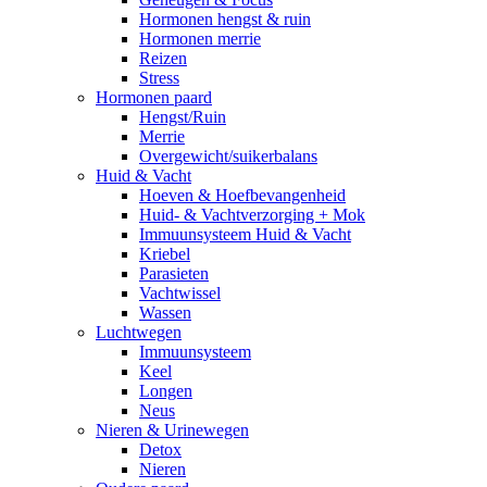
Hormonen hengst & ruin
Hormonen merrie
Reizen
Stress
Hormonen paard
Hengst/Ruin
Merrie
Overgewicht/suikerbalans
Huid & Vacht
Hoeven & Hoefbevangenheid
Huid- & Vachtverzorging + Mok
Immuunsysteem Huid & Vacht
Kriebel
Parasieten
Vachtwissel
Wassen
Luchtwegen
Immuunsysteem
Keel
Longen
Neus
Nieren & Urinewegen
Detox
Nieren