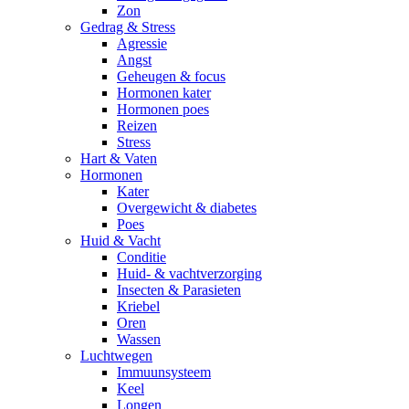
Zon
Gedrag & Stress
Agressie
Angst
Geheugen & focus
Hormonen kater
Hormonen poes
Reizen
Stress
Hart & Vaten
Hormonen
Kater
Overgewicht & diabetes
Poes
Huid & Vacht
Conditie
Huid- & vachtverzorging
Insecten & Parasieten
Kriebel
Oren
Wassen
Luchtwegen
Immuunsysteem
Keel
Longen