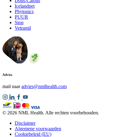
Doils-Catoils
Icelandpet
Phytonics
PUUR
Stop
Vetramil
Advies
mail naar
advies@nmlhealth.com
© 2026 NML Health. Alle rechten voorbehouden.
Disclaimer
Algemene voorwaarden
Cookiebeleid (EU)