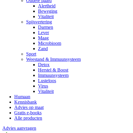
Oudere paard
Alertheid
Beweging
Vitaliteit
Spijsvertering
Darmen
Lever
Maag
Microbioom
Zand
Sport
Weestand & Immuunsysteem
Detox
Herstel & Boost
Immuunsysteem
Lusteloos
Virus
Vitaliteit
Humaan
Kennisbank
Advies op maat
Gratis e-books
Alle producten
Advies aanvragen