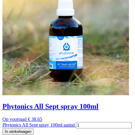
Phytonics All Sept spray 100ml
Op voorraad
€
38.65
Phytonics All Sept spray 100ml aantal
In winkelwagen