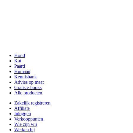
Hond
Kat
Paard
Humaan
Kennisbank
Advies op maat
Gratis e-books
Alle producten
Zakelijk registreren
Affiliate
Inloggen
Verkooppunten
Wie zijn wij
Werken bij