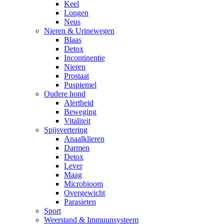
Keel
Longen
Neus
Nieren & Urinewegen
Blaas
Detox
Incontinentie
Nieren
Prostaat
Puspiemel
Oudere hond
Alertheid
Beweging
Vitaliteit
Spijsvertering
Anaalklieren
Darmen
Detox
Lever
Maag
Microbioom
Overgewicht
Parasieten
Sport
Weerstand & Immuunsysteem