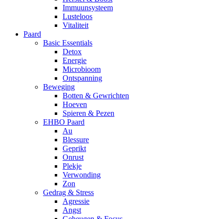
Immuunsysteem
Lusteloos
Vitaliteit
Paard
Basic Essentials
Detox
Energie
Microbioom
Ontspanning
Beweging
Botten & Gewrichten
Hoeven
Spieren & Pezen
EHBO Paard
Au
Blessure
Geprikt
Onrust
Plekje
Verwonding
Zon
Gedrag & Stress
Agressie
Angst
Geheugen & Focus