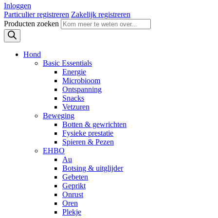
Inloggen
Particulier registreren
Zakelijk registreren
Producten zoeken
Hond
Basic Essentials
Energie
Microbioom
Ontspanning
Snacks
Vetzuren
Beweging
Botten & gewrichten
Fysieke prestatie
Spieren & Pezen
EHBO
Au
Botsing & uitglijder
Gebeten
Geprikt
Onrust
Oren
Plekje