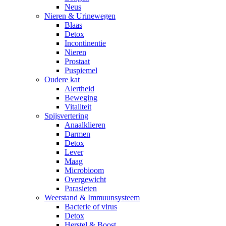
Neus
Nieren & Urinewegen
Blaas
Detox
Incontinentie
Nieren
Prostaat
Puspiemel
Oudere kat
Alertheid
Beweging
Vitaliteit
Spijsvertering
Anaalklieren
Darmen
Detox
Lever
Maag
Microbioom
Overgewicht
Parasieten
Weerstand & Immuunsysteem
Bacterie of virus
Detox
Herstel & Boost