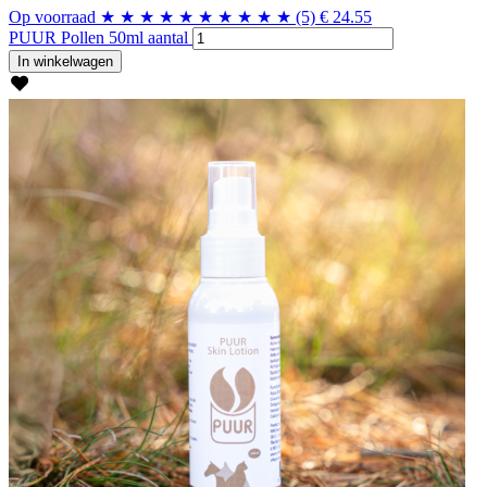
Op voorraad
★
★
★
★
★
★
★
★
★
★
(5)
€
24.55
PUUR Pollen 50ml aantal
In winkelwagen