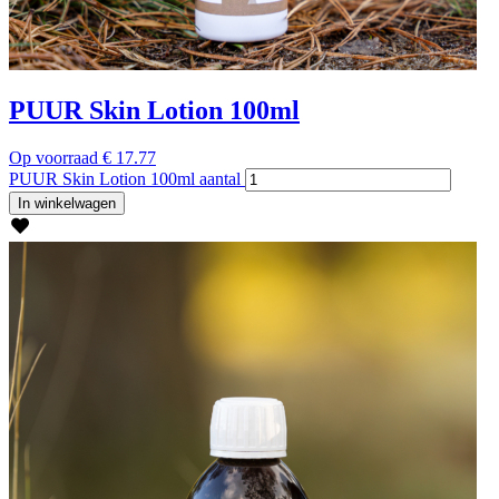
PUUR Skin Lotion 100ml
Op voorraad
€
17.77
PUUR Skin Lotion 100ml aantal
In winkelwagen