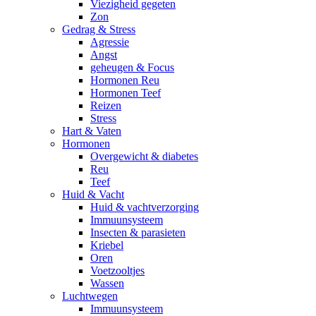
Viezigheid gegeten
Zon
Gedrag & Stress
Agressie
Angst
geheugen & Focus
Hormonen Reu
Hormonen Teef
Reizen
Stress
Hart & Vaten
Hormonen
Overgewicht & diabetes
Reu
Teef
Huid & Vacht
Huid & vachtverzorging
Immuunsysteem
Insecten & parasieten
Kriebel
Oren
Voetzooltjes
Wassen
Luchtwegen
Immuunsysteem