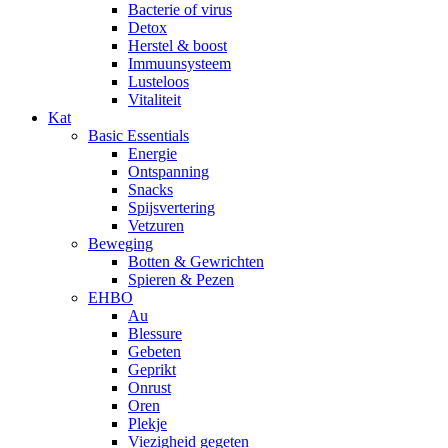
Bacterie of virus
Detox
Herstel & boost
Immuunsysteem
Lusteloos
Vitaliteit
Kat
Basic Essentials
Energie
Ontspanning
Snacks
Spijsvertering
Vetzuren
Beweging
Botten & Gewrichten
Spieren & Pezen
EHBO
Au
Blessure
Gebeten
Geprikt
Onrust
Oren
Plekje
Viezigheid gegeten