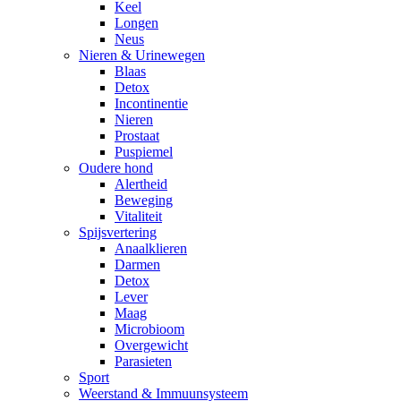
Keel
Longen
Neus
Nieren & Urinewegen
Blaas
Detox
Incontinentie
Nieren
Prostaat
Puspiemel
Oudere hond
Alertheid
Beweging
Vitaliteit
Spijsvertering
Anaalklieren
Darmen
Detox
Lever
Maag
Microbioom
Overgewicht
Parasieten
Sport
Weerstand & Immuunsysteem