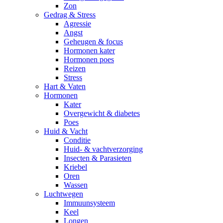
Zon
Gedrag & Stress
Agressie
Angst
Geheugen & focus
Hormonen kater
Hormonen poes
Reizen
Stress
Hart & Vaten
Hormonen
Kater
Overgewicht & diabetes
Poes
Huid & Vacht
Conditie
Huid- & vachtverzorging
Insecten & Parasieten
Kriebel
Oren
Wassen
Luchtwegen
Immuunsysteem
Keel
Longen