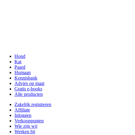
Hond
Kat
Paard
Humaan
Kennisbank
Advies op maat
Gratis e-books
Alle producten
Zakelijk registreren
Affiliate
Inloggen
Verkooppunten
Wie zijn wij
Werken bij