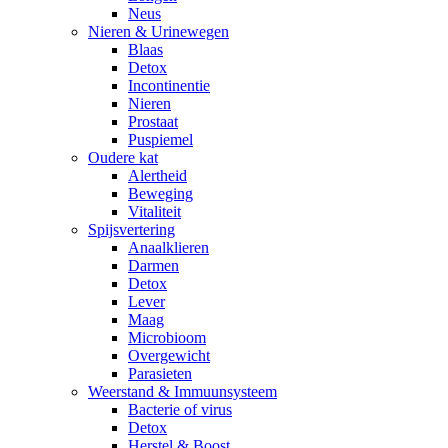
Neus
Nieren & Urinewegen
Blaas
Detox
Incontinentie
Nieren
Prostaat
Puspiemel
Oudere kat
Alertheid
Beweging
Vitaliteit
Spijsvertering
Anaalklieren
Darmen
Detox
Lever
Maag
Microbioom
Overgewicht
Parasieten
Weerstand & Immuunsysteem
Bacterie of virus
Detox
Herstel & Boost