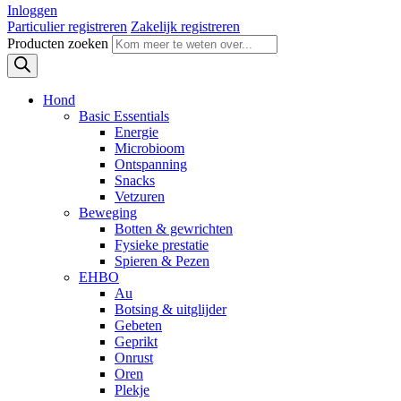
Inloggen
Particulier registreren
Zakelijk registreren
Producten zoeken
Hond
Basic Essentials
Energie
Microbioom
Ontspanning
Snacks
Vetzuren
Beweging
Botten & gewrichten
Fysieke prestatie
Spieren & Pezen
EHBO
Au
Botsing & uitglijder
Gebeten
Geprikt
Onrust
Oren
Plekje