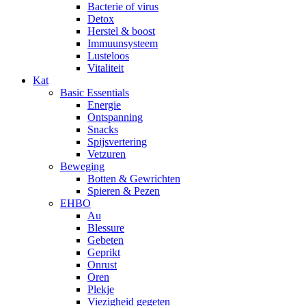
Bacterie of virus
Detox
Herstel & boost
Immuunsysteem
Lusteloos
Vitaliteit
Kat
Basic Essentials
Energie
Ontspanning
Snacks
Spijsvertering
Vetzuren
Beweging
Botten & Gewrichten
Spieren & Pezen
EHBO
Au
Blessure
Gebeten
Geprikt
Onrust
Oren
Plekje
Viezigheid gegeten