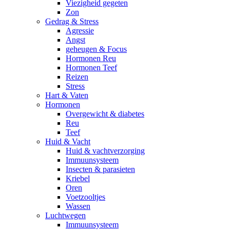
Viezigheid gegeten
Zon
Gedrag & Stress
Agressie
Angst
geheugen & Focus
Hormonen Reu
Hormonen Teef
Reizen
Stress
Hart & Vaten
Hormonen
Overgewicht & diabetes
Reu
Teef
Huid & Vacht
Huid & vachtverzorging
Immuunsysteem
Insecten & parasieten
Kriebel
Oren
Voetzooltjes
Wassen
Luchtwegen
Immuunsysteem