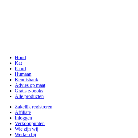
Hond
Kat
Paard
Humaan
Kennisbank
Advies op maat
Gratis e-books
Alle producten
Zakelijk registreren
Affiliate
Inloggen
Verkooppunten
Wie zijn wij
Werken bij