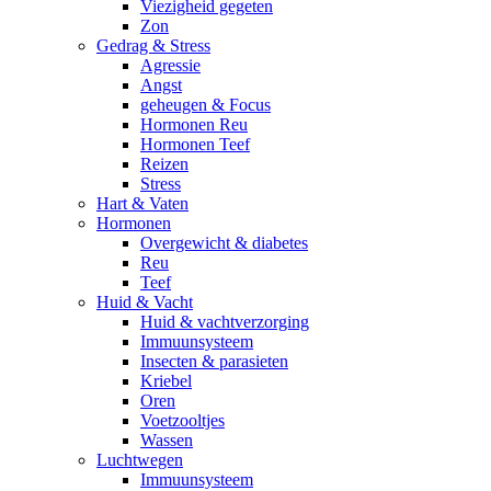
Viezigheid gegeten
Zon
Gedrag & Stress
Agressie
Angst
geheugen & Focus
Hormonen Reu
Hormonen Teef
Reizen
Stress
Hart & Vaten
Hormonen
Overgewicht & diabetes
Reu
Teef
Huid & Vacht
Huid & vachtverzorging
Immuunsysteem
Insecten & parasieten
Kriebel
Oren
Voetzooltjes
Wassen
Luchtwegen
Immuunsysteem