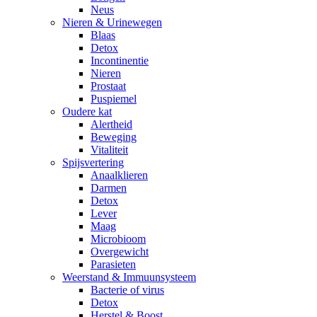
Neus
Nieren & Urinewegen
Blaas
Detox
Incontinentie
Nieren
Prostaat
Puspiemel
Oudere kat
Alertheid
Beweging
Vitaliteit
Spijsvertering
Anaalklieren
Darmen
Detox
Lever
Maag
Microbioom
Overgewicht
Parasieten
Weerstand & Immuunsysteem
Bacterie of virus
Detox
Herstel & Boost