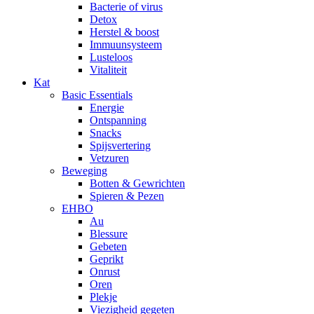
Bacterie of virus
Detox
Herstel & boost
Immuunsysteem
Lusteloos
Vitaliteit
Kat
Basic Essentials
Energie
Ontspanning
Snacks
Spijsvertering
Vetzuren
Beweging
Botten & Gewrichten
Spieren & Pezen
EHBO
Au
Blessure
Gebeten
Geprikt
Onrust
Oren
Plekje
Viezigheid gegeten