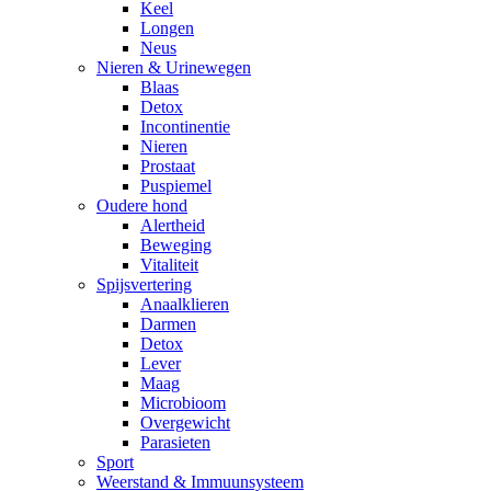
Keel
Longen
Neus
Nieren & Urinewegen
Blaas
Detox
Incontinentie
Nieren
Prostaat
Puspiemel
Oudere hond
Alertheid
Beweging
Vitaliteit
Spijsvertering
Anaalklieren
Darmen
Detox
Lever
Maag
Microbioom
Overgewicht
Parasieten
Sport
Weerstand & Immuunsysteem