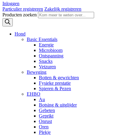
Inloggen
Particulier registreren
Zakelijk registreren
Producten zoeken
Hond
Basic Essentials
Energie
Microbioom
Ontspanning
Snacks
Vetzuren
Beweging
Botten & gewrichten
Fysieke prestatie
Spieren & Pezen
EHBO
Au
Botsing & uitglijder
Gebeten
Geprikt
Onrust
Oren
Plekje