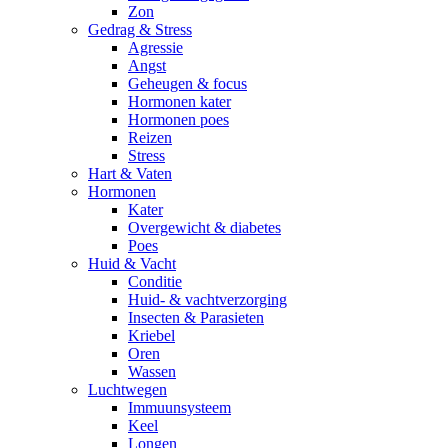
Zon
Gedrag & Stress
Agressie
Angst
Geheugen & focus
Hormonen kater
Hormonen poes
Reizen
Stress
Hart & Vaten
Hormonen
Kater
Overgewicht & diabetes
Poes
Huid & Vacht
Conditie
Huid- & vachtverzorging
Insecten & Parasieten
Kriebel
Oren
Wassen
Luchtwegen
Immuunsysteem
Keel
Longen