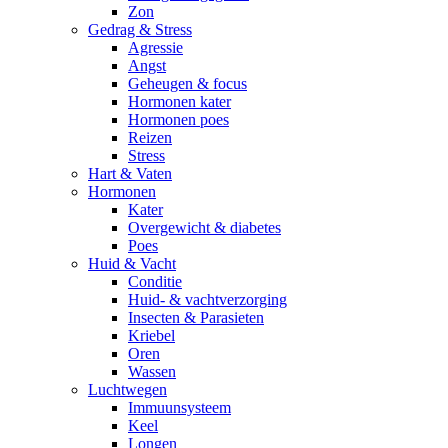
Zon
Gedrag & Stress
Agressie
Angst
Geheugen & focus
Hormonen kater
Hormonen poes
Reizen
Stress
Hart & Vaten
Hormonen
Kater
Overgewicht & diabetes
Poes
Huid & Vacht
Conditie
Huid- & vachtverzorging
Insecten & Parasieten
Kriebel
Oren
Wassen
Luchtwegen
Immuunsysteem
Keel
Longen