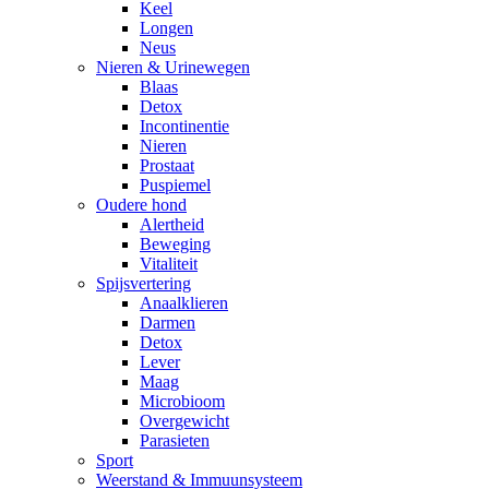
Keel
Longen
Neus
Nieren & Urinewegen
Blaas
Detox
Incontinentie
Nieren
Prostaat
Puspiemel
Oudere hond
Alertheid
Beweging
Vitaliteit
Spijsvertering
Anaalklieren
Darmen
Detox
Lever
Maag
Microbioom
Overgewicht
Parasieten
Sport
Weerstand & Immuunsysteem