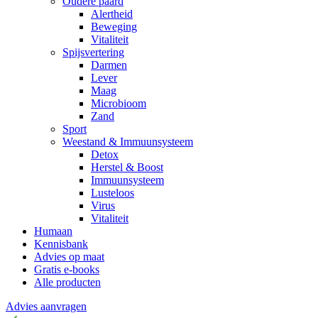
Oudere paard
Alertheid
Beweging
Vitaliteit
Spijsvertering
Darmen
Lever
Maag
Microbioom
Zand
Sport
Weestand & Immuunsysteem
Detox
Herstel & Boost
Immuunsysteem
Lusteloos
Virus
Vitaliteit
Humaan
Kennisbank
Advies op maat
Gratis e-books
Alle producten
Advies aanvragen