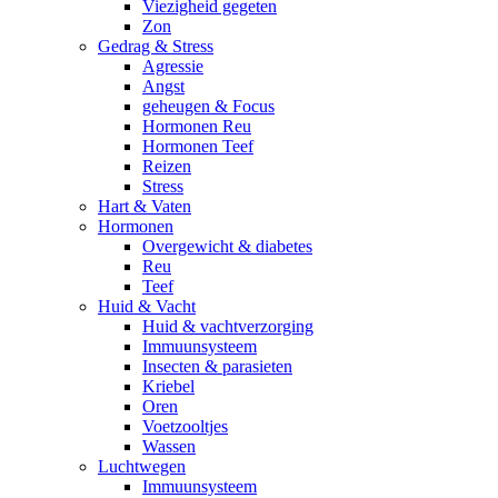
Viezigheid gegeten
Zon
Gedrag & Stress
Agressie
Angst
geheugen & Focus
Hormonen Reu
Hormonen Teef
Reizen
Stress
Hart & Vaten
Hormonen
Overgewicht & diabetes
Reu
Teef
Huid & Vacht
Huid & vachtverzorging
Immuunsysteem
Insecten & parasieten
Kriebel
Oren
Voetzooltjes
Wassen
Luchtwegen
Immuunsysteem