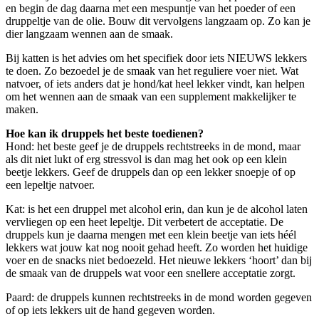
en begin de dag daarna met een mespuntje van het poeder of een
druppeltje van de olie. Bouw dit vervolgens langzaam op. Zo kan je
dier langzaam wennen aan de smaak.
Bij katten is het advies om het specifiek door iets NIEUWS lekkers
te doen. Zo bezoedel je de smaak van het reguliere voer niet. Wat
natvoer, of iets anders dat je hond/kat heel lekker vindt, kan helpen
om het wennen aan de smaak van een supplement makkelijker te
maken.
Hoe kan ik druppels het beste toedienen?
Hond: het beste geef je de druppels rechtstreeks in de mond, maar
als dit niet lukt of erg stressvol is dan mag het ook op een klein
beetje lekkers. Geef de druppels dan op een lekker snoepje of op
een lepeltje natvoer.
Kat: is het een druppel met alcohol erin, dan kun je de alcohol laten
vervliegen op een heet lepeltje. Dit verbetert de acceptatie. De
druppels kun je daarna mengen met een klein beetje van iets héél
lekkers wat jouw kat nog nooit gehad heeft. Zo worden het huidige
voer en de snacks niet bedoezeld. Het nieuwe lekkers ‘hoort’ dan bij
de smaak van de druppels wat voor een snellere acceptatie zorgt.
Paard: de druppels kunnen rechtstreeks in de mond worden gegeven
of op iets lekkers uit de hand gegeven worden.