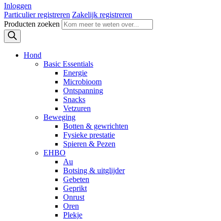
Inloggen
Particulier registreren
Zakelijk registreren
Producten zoeken
Hond
Basic Essentials
Energie
Microbioom
Ontspanning
Snacks
Vetzuren
Beweging
Botten & gewrichten
Fysieke prestatie
Spieren & Pezen
EHBO
Au
Botsing & uitglijder
Gebeten
Geprikt
Onrust
Oren
Plekje