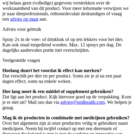
wij helaas geen (volledige) gegevens verstrekken over de
werkzaamheid van dit product. Voor meer informatie verwijzen we
je naar dierprofessionals, orthomoleculair deskundigen of vraag
een
advies op maat
aan.
Advies voor gebruik
Spray 2x in de voer- of drinkbak of op iets lekkers voor het dier.
Kan ook oraal toegediend worden. Max. 12 sprays per dag. De
dagelijks aanbevolen portie niet overschrijden.
Veelgestelde vragen
Hoelang duurt het voordat ik effect kan merken?
Dat verschilt per dier en per product. Soms zie je al na een paar
dagen effect, soms na enkele weken.
Hoe lang moet ik een middel of supplement gebruiken?
Dat ligt aan het product. Kijk hiervoor goed op de verpakking. Kom
je er niet uit? Mail ons dan via
advies@nmlhealth.com
. We helpen je
graag.
Mag ik de producten in combinatie met medicijnen gebruiken?
Over het algemeen zijn al onze producten veilig te gebruiken naast
medicijnen. Neem bij twijfel contact op met een dierenarts of
therapeut die bekend is met is met de werking en interacties van