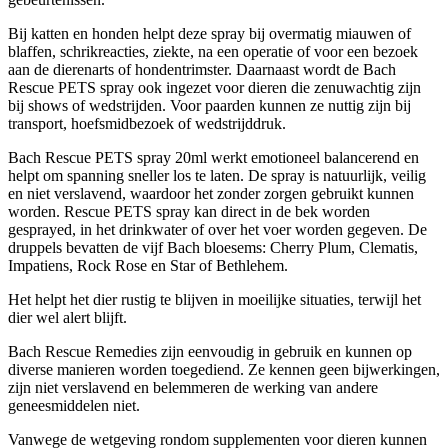
Bij katten en honden helpt deze spray bij overmatig miauwen of
blaffen, schrikreacties, ziekte, na een operatie of voor een bezoek
aan de dierenarts of hondentrimster. Daarnaast wordt de Bach
Rescue PETS spray ook ingezet voor dieren die zenuwachtig zijn
bij shows of wedstrijden. Voor paarden kunnen ze nuttig zijn bij
transport, hoefsmidbezoek of wedstrijddruk.
Bach Rescue PETS spray 20ml werkt emotioneel balancerend en
helpt om spanning sneller los te laten. De spray is natuurlijk, veilig
en niet verslavend, waardoor het zonder zorgen gebruikt kunnen
worden. Rescue PETS spray kan direct in de bek worden
gesprayed, in het drinkwater of over het voer worden gegeven. De
druppels bevatten de vijf Bach bloesems: Cherry Plum, Clematis,
Impatiens, Rock Rose en Star of Bethlehem.
Het helpt het dier rustig te blijven in moeilijke situaties, terwijl het
dier wel alert blijft.
Bach Rescue Remedies zijn eenvoudig in gebruik en kunnen op
diverse manieren worden toegediend. Ze kennen geen bijwerkingen,
zijn niet verslavend en belemmeren de werking van andere
geneesmiddelen niet.
Vanwege de wetgeving rondom supplementen voor dieren kunnen