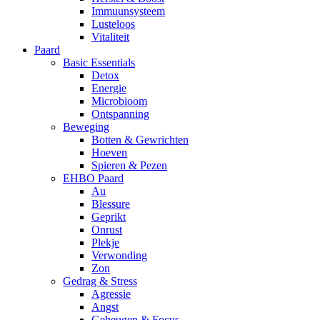
Immuunsysteem
Lusteloos
Vitaliteit
Paard
Basic Essentials
Detox
Energie
Microbioom
Ontspanning
Beweging
Botten & Gewrichten
Hoeven
Spieren & Pezen
EHBO Paard
Au
Blessure
Geprikt
Onrust
Plekje
Verwonding
Zon
Gedrag & Stress
Agressie
Angst
Geheugen & Focus