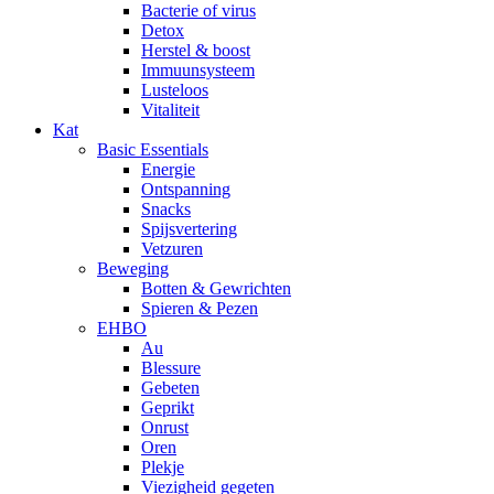
Bacterie of virus
Detox
Herstel & boost
Immuunsysteem
Lusteloos
Vitaliteit
Kat
Basic Essentials
Energie
Ontspanning
Snacks
Spijsvertering
Vetzuren
Beweging
Botten & Gewrichten
Spieren & Pezen
EHBO
Au
Blessure
Gebeten
Geprikt
Onrust
Oren
Plekje
Viezigheid gegeten