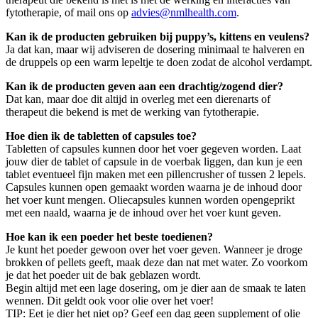
fytotherapie, of mail ons op
advies@nmlhealth.com
.
Kan ik de producten gebruiken bij puppy’s, kittens en veulens?
Ja dat kan, maar wij adviseren de dosering minimaal te halveren en
de druppels op een warm lepeltje te doen zodat de alcohol verdampt.
Kan ik de producten geven aan een drachtig/zogend dier?
Dat kan, maar doe dit altijd in overleg met een dierenarts of
therapeut die bekend is met de werking van fytotherapie.
Hoe dien ik de tabletten of capsules toe?
Tabletten of capsules kunnen door het voer gegeven worden. Laat
jouw dier de tablet of capsule in de voerbak liggen, dan kun je een
tablet eventueel fijn maken met een pillencrusher of tussen 2 lepels.
Capsules kunnen open gemaakt worden waarna je de inhoud door
het voer kunt mengen. Oliecapsules kunnen worden opengeprikt
met een naald, waarna je de inhoud over het voer kunt geven.
Hoe kan ik een poeder het beste toedienen?
Je kunt het poeder gewoon over het voer geven. Wanneer je droge
brokken of pellets geeft, maak deze dan nat met water. Zo voorkom
je dat het poeder uit de bak geblazen wordt.
Begin altijd met een lage dosering, om je dier aan de smaak te laten
wennen. Dit geldt ook voor olie over het voer!
TIP: Eet je dier het niet op? Geef een dag geen supplement of olie