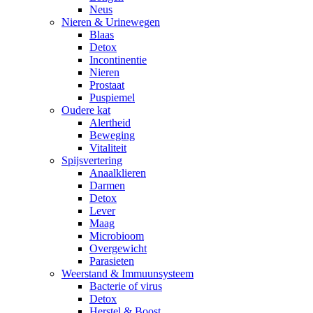
Neus
Nieren & Urinewegen
Blaas
Detox
Incontinentie
Nieren
Prostaat
Puspiemel
Oudere kat
Alertheid
Beweging
Vitaliteit
Spijsvertering
Anaalklieren
Darmen
Detox
Lever
Maag
Microbioom
Overgewicht
Parasieten
Weerstand & Immuunsysteem
Bacterie of virus
Detox
Herstel & Boost