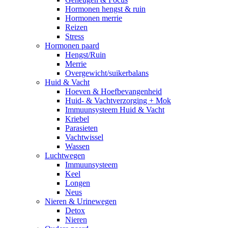
Hormonen hengst & ruin
Hormonen merrie
Reizen
Stress
Hormonen paard
Hengst/Ruin
Merrie
Overgewicht/suikerbalans
Huid & Vacht
Hoeven & Hoefbevangenheid
Huid- & Vachtverzorging + Mok
Immuunsysteem Huid & Vacht
Kriebel
Parasieten
Vachtwissel
Wassen
Luchtwegen
Immuunsysteem
Keel
Longen
Neus
Nieren & Urinewegen
Detox
Nieren