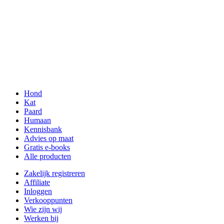
Hond
Kat
Paard
Humaan
Kennisbank
Advies op maat
Gratis e-books
Alle producten
Zakelijk registreren
Affiliate
Inloggen
Verkooppunten
Wie zijn wij
Werken bij