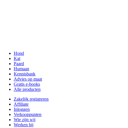
Hond
Kat
Paard
Humaan
Kennisbank
Advies op maat
Gratis e-books
Alle producten
Zakelijk registreren
Affiliate
Inloggen
Verkooppunten
Wie zijn wij
Werken bij