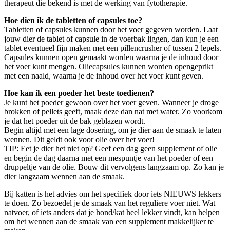
therapeut die bekend is met de werking van fytotherapie.
Hoe dien ik de tabletten of capsules toe?
Tabletten of capsules kunnen door het voer gegeven worden. Laat
jouw dier de tablet of capsule in de voerbak liggen, dan kun je een
tablet eventueel fijn maken met een pillencrusher of tussen 2 lepels.
Capsules kunnen open gemaakt worden waarna je de inhoud door
het voer kunt mengen. Oliecapsules kunnen worden opengeprikt
met een naald, waarna je de inhoud over het voer kunt geven.
Hoe kan ik een poeder het beste toedienen?
Je kunt het poeder gewoon over het voer geven. Wanneer je droge
brokken of pellets geeft, maak deze dan nat met water. Zo voorkom
je dat het poeder uit de bak geblazen wordt.
Begin altijd met een lage dosering, om je dier aan de smaak te laten
wennen. Dit geldt ook voor olie over het voer!
TIP: Eet je dier het niet op? Geef een dag geen supplement of olie
en begin de dag daarna met een mespuntje van het poeder of een
druppeltje van de olie. Bouw dit vervolgens langzaam op. Zo kan je
dier langzaam wennen aan de smaak.
Bij katten is het advies om het specifiek door iets NIEUWS lekkers
te doen. Zo bezoedel je de smaak van het reguliere voer niet. Wat
natvoer, of iets anders dat je hond/kat heel lekker vindt, kan helpen
om het wennen aan de smaak van een supplement makkelijker te