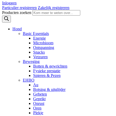
Inloggen
Particulier registreren
Zakelijk registreren
Producten zoeken
Hond
Basic Essentials
Energie
Microbioom
Ontspanning
Snacks
Vetzuren
Beweging
Botten & gewrichten
Fysieke prestatie
Spieren & Pezen
EHBO
Au
Botsing & uitglijder
Gebeten
Geprikt
Onrust
Oren
Plekje