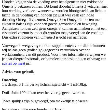
Honden krijgen via de voeding over het algemeen niet voldoende
Omega-3 vetzuren binnen. Dit komt doordat Omega-3 vetzuren snel
hun werking verliezen wanneer ze worden blootgesteld aan licht en
lucht. In de voeding van honden zit juist wel vaak een hoge
dosering Omega-6 vetzuren. Omega-3 en Omega-6 moeten met
elkaar in balans zijn voor een goede gezondheid en beweging.
Aangeizen honden zelf geen omega-3 kunnen aanmaken en het een
essentieel vetzuur is, moet dit worden toegevoegd aan de voeding.
Dus extra suppleren van Omega-3 is echt een aanrader.
Vanwege de wetgeving rondom supplementen voor dieren kunnen
wij helaas geen (volledige) gegevens verstrekken over de
werkzaamheid van dit product. Voor meer informatie verwijzen we
je naar dierprofessionals, orthomoleculair deskundigen of vraag een
advies op maat
aan.
Advies voor gebruik
Dosering
1 x daags: 0,1 ml per kg lichaamsgewicht = 1 ml/10kg.
Doils Joint 100ml kan over het voer gegeven worden.
Twee spuitjes zijn bijgevoegd, om makkelijk te doseren:
het kleine spuitje voor honden tot 10 kg