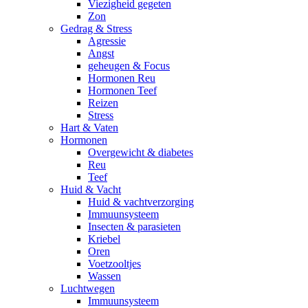
Viezigheid gegeten
Zon
Gedrag & Stress
Agressie
Angst
geheugen & Focus
Hormonen Reu
Hormonen Teef
Reizen
Stress
Hart & Vaten
Hormonen
Overgewicht & diabetes
Reu
Teef
Huid & Vacht
Huid & vachtverzorging
Immuunsysteem
Insecten & parasieten
Kriebel
Oren
Voetzooltjes
Wassen
Luchtwegen
Immuunsysteem