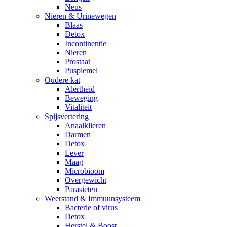
Neus
Nieren & Urinewegen
Blaas
Detox
Incontinentie
Nieren
Prostaat
Puspiemel
Oudere kat
Alertheid
Beweging
Vitaliteit
Spijsvertering
Anaalklieren
Darmen
Detox
Lever
Maag
Microbioom
Overgewicht
Parasieten
Weerstand & Immuunsysteem
Bacterie of virus
Detox
Herstel & Boost