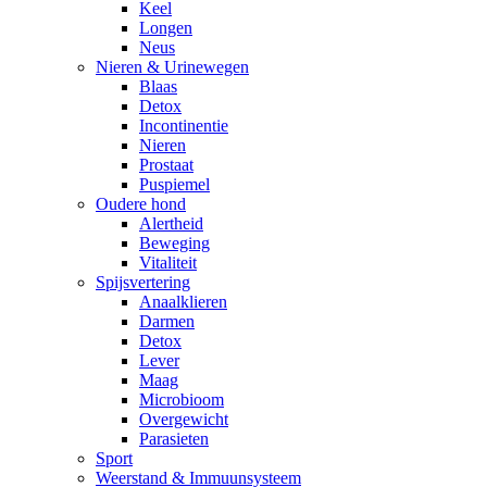
Keel
Longen
Neus
Nieren & Urinewegen
Blaas
Detox
Incontinentie
Nieren
Prostaat
Puspiemel
Oudere hond
Alertheid
Beweging
Vitaliteit
Spijsvertering
Anaalklieren
Darmen
Detox
Lever
Maag
Microbioom
Overgewicht
Parasieten
Sport
Weerstand & Immuunsysteem