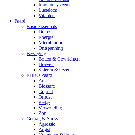
Immuunsysteem
Lusteloos
Vitaliteit
Paard
Basic Essentials
Detox
Energie
Microbioom
Ontspanning
Beweging
Botten & Gewrichten
Hoeven
Spieren & Pezen
EHBO Paard
Au
Blessure
Geprikt
Onrust
Plekje
Verwonding
Zon
Gedrag & Stress
Agressie
Angst
Geheugen & Focus