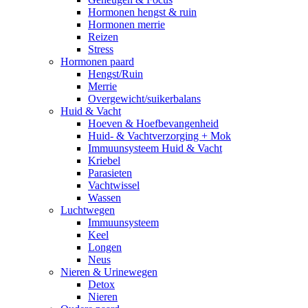
Hormonen hengst & ruin
Hormonen merrie
Reizen
Stress
Hormonen paard
Hengst/Ruin
Merrie
Overgewicht/suikerbalans
Huid & Vacht
Hoeven & Hoefbevangenheid
Huid- & Vachtverzorging + Mok
Immuunsysteem Huid & Vacht
Kriebel
Parasieten
Vachtwissel
Wassen
Luchtwegen
Immuunsysteem
Keel
Longen
Neus
Nieren & Urinewegen
Detox
Nieren