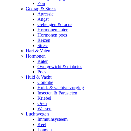
Zon
Gedrag & Stress
Agressie
Angst
Geheugen & focus
Hormonen kater
Hormonen poes
Reizen
Stress
Hart & Vaten
Hormonen
Kater
Overgewicht & diabetes
Poes
Huid & Vacht
Conditie
Huid- & vachtverzorging
Insecten & Parasieten
Kriebel
Oren
Wassen
Luchtwegen
Immuunsysteem
Keel
Longen