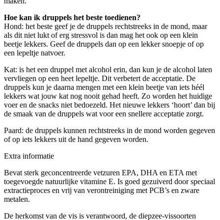
maken.
Hoe kan ik druppels het beste toedienen?
Hond: het beste geef je de druppels rechtstreeks in de mond, maar
als dit niet lukt of erg stressvol is dan mag het ook op een klein
beetje lekkers. Geef de druppels dan op een lekker snoepje of op
een lepeltje natvoer.
Kat: is het een druppel met alcohol erin, dan kun je de alcohol laten
vervliegen op een heet lepeltje. Dit verbetert de acceptatie. De
druppels kun je daarna mengen met een klein beetje van iets héél
lekkers wat jouw kat nog nooit gehad heeft. Zo worden het huidige
voer en de snacks niet bedoezeld. Het nieuwe lekkers ‘hoort’ dan bij
de smaak van de druppels wat voor een snellere acceptatie zorgt.
Paard: de druppels kunnen rechtstreeks in de mond worden gegeven
of op iets lekkers uit de hand gegeven worden.
Extra informatie
Bevat sterk geconcentreerde vetzuren EPA, DHA en ETA met
toegevoegde natuurlijke vitamine E. Is goed gezuiverd door speciaal
extractieproces en vrij van verontreiniging met PCB’s en zware
metalen.
De herkomst van de vis is verantwoord, de diepzee-vissoorten