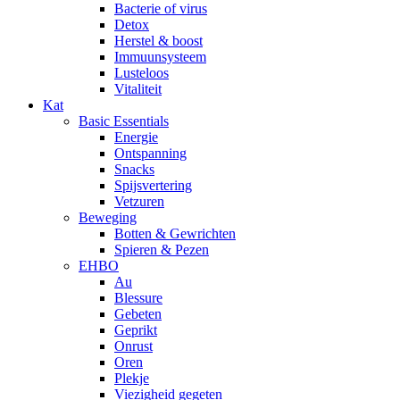
Bacterie of virus
Detox
Herstel & boost
Immuunsysteem
Lusteloos
Vitaliteit
Kat
Basic Essentials
Energie
Ontspanning
Snacks
Spijsvertering
Vetzuren
Beweging
Botten & Gewrichten
Spieren & Pezen
EHBO
Au
Blessure
Gebeten
Geprikt
Onrust
Oren
Plekje
Viezigheid gegeten