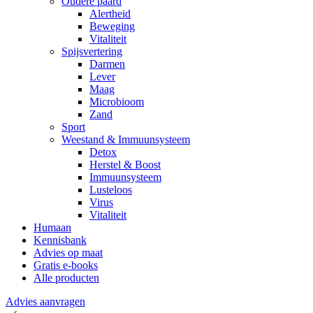
Oudere paard
Alertheid
Beweging
Vitaliteit
Spijsvertering
Darmen
Lever
Maag
Microbioom
Zand
Sport
Weestand & Immuunsysteem
Detox
Herstel & Boost
Immuunsysteem
Lusteloos
Virus
Vitaliteit
Humaan
Kennisbank
Advies op maat
Gratis e-books
Alle producten
Advies aanvragen