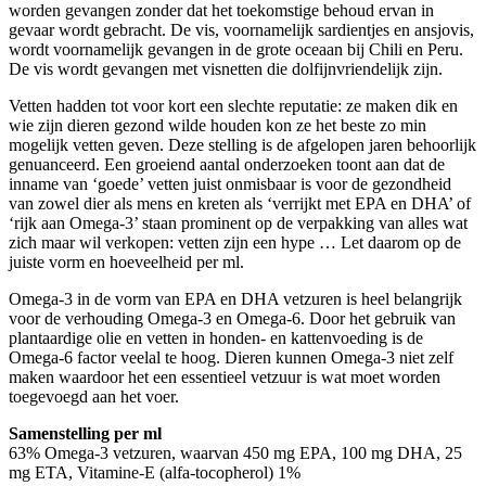
worden gevangen zonder dat het toekomstige behoud ervan in
gevaar wordt gebracht. De vis, voornamelijk sardientjes en ansjovis,
wordt voornamelijk gevangen in de grote oceaan bij Chili en Peru.
De vis wordt gevangen met visnetten die dolfijnvriendelijk zijn.
Vetten hadden tot voor kort een slechte reputatie: ze maken dik en
wie zijn dieren gezond wilde houden kon ze het beste zo min
mogelijk vetten geven. Deze stelling is de afgelopen jaren behoorlijk
genuanceerd. Een groeiend aantal onderzoeken toont aan dat de
inname van ‘goede’ vetten juist onmisbaar is voor de gezondheid
van zowel dier als mens en kreten als ‘verrijkt met EPA en DHA’ of
‘rijk aan Omega-3’ staan prominent op de verpakking van alles wat
zich maar wil verkopen: vetten zijn een hype … Let daarom op de
juiste vorm en hoeveelheid per ml.
Omega-3 in de vorm van EPA en DHA vetzuren is heel belangrijk
voor de verhouding Omega-3 en Omega-6. Door het gebruik van
plantaardige olie en vetten in honden- en kattenvoeding is de
Omega-6 factor veelal te hoog. Dieren kunnen Omega-3 niet zelf
maken waardoor het een essentieel vetzuur is wat moet worden
toegevoegd aan het voer.
Samenstelling per ml
63% Omega-3 vetzuren, waarvan 450 mg EPA, 100 mg DHA, 25
mg ETA, Vitamine-E (alfa-tocopherol) 1%