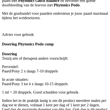
paard met
Phytonics Gluco Balance
en bevorder een goede
doorbloeding van de hoeven met
Phytonics Podo
.
Met de grasbundel voor paarden ondersteun je jouw paard maximaal
tijdens het weideseizoen.
Advies voor gebruik
Dosering Phytonics Podo comp
Dosering
Tenzij arts of therapeut anders voorschrijft:
Preventief:
Paard/Pony 2 x daags 7-10 druppels
In acute situaties:
Paard/Pony 3 tot 4 x daags 10-15 druppels
1 ml = 20 druppels. Goed schudden voor gebruik.
Indien het in de praktijk lastig is om dit product meerdere malen per
dag toe te dienen, volstaat 1 keer per dag of 1 keer per 2 dagen.
Geef dan de maximale dosering van één dag. Ook dan is dit product