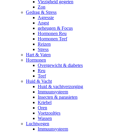
Viezigheid gegeten
Zon
Gedrag & Stress
Agressie
Angst
geheugen & Focus
Hormonen Reu
Hormonen Teef
Reizen
Stress
Hart & Vaten
Hormonen
Overgewicht & diabetes
Reu
Teef
Huid & Vacht
Huid & vachtverzorging
Immuunsysteem
Insecten & parasieten
Kriebel
Oren
Voetzooltjes
Wassen
Luchtwegen
Immuunsysteem