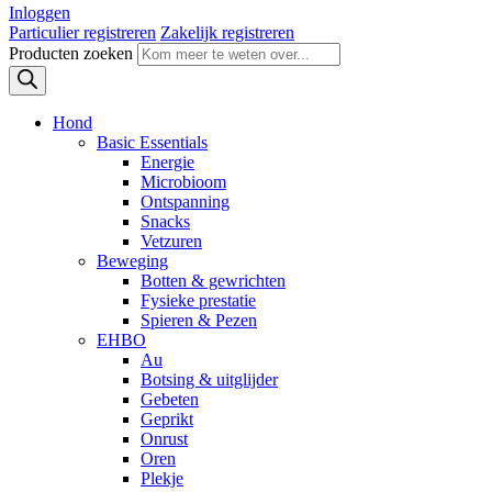
Inloggen
Particulier registreren
Zakelijk registreren
Producten zoeken
Hond
Basic Essentials
Energie
Microbioom
Ontspanning
Snacks
Vetzuren
Beweging
Botten & gewrichten
Fysieke prestatie
Spieren & Pezen
EHBO
Au
Botsing & uitglijder
Gebeten
Geprikt
Onrust
Oren
Plekje