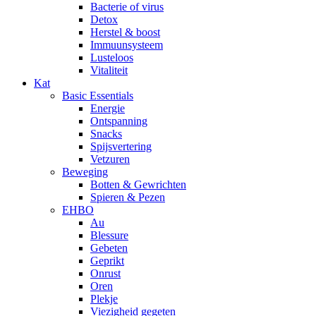
Bacterie of virus
Detox
Herstel & boost
Immuunsysteem
Lusteloos
Vitaliteit
Kat
Basic Essentials
Energie
Ontspanning
Snacks
Spijsvertering
Vetzuren
Beweging
Botten & Gewrichten
Spieren & Pezen
EHBO
Au
Blessure
Gebeten
Geprikt
Onrust
Oren
Plekje
Viezigheid gegeten