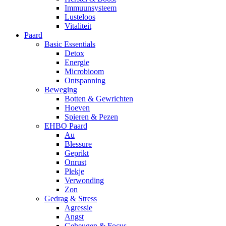
Immuunsysteem
Lusteloos
Vitaliteit
Paard
Basic Essentials
Detox
Energie
Microbioom
Ontspanning
Beweging
Botten & Gewrichten
Hoeven
Spieren & Pezen
EHBO Paard
Au
Blessure
Geprikt
Onrust
Plekje
Verwonding
Zon
Gedrag & Stress
Agressie
Angst
Geheugen & Focus