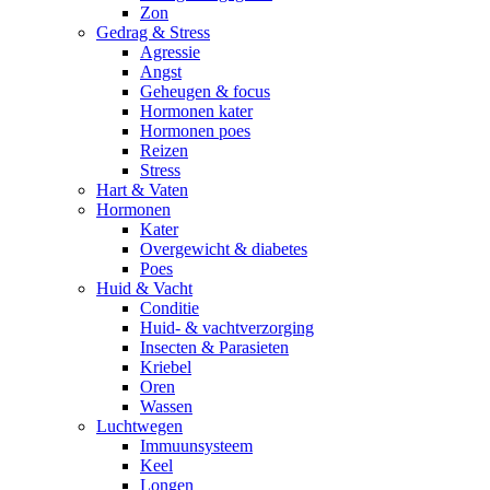
Zon
Gedrag & Stress
Agressie
Angst
Geheugen & focus
Hormonen kater
Hormonen poes
Reizen
Stress
Hart & Vaten
Hormonen
Kater
Overgewicht & diabetes
Poes
Huid & Vacht
Conditie
Huid- & vachtverzorging
Insecten & Parasieten
Kriebel
Oren
Wassen
Luchtwegen
Immuunsysteem
Keel
Longen