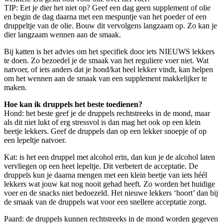
TIP: Eet je dier het niet op? Geef een dag geen supplement of olie
en begin de dag daarna met een mespuntje van het poeder of een
druppeltje van de olie. Bouw dit vervolgens langzaam op. Zo kan je
dier langzaam wennen aan de smaak.
Bij katten is het advies om het specifiek door iets NIEUWS lekkers
te doen. Zo bezoedel je de smaak van het reguliere voer niet. Wat
natvoer, of iets anders dat je hond/kat heel lekker vindt, kan helpen
om het wennen aan de smaak van een supplement makkelijker te
maken.
Hoe kan ik druppels het beste toedienen?
Hond: het beste geef je de druppels rechtstreeks in de mond, maar
als dit niet lukt of erg stressvol is dan mag het ook op een klein
beetje lekkers. Geef de druppels dan op een lekker snoepje of op
een lepeltje natvoer.
Kat: is het een druppel met alcohol erin, dan kun je de alcohol laten
vervliegen op een heet lepeltje. Dit verbetert de acceptatie. De
druppels kun je daarna mengen met een klein beetje van iets héél
lekkers wat jouw kat nog nooit gehad heeft. Zo worden het huidige
voer en de snacks niet bedoezeld. Het nieuwe lekkers ‘hoort’ dan bij
de smaak van de druppels wat voor een snellere acceptatie zorgt.
Paard: de druppels kunnen rechtstreeks in de mond worden gegeven