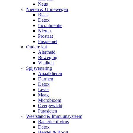
Neus
Nieren & Urinewegen
Blaas
Detox
Incontinentie
Nieren
Prostaat
Puspiemel
Oudere kat
Alertheid
Beweging
Vitaliteit
Spijsvertering
Anaalklieren
Darmen
Detox
Lever
Maag
Microbioom
Overgewicht
Parasieten
Weerstand & Immuunsysteem
Bacterie of virus
Detox
Herstel & Boost