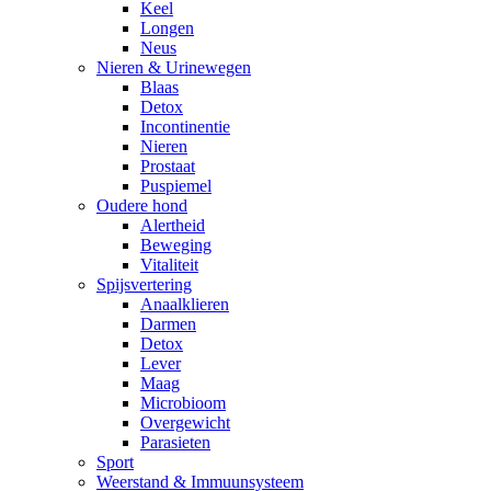
Keel
Longen
Neus
Nieren & Urinewegen
Blaas
Detox
Incontinentie
Nieren
Prostaat
Puspiemel
Oudere hond
Alertheid
Beweging
Vitaliteit
Spijsvertering
Anaalklieren
Darmen
Detox
Lever
Maag
Microbioom
Overgewicht
Parasieten
Sport
Weerstand & Immuunsysteem