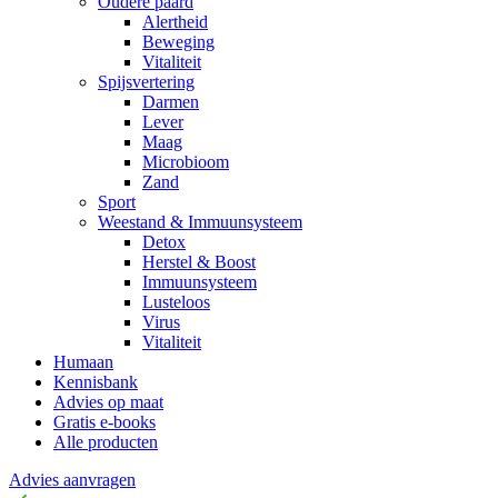
Oudere paard
Alertheid
Beweging
Vitaliteit
Spijsvertering
Darmen
Lever
Maag
Microbioom
Zand
Sport
Weestand & Immuunsysteem
Detox
Herstel & Boost
Immuunsysteem
Lusteloos
Virus
Vitaliteit
Humaan
Kennisbank
Advies op maat
Gratis e-books
Alle producten
Advies aanvragen