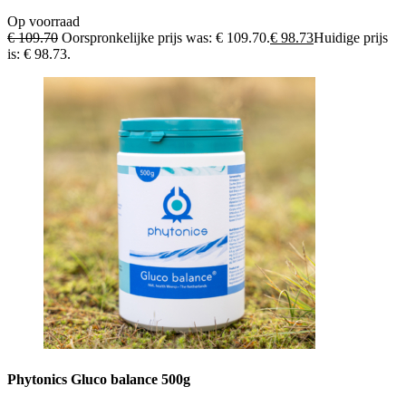
Op voorraad
€
109.70
Oorspronkelijke prijs was: € 109.70.
€
98.73
Huidige prijs
is: € 98.73.
Phytonics Gluco balance 500g