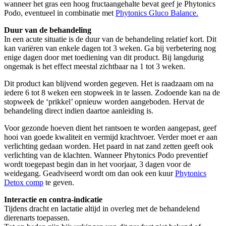
wanneer het gras een hoog fructaangehalte bevat geef je Phytonics
Podo, eventueel in combinatie met
Phytonics Gluco Balance.
Duur van de behandeling
In een acute situatie is de duur van de behandeling relatief kort. Dit
kan variëren van enkele dagen tot 3 weken. Ga bij verbetering nog
enige dagen door met toediening van dit product. Bij langdurig
ongemak is het effect meestal zichtbaar na 1 tot 3 weken.
Dit product kan blijvend worden gegeven. Het is raadzaam om na
iedere 6 tot 8 weken een stopweek in te lassen. Zodoende kan na de
stopweek de ‘prikkel’ opnieuw worden aangeboden. Hervat de
behandeling direct indien daartoe aanleiding is.
Voor gezonde hoeven dient het rantsoen te worden aangepast, geef
hooi van goede kwaliteit en vermijd krachtvoer. Verder moet er aan
verlichting gedaan worden. Het paard in nat zand zetten geeft ook
verlichting van de klachten. Wanneer Phytonics Podo preventief
wordt toegepast begin dan in het voorjaar, 3 dagen voor de
weidegang. Geadviseerd wordt om dan ook een kuur
Phytonics
Detox comp
te geven.
Interactie en contra-indicatie
Tijdens dracht en lactatie altijd in overleg met de behandelend
dierenarts toepassen.