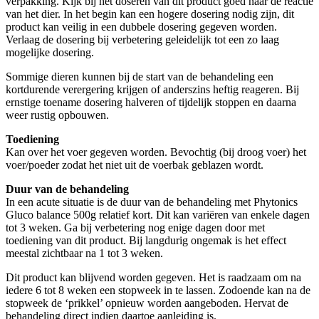
verpakking. Kijk bij het doseren van dit product goed naar de reactie
van het dier. In het begin kan een hogere dosering nodig zijn, dit
product kan veilig in een dubbele dosering gegeven worden.
Verlaag de dosering bij verbetering geleidelijk tot een zo laag
mogelijke dosering.
Sommige dieren kunnen bij de start van de behandeling een
kortdurende verergering krijgen of anderszins heftig reageren. Bij
ernstige toename dosering halveren of tijdelijk stoppen en daarna
weer rustig opbouwen.
Toediening
Kan over het voer gegeven worden. Bevochtig (bij droog voer) het
voer/poeder zodat het niet uit de voerbak geblazen wordt.
Duur van de behandeling
In een acute situatie is de duur van de behandeling met Phytonics
Gluco balance 500g relatief kort. Dit kan variëren van enkele dagen
tot 3 weken. Ga bij verbetering nog enige dagen door met
toediening van dit product. Bij langdurig ongemak is het effect
meestal zichtbaar na 1 tot 3 weken.
Dit product kan blijvend worden gegeven. Het is raadzaam om na
iedere 6 tot 8 weken een stopweek in te lassen. Zodoende kan na de
stopweek de ‘prikkel’ opnieuw worden aangeboden. Hervat de
behandeling direct indien daartoe aanleiding is.