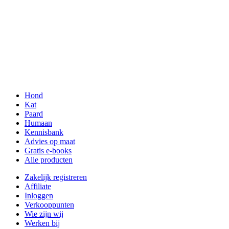
Hond
Kat
Paard
Humaan
Kennisbank
Advies op maat
Gratis e-books
Alle producten
Zakelijk registreren
Affiliate
Inloggen
Verkooppunten
Wie zijn wij
Werken bij