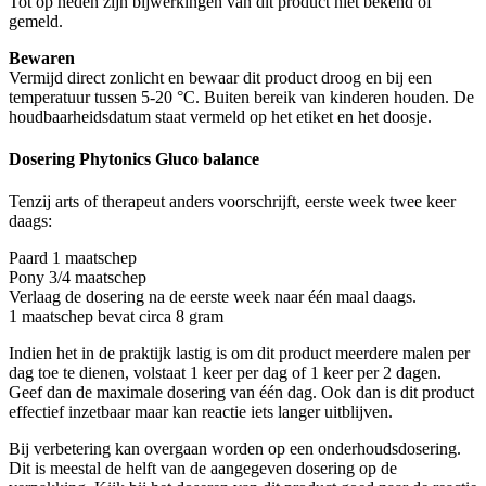
Tot op heden zijn bijwerkingen van dit product niet bekend of
gemeld.
Bewaren
Vermijd direct zonlicht en bewaar dit product droog en bij een
temperatuur tussen 5-20 °C. Buiten bereik van kinderen houden. De
houdbaarheidsdatum staat vermeld op het etiket en het doosje.
Dosering Phytonics Gluco balance
Tenzij arts of therapeut anders voorschrijft, eerste week twee keer
daags:
Paard 1 maatschep
Pony 3/4 maatschep
Verlaag de dosering na de eerste week naar één maal daags.
1 maatschep bevat circa 8 gram
Indien het in de praktijk lastig is om dit product meerdere malen per
dag toe te dienen, volstaat 1 keer per dag of 1 keer per 2 dagen.
Geef dan de maximale dosering van één dag. Ook dan is dit product
effectief inzetbaar maar kan reactie iets langer uitblijven.
Bij verbetering kan overgaan worden op een onderhoudsdosering.
Dit is meestal de helft van de aangegeven dosering op de