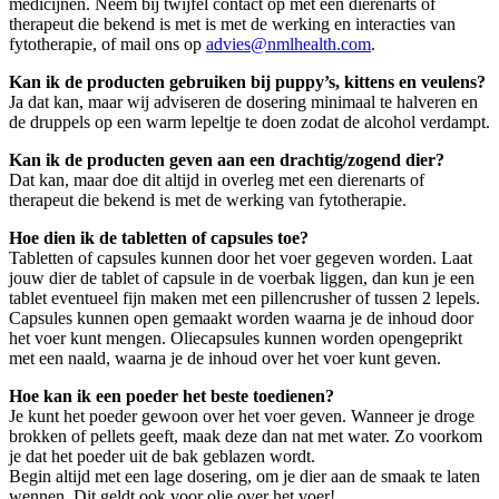
medicijnen. Neem bij twijfel contact op met een dierenarts of
therapeut die bekend is met is met de werking en interacties van
fytotherapie, of mail ons op
advies@nmlhealth.com
.
Kan ik de producten gebruiken bij puppy’s, kittens en veulens?
Ja dat kan, maar wij adviseren de dosering minimaal te halveren en
de druppels op een warm lepeltje te doen zodat de alcohol verdampt.
Kan ik de producten geven aan een drachtig/zogend dier?
Dat kan, maar doe dit altijd in overleg met een dierenarts of
therapeut die bekend is met de werking van fytotherapie.
Hoe dien ik de tabletten of capsules toe?
Tabletten of capsules kunnen door het voer gegeven worden. Laat
jouw dier de tablet of capsule in de voerbak liggen, dan kun je een
tablet eventueel fijn maken met een pillencrusher of tussen 2 lepels.
Capsules kunnen open gemaakt worden waarna je de inhoud door
het voer kunt mengen. Oliecapsules kunnen worden opengeprikt
met een naald, waarna je de inhoud over het voer kunt geven.
Hoe kan ik een poeder het beste toedienen?
Je kunt het poeder gewoon over het voer geven. Wanneer je droge
brokken of pellets geeft, maak deze dan nat met water. Zo voorkom
je dat het poeder uit de bak geblazen wordt.
Begin altijd met een lage dosering, om je dier aan de smaak te laten
wennen. Dit geldt ook voor olie over het voer!