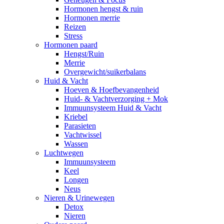
Hormonen hengst & ruin
Hormonen merrie
Reizen
Stress
Hormonen paard
Hengst/Ruin
Merrie
Overgewicht/suikerbalans
Huid & Vacht
Hoeven & Hoefbevangenheid
Huid- & Vachtverzorging + Mok
Immuunsysteem Huid & Vacht
Kriebel
Parasieten
Vachtwissel
Wassen
Luchtwegen
Immuunsysteem
Keel
Longen
Neus
Nieren & Urinewegen
Detox
Nieren