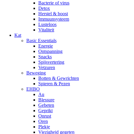
Bacterie of virus
Detox
Herstel & boost
Immuunsysteem
Lusteloos
Vitaliteit
Kat
Basic Essentials
Energie
Ontspanning
Snacks
Spijsvertering
Vetzuren
Beweging
Botten & Gewrichten
Spieren & Pezen
EHBO
Au
Blessure
Gebeten
Geprikt
Onrust
Oren
Plekje
Viezigheid gegeten