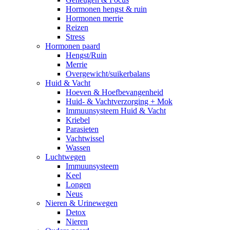
Hormonen hengst & ruin
Hormonen merrie
Reizen
Stress
Hormonen paard
Hengst/Ruin
Merrie
Overgewicht/suikerbalans
Huid & Vacht
Hoeven & Hoefbevangenheid
Huid- & Vachtverzorging + Mok
Immuunsysteem Huid & Vacht
Kriebel
Parasieten
Vachtwissel
Wassen
Luchtwegen
Immuunsysteem
Keel
Longen
Neus
Nieren & Urinewegen
Detox
Nieren