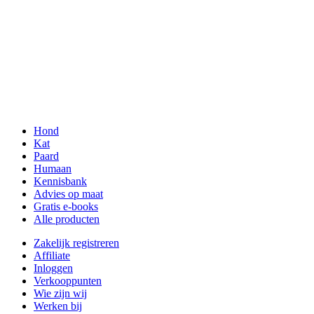
Hond
Kat
Paard
Humaan
Kennisbank
Advies op maat
Gratis e-books
Alle producten
Zakelijk registreren
Affiliate
Inloggen
Verkooppunten
Wie zijn wij
Werken bij