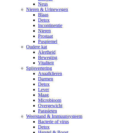
Neus
Nieren & Urinewegen
Blaas
Detox
Incontinentie
Nieren
Prostaat
Puspiemel
Oudere kat
Alertheid
Beweging
Vitaliteit
Spijsvertering
Anaalklieren
Darmen
Detox
Lever
Maag
Microbioom
Overgewicht
Parasieten
Weerstand & Immuunsysteem
Bacterie of virus
Detox
Herstel & Boost