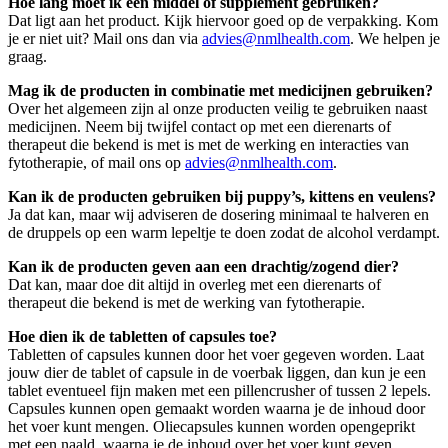
Hoe lang moet ik een middel of supplement gebruiken?
Dat ligt aan het product. Kijk hiervoor goed op de verpakking. Kom
je er niet uit? Mail ons dan via
advies@nmlhealth.com
. We helpen je
graag.
Mag ik de producten in combinatie met medicijnen gebruiken?
Over het algemeen zijn al onze producten veilig te gebruiken naast
medicijnen. Neem bij twijfel contact op met een dierenarts of
therapeut die bekend is met is met de werking en interacties van
fytotherapie, of mail ons op
advies@nmlhealth.com
.
Kan ik de producten gebruiken bij puppy’s, kittens en veulens?
Ja dat kan, maar wij adviseren de dosering minimaal te halveren en
de druppels op een warm lepeltje te doen zodat de alcohol verdampt.
Kan ik de producten geven aan een drachtig/zogend dier?
Dat kan, maar doe dit altijd in overleg met een dierenarts of
therapeut die bekend is met de werking van fytotherapie.
Hoe dien ik de tabletten of capsules toe?
Tabletten of capsules kunnen door het voer gegeven worden. Laat
jouw dier de tablet of capsule in de voerbak liggen, dan kun je een
tablet eventueel fijn maken met een pillencrusher of tussen 2 lepels.
Capsules kunnen open gemaakt worden waarna je de inhoud door
het voer kunt mengen. Oliecapsules kunnen worden opengeprikt
met een naald, waarna je de inhoud over het voer kunt geven.