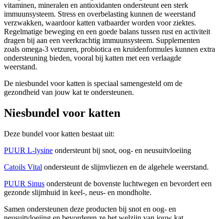
vitaminen, mineralen en antioxidanten ondersteunt een sterk
immuunsysteem. Stress en overbelasting kunnen de weerstand
verzwakken, waardoor katten vatbaarder worden voor ziektes.
Regelmatige beweging en een goede balans tussen rust en activiteit
dragen bij aan een veerkrachtig immuunsysteem. Supplementen
zoals omega-3 vetzuren, probiotica en kruidenformules kunnen extra
ondersteuning bieden, vooral bij katten met een verlaagde
weerstand.
De niesbundel voor katten is speciaal samengesteld om de
gezondheid van jouw kat te ondersteunen.
Niesbundel voor katten
Deze bundel voor katten bestaat uit:
PUUR L-lysine
ondersteunt bij snot, oog- en neusuitvloeiing
Catoils Vital
ondersteunt de slijmvliezen en de algehele weerstand.
PUUR Sinus
ondersteunt de bovenste luchtwegen en bevordert een
gezonde slijmhuid in keel-, neus- en mondholte.
Samen ondersteunen deze producten bij snot en oog- en
neusuitvloeiing en bevorderen ze het welzijn van jouw kat.