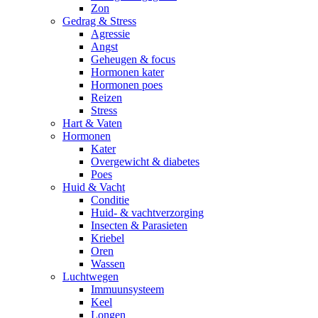
Zon
Gedrag & Stress
Agressie
Angst
Geheugen & focus
Hormonen kater
Hormonen poes
Reizen
Stress
Hart & Vaten
Hormonen
Kater
Overgewicht & diabetes
Poes
Huid & Vacht
Conditie
Huid- & vachtverzorging
Insecten & Parasieten
Kriebel
Oren
Wassen
Luchtwegen
Immuunsysteem
Keel
Longen