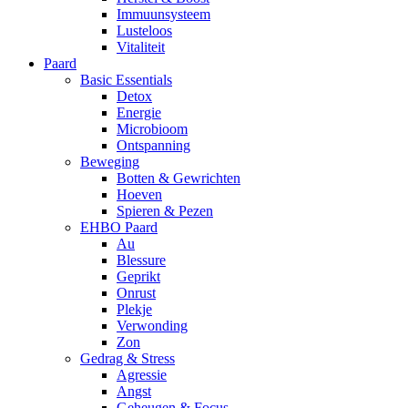
Immuunsysteem
Lusteloos
Vitaliteit
Paard
Basic Essentials
Detox
Energie
Microbioom
Ontspanning
Beweging
Botten & Gewrichten
Hoeven
Spieren & Pezen
EHBO Paard
Au
Blessure
Geprikt
Onrust
Plekje
Verwonding
Zon
Gedrag & Stress
Agressie
Angst
Geheugen & Focus