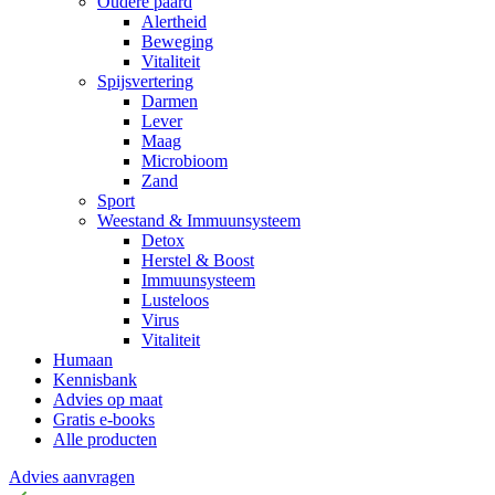
Oudere paard
Alertheid
Beweging
Vitaliteit
Spijsvertering
Darmen
Lever
Maag
Microbioom
Zand
Sport
Weestand & Immuunsysteem
Detox
Herstel & Boost
Immuunsysteem
Lusteloos
Virus
Vitaliteit
Humaan
Kennisbank
Advies op maat
Gratis e-books
Alle producten
Advies aanvragen