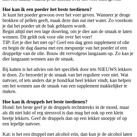
Hoe kan ik een poeder het beste toedienen?
Je kunt het poeder gewoon over het voer geven. Wanneer je droge
brokken of pellets geeft, maak deze dan nat met water. Zo voorkom
je dat het poeder uit de bak geblazen wordt.
Begin altijd met een lage dosering, om je dier aan de smaak te laten
wennen. Dit geldt ook voor olie over het voer!
TIP: Eet je dier het niet op? Geef een dag geen supplement of olie
en begin de dag daarna met een mespuntje van het poeder of een
druppeltje van de olie. Bouw dit vervolgens langzaam op. Zo kan je
dier langzaam wennen aan de smaak.
Bij katten is het advies om het specifiek door iets NIEUWS lekkers
te doen. Zo bezoedel je de smaak van het reguliere voer niet. Wat
natvoer, of iets anders dat je hond/kat heel lekker vindt, kan helpen
om het wennen aan de smaak van een supplement makkelijker te
maken.
Hoe kan ik druppels het beste toedienen?
Hond: het beste geef je de druppels rechtstreeks in de mond, maar
als dit niet lukt of erg stressvol is dan mag het ook op een klein
beetje lekkers. Geef de druppels dan op een lekker snoepje of op
een lepeltje natvoer.
Kat: is het een druppel met alcohol erin, dan kun je de alcohol laten