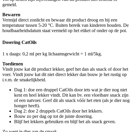
gemeld.
Bewaren
Vermijd direct zonlicht en bewaar dit product droog en bij een
temperatuur tussen 5-20 °C. Buiten bereik van kinderen houden. De
houdbaarheidsdatum staat vermeld op het etiket of onder op de pot.
Dosering CatOils
1 x daags: 0,2 ml per kg lichaamsgewicht = 1 ml/5kg.
Toedienen
Vindt jouw kat dit product lekker, geef het dan als snack of door het
voer. Vindt jouw kat dit niet direct lekker dan bouw je het rustig op
i.v.m. de smakelijkheid.
Dag 1: doe een druppel CatOils door iets wat je dier nog niet
kent en heel lekker vindt. Dit kan bv. een vloeibare snack zijn
of een natvoer. Geef dit als snack vóór het eten (als je dier nog
honger heeft).
Dag 2: doe 2 druppels CatOils door het lekkers.
Bouw zo per dag op tot de juiste dosering.
Blijf het lekkers gebruiken en blijf het als snack geven.
Zo went je dier aan de smaak.