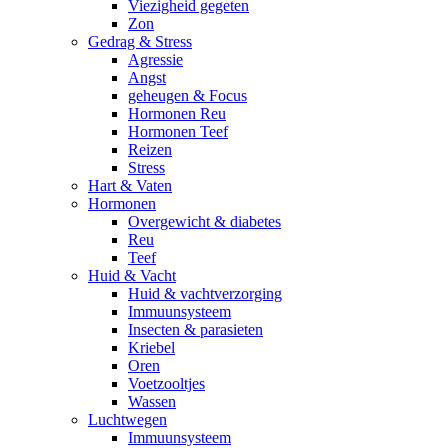
Viezigheid gegeten
Zon
Gedrag & Stress
Agressie
Angst
geheugen & Focus
Hormonen Reu
Hormonen Teef
Reizen
Stress
Hart & Vaten
Hormonen
Overgewicht & diabetes
Reu
Teef
Huid & Vacht
Huid & vachtverzorging
Immuunsysteem
Insecten & parasieten
Kriebel
Oren
Voetzooltjes
Wassen
Luchtwegen
Immuunsysteem