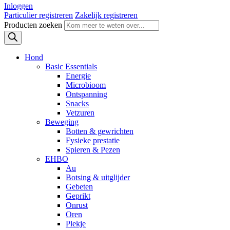
Inloggen
Particulier registreren
Zakelijk registreren
Producten zoeken
Hond
Basic Essentials
Energie
Microbioom
Ontspanning
Snacks
Vetzuren
Beweging
Botten & gewrichten
Fysieke prestatie
Spieren & Pezen
EHBO
Au
Botsing & uitglijder
Gebeten
Geprikt
Onrust
Oren
Plekje