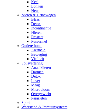
Keel
Longen
Neus
Nieren & Urinewegen
Blaas
Detox
Incontinentie
Nieren
Prostaat
Puspiemel
Oudere hond
Alertheid
Beweging
Vitaliteit
Spijsvertering
Anaalklieren
Darmen
Detox
Lever
Maag
Microbioom
Overgewicht
Parasieten
Sport
Weerstand & Immuunsysteem