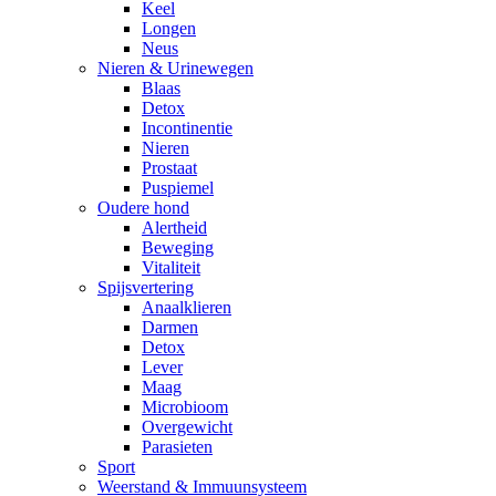
Keel
Longen
Neus
Nieren & Urinewegen
Blaas
Detox
Incontinentie
Nieren
Prostaat
Puspiemel
Oudere hond
Alertheid
Beweging
Vitaliteit
Spijsvertering
Anaalklieren
Darmen
Detox
Lever
Maag
Microbioom
Overgewicht
Parasieten
Sport
Weerstand & Immuunsysteem