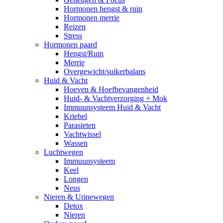
Hormonen hengst & ruin
Hormonen merrie
Reizen
Stress
Hormonen paard
Hengst/Ruin
Merrie
Overgewicht/suikerbalans
Huid & Vacht
Hoeven & Hoefbevangenheid
Huid- & Vachtverzorging + Mok
Immuunsysteem Huid & Vacht
Kriebel
Parasieten
Vachtwissel
Wassen
Luchtwegen
Immuunsysteem
Keel
Longen
Neus
Nieren & Urinewegen
Detox
Nieren