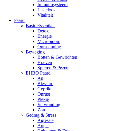
Immuunsysteem
Lusteloos
Vitaliteit
Paard
Basic Essentials
Detox
Energie
Microbioom
Ontspanning
Beweging
Botten & Gewrichten
Hoeven
Spieren & Pezen
EHBO Paard
Au
Blessure
Geprikt
Onrust
Plekje
Verwonding
Zon
Gedrag & Stress
Agressie
Angst
Geheugen & Focus