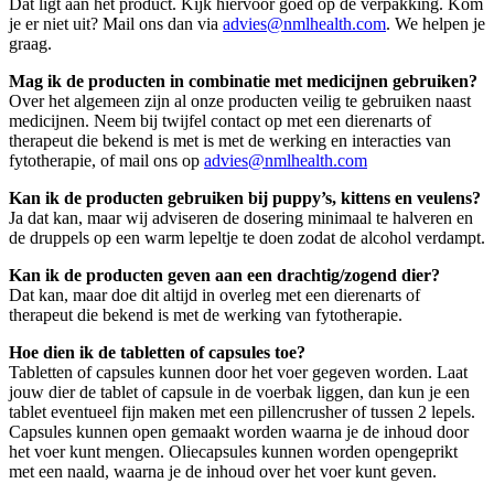
Dat ligt aan het product. Kijk hiervoor goed op de verpakking. Kom
je er niet uit? Mail ons dan via
advies@nmlhealth.com
. We helpen je
graag.
Mag ik de producten in combinatie met medicijnen gebruiken?
Over het algemeen zijn al onze producten veilig te gebruiken naast
medicijnen. Neem bij twijfel contact op met een dierenarts of
therapeut die bekend is met is met de werking en interacties van
fytotherapie, of mail ons op
advies@nmlhealth.com
Kan ik de producten gebruiken bij puppy’s, kittens en veulens?
Ja dat kan, maar wij adviseren de dosering minimaal te halveren en
de druppels op een warm lepeltje te doen zodat de alcohol verdampt.
Kan ik de producten geven aan een drachtig/zogend dier?
Dat kan, maar doe dit altijd in overleg met een dierenarts of
therapeut die bekend is met de werking van fytotherapie.
Hoe dien ik de tabletten of capsules toe?
Tabletten of capsules kunnen door het voer gegeven worden. Laat
jouw dier de tablet of capsule in de voerbak liggen, dan kun je een
tablet eventueel fijn maken met een pillencrusher of tussen 2 lepels.
Capsules kunnen open gemaakt worden waarna je de inhoud door
het voer kunt mengen. Oliecapsules kunnen worden opengeprikt
met een naald, waarna je de inhoud over het voer kunt geven.