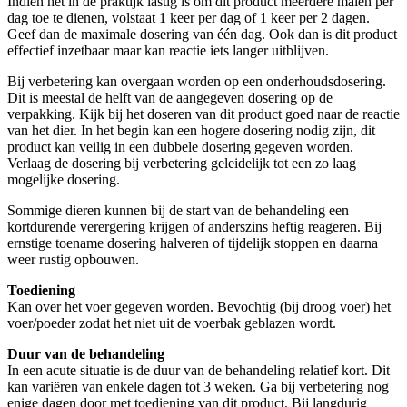
Indien het in de praktijk lastig is om dit product meerdere malen per
dag toe te dienen, volstaat 1 keer per dag of 1 keer per 2 dagen.
Geef dan de maximale dosering van één dag. Ook dan is dit product
effectief inzetbaar maar kan reactie iets langer uitblijven.
Bij verbetering kan overgaan worden op een onderhoudsdosering.
Dit is meestal de helft van de aangegeven dosering op de
verpakking. Kijk bij het doseren van dit product goed naar de reactie
van het dier. In het begin kan een hogere dosering nodig zijn, dit
product kan veilig in een dubbele dosering gegeven worden.
Verlaag de dosering bij verbetering geleidelijk tot een zo laag
mogelijke dosering.
Sommige dieren kunnen bij de start van de behandeling een
kortdurende verergering krijgen of anderszins heftig reageren. Bij
ernstige toename dosering halveren of tijdelijk stoppen en daarna
weer rustig opbouwen.
Toediening
Kan over het voer gegeven worden. Bevochtig (bij droog voer) het
voer/poeder zodat het niet uit de voerbak geblazen wordt.
Duur van de behandeling
In een acute situatie is de duur van de behandeling relatief kort. Dit
kan variëren van enkele dagen tot 3 weken. Ga bij verbetering nog
enige dagen door met toediening van dit product. Bij langdurig