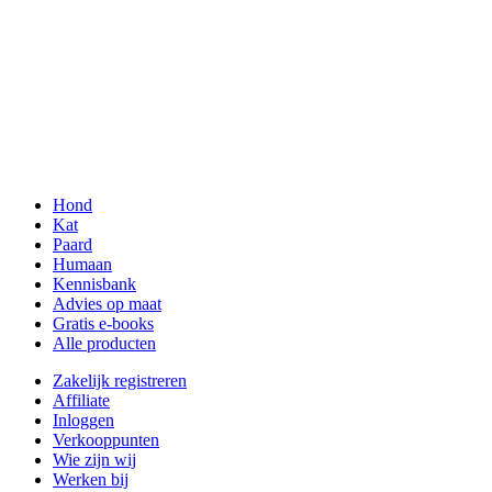
Hond
Kat
Paard
Humaan
Kennisbank
Advies op maat
Gratis e-books
Alle producten
Zakelijk registreren
Affiliate
Inloggen
Verkooppunten
Wie zijn wij
Werken bij