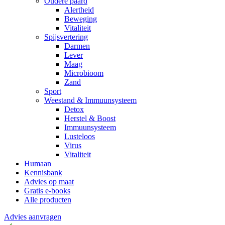
Oudere paard
Alertheid
Beweging
Vitaliteit
Spijsvertering
Darmen
Lever
Maag
Microbioom
Zand
Sport
Weestand & Immuunsysteem
Detox
Herstel & Boost
Immuunsysteem
Lusteloos
Virus
Vitaliteit
Humaan
Kennisbank
Advies op maat
Gratis e-books
Alle producten
Advies aanvragen