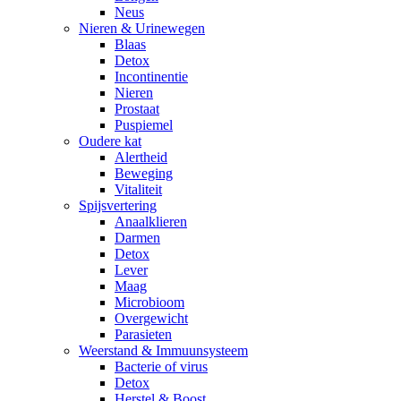
Neus
Nieren & Urinewegen
Blaas
Detox
Incontinentie
Nieren
Prostaat
Puspiemel
Oudere kat
Alertheid
Beweging
Vitaliteit
Spijsvertering
Anaalklieren
Darmen
Detox
Lever
Maag
Microbioom
Overgewicht
Parasieten
Weerstand & Immuunsysteem
Bacterie of virus
Detox
Herstel & Boost