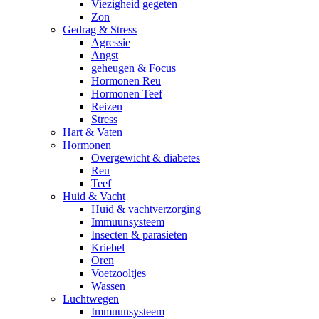
Viezigheid gegeten
Zon
Gedrag & Stress
Agressie
Angst
geheugen & Focus
Hormonen Reu
Hormonen Teef
Reizen
Stress
Hart & Vaten
Hormonen
Overgewicht & diabetes
Reu
Teef
Huid & Vacht
Huid & vachtverzorging
Immuunsysteem
Insecten & parasieten
Kriebel
Oren
Voetzooltjes
Wassen
Luchtwegen
Immuunsysteem