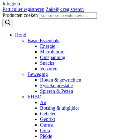
Inloggen
Particulier registreren
Zakelijk registreren
Producten zoeken
Hond
Basic Essentials
Energie
Microbioom
Ontspanning
Snacks
Vetzuren
Beweging
Botten & gewrichten
Fysieke prestatie
Spieren & Pezen
EHBO
Au
Botsing & uitglijder
Gebeten
Geprikt
Onrust
Oren
Plekje