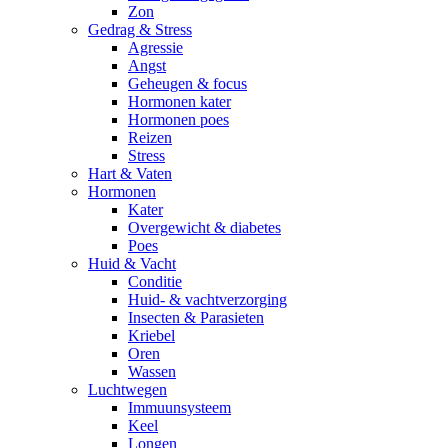
Zon
Gedrag & Stress
Agressie
Angst
Geheugen & focus
Hormonen kater
Hormonen poes
Reizen
Stress
Hart & Vaten
Hormonen
Kater
Overgewicht & diabetes
Poes
Huid & Vacht
Conditie
Huid- & vachtverzorging
Insecten & Parasieten
Kriebel
Oren
Wassen
Luchtwegen
Immuunsysteem
Keel
Longen