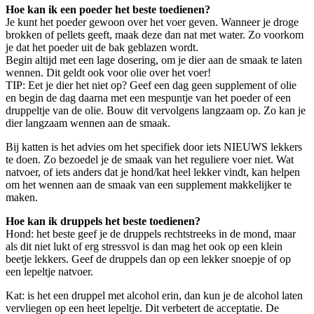
Hoe kan ik een poeder het beste toedienen?
Je kunt het poeder gewoon over het voer geven. Wanneer je droge
brokken of pellets geeft, maak deze dan nat met water. Zo voorkom
je dat het poeder uit de bak geblazen wordt.
Begin altijd met een lage dosering, om je dier aan de smaak te laten
wennen. Dit geldt ook voor olie over het voer!
TIP: Eet je dier het niet op? Geef een dag geen supplement of olie
en begin de dag daarna met een mespuntje van het poeder of een
druppeltje van de olie. Bouw dit vervolgens langzaam op. Zo kan je
dier langzaam wennen aan de smaak.
Bij katten is het advies om het specifiek door iets NIEUWS lekkers
te doen. Zo bezoedel je de smaak van het reguliere voer niet. Wat
natvoer, of iets anders dat je hond/kat heel lekker vindt, kan helpen
om het wennen aan de smaak van een supplement makkelijker te
maken.
Hoe kan ik druppels het beste toedienen?
Hond: het beste geef je de druppels rechtstreeks in de mond, maar
als dit niet lukt of erg stressvol is dan mag het ook op een klein
beetje lekkers. Geef de druppels dan op een lekker snoepje of op
een lepeltje natvoer.
Kat: is het een druppel met alcohol erin, dan kun je de alcohol laten
vervliegen op een heet lepeltje. Dit verbetert de acceptatie. De