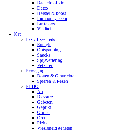
Bacterie of virus
Detox
Herstel & boost
Immuunsysteem
Lusteloos
Vitaliteit
Kat
Basic Essentials
Energie
Ontspanning
Snacks
Spijsvertering
Vetzuren
Beweging
Botten & Gewrichten
Spieren & Pezen
EHBO
Au
Blessure
Gebeten
Geprikt
Onrust
Oren
Plekje
Viezigheid gegeten