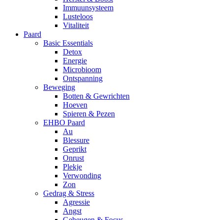
Immuunsysteem
Lusteloos
Vitaliteit
Paard
Basic Essentials
Detox
Energie
Microbioom
Ontspanning
Beweging
Botten & Gewrichten
Hoeven
Spieren & Pezen
EHBO Paard
Au
Blessure
Geprikt
Onrust
Plekje
Verwonding
Zon
Gedrag & Stress
Agressie
Angst
Geheugen & Focus