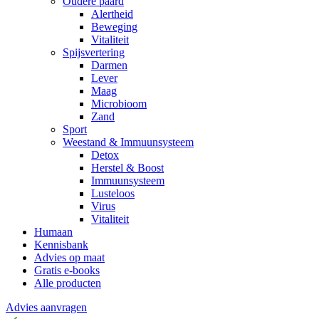
Oudere paard
Alertheid
Beweging
Vitaliteit
Spijsvertering
Darmen
Lever
Maag
Microbioom
Zand
Sport
Weestand & Immuunsysteem
Detox
Herstel & Boost
Immuunsysteem
Lusteloos
Virus
Vitaliteit
Humaan
Kennisbank
Advies op maat
Gratis e-books
Alle producten
Advies aanvragen