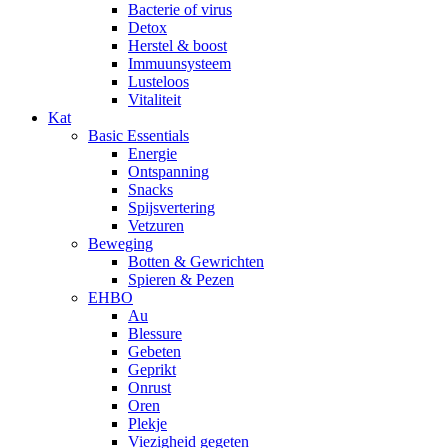
Bacterie of virus
Detox
Herstel & boost
Immuunsysteem
Lusteloos
Vitaliteit
Kat
Basic Essentials
Energie
Ontspanning
Snacks
Spijsvertering
Vetzuren
Beweging
Botten & Gewrichten
Spieren & Pezen
EHBO
Au
Blessure
Gebeten
Geprikt
Onrust
Oren
Plekje
Viezigheid gegeten