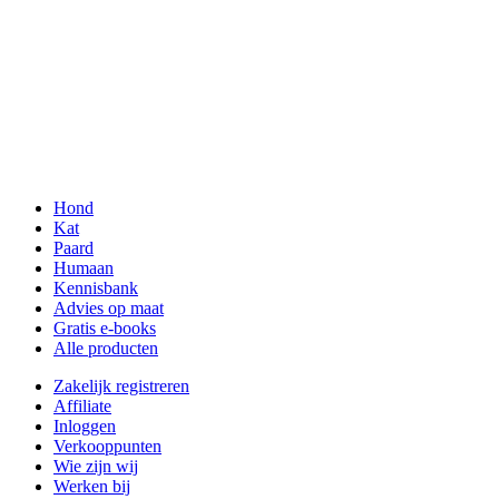
Hond
Kat
Paard
Humaan
Kennisbank
Advies op maat
Gratis e-books
Alle producten
Zakelijk registreren
Affiliate
Inloggen
Verkooppunten
Wie zijn wij
Werken bij