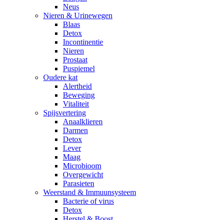
Neus
Nieren & Urinewegen
Blaas
Detox
Incontinentie
Nieren
Prostaat
Puspiemel
Oudere kat
Alertheid
Beweging
Vitaliteit
Spijsvertering
Anaalklieren
Darmen
Detox
Lever
Maag
Microbioom
Overgewicht
Parasieten
Weerstand & Immuunsysteem
Bacterie of virus
Detox
Herstel & Boost