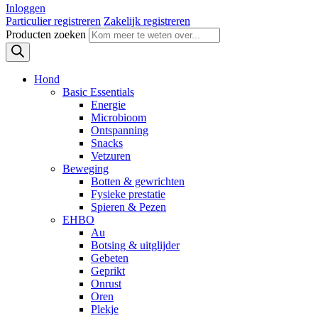
Inloggen
Particulier registreren
Zakelijk registreren
Producten zoeken
Hond
Basic Essentials
Energie
Microbioom
Ontspanning
Snacks
Vetzuren
Beweging
Botten & gewrichten
Fysieke prestatie
Spieren & Pezen
EHBO
Au
Botsing & uitglijder
Gebeten
Geprikt
Onrust
Oren
Plekje