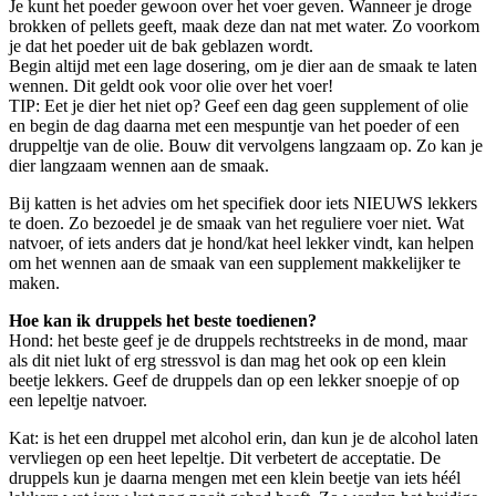
Je kunt het poeder gewoon over het voer geven. Wanneer je droge
brokken of pellets geeft, maak deze dan nat met water. Zo voorkom
je dat het poeder uit de bak geblazen wordt.
Begin altijd met een lage dosering, om je dier aan de smaak te laten
wennen. Dit geldt ook voor olie over het voer!
TIP: Eet je dier het niet op? Geef een dag geen supplement of olie
en begin de dag daarna met een mespuntje van het poeder of een
druppeltje van de olie. Bouw dit vervolgens langzaam op. Zo kan je
dier langzaam wennen aan de smaak.
Bij katten is het advies om het specifiek door iets NIEUWS lekkers
te doen. Zo bezoedel je de smaak van het reguliere voer niet. Wat
natvoer, of iets anders dat je hond/kat heel lekker vindt, kan helpen
om het wennen aan de smaak van een supplement makkelijker te
maken.
Hoe kan ik druppels het beste toedienen?
Hond: het beste geef je de druppels rechtstreeks in de mond, maar
als dit niet lukt of erg stressvol is dan mag het ook op een klein
beetje lekkers. Geef de druppels dan op een lekker snoepje of op
een lepeltje natvoer.
Kat: is het een druppel met alcohol erin, dan kun je de alcohol laten
vervliegen op een heet lepeltje. Dit verbetert de acceptatie. De
druppels kun je daarna mengen met een klein beetje van iets héél