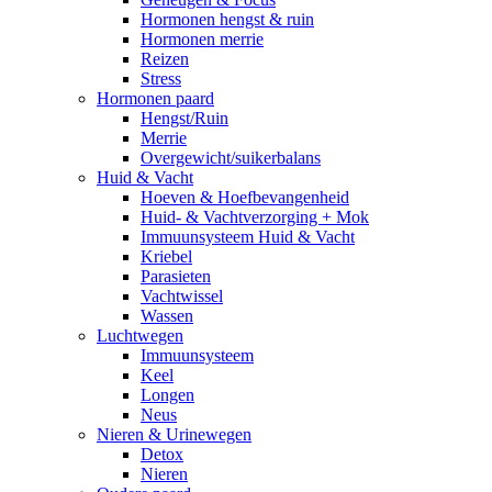
Hormonen hengst & ruin
Hormonen merrie
Reizen
Stress
Hormonen paard
Hengst/Ruin
Merrie
Overgewicht/suikerbalans
Huid & Vacht
Hoeven & Hoefbevangenheid
Huid- & Vachtverzorging + Mok
Immuunsysteem Huid & Vacht
Kriebel
Parasieten
Vachtwissel
Wassen
Luchtwegen
Immuunsysteem
Keel
Longen
Neus
Nieren & Urinewegen
Detox
Nieren