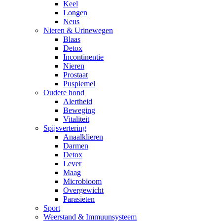
Keel
Longen
Neus
Nieren & Urinewegen
Blaas
Detox
Incontinentie
Nieren
Prostaat
Puspiemel
Oudere hond
Alertheid
Beweging
Vitaliteit
Spijsvertering
Anaalklieren
Darmen
Detox
Lever
Maag
Microbioom
Overgewicht
Parasieten
Sport
Weerstand & Immuunsysteem