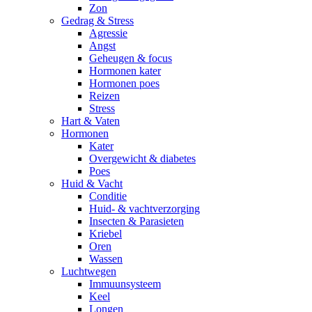
Zon
Gedrag & Stress
Agressie
Angst
Geheugen & focus
Hormonen kater
Hormonen poes
Reizen
Stress
Hart & Vaten
Hormonen
Kater
Overgewicht & diabetes
Poes
Huid & Vacht
Conditie
Huid- & vachtverzorging
Insecten & Parasieten
Kriebel
Oren
Wassen
Luchtwegen
Immuunsysteem
Keel
Longen