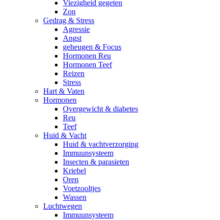
Viezigheid gegeten
Zon
Gedrag & Stress
Agressie
Angst
geheugen & Focus
Hormonen Reu
Hormonen Teef
Reizen
Stress
Hart & Vaten
Hormonen
Overgewicht & diabetes
Reu
Teef
Huid & Vacht
Huid & vachtverzorging
Immuunsysteem
Insecten & parasieten
Kriebel
Oren
Voetzooltjes
Wassen
Luchtwegen
Immuunsysteem