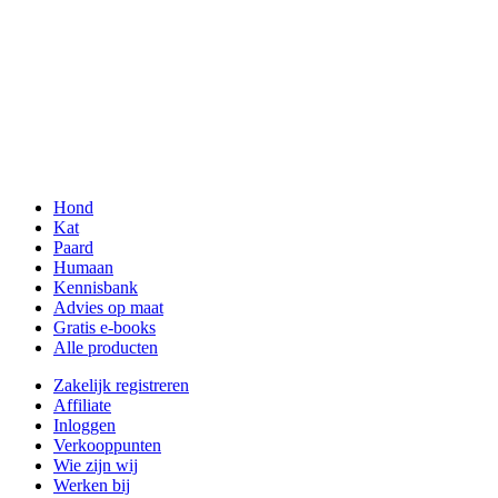
Hond
Kat
Paard
Humaan
Kennisbank
Advies op maat
Gratis e-books
Alle producten
Zakelijk registreren
Affiliate
Inloggen
Verkooppunten
Wie zijn wij
Werken bij