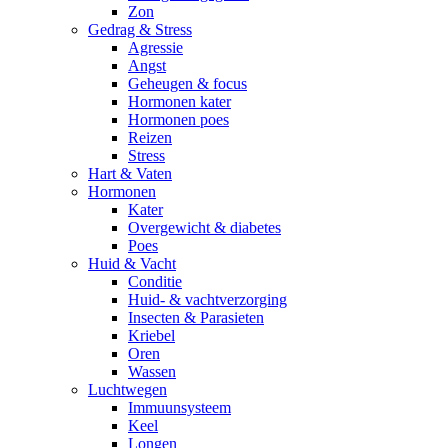
Zon
Gedrag & Stress
Agressie
Angst
Geheugen & focus
Hormonen kater
Hormonen poes
Reizen
Stress
Hart & Vaten
Hormonen
Kater
Overgewicht & diabetes
Poes
Huid & Vacht
Conditie
Huid- & vachtverzorging
Insecten & Parasieten
Kriebel
Oren
Wassen
Luchtwegen
Immuunsysteem
Keel
Longen