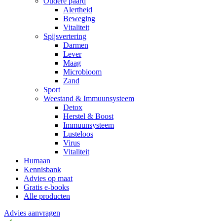
Oudere paard
Alertheid
Beweging
Vitaliteit
Spijsvertering
Darmen
Lever
Maag
Microbioom
Zand
Sport
Weestand & Immuunsysteem
Detox
Herstel & Boost
Immuunsysteem
Lusteloos
Virus
Vitaliteit
Humaan
Kennisbank
Advies op maat
Gratis e-books
Alle producten
Advies aanvragen