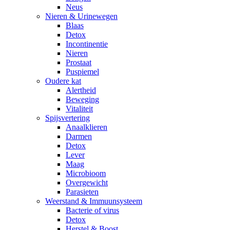
Neus
Nieren & Urinewegen
Blaas
Detox
Incontinentie
Nieren
Prostaat
Puspiemel
Oudere kat
Alertheid
Beweging
Vitaliteit
Spijsvertering
Anaalklieren
Darmen
Detox
Lever
Maag
Microbioom
Overgewicht
Parasieten
Weerstand & Immuunsysteem
Bacterie of virus
Detox
Herstel & Boost