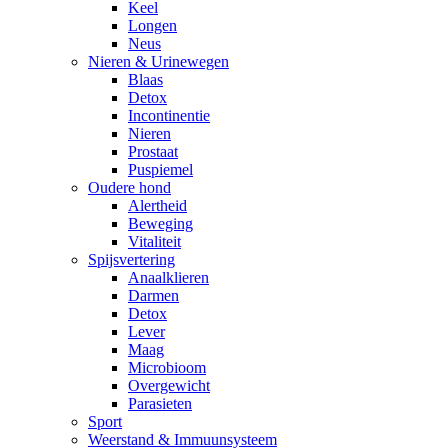
Keel
Longen
Neus
Nieren & Urinewegen
Blaas
Detox
Incontinentie
Nieren
Prostaat
Puspiemel
Oudere hond
Alertheid
Beweging
Vitaliteit
Spijsvertering
Anaalklieren
Darmen
Detox
Lever
Maag
Microbioom
Overgewicht
Parasieten
Sport
Weerstand & Immuunsysteem