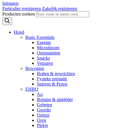
Inloggen
Particulier registreren
Zakelijk registreren
Producten zoeken
Hond
Basic Essentials
Energie
Microbioom
Ontspanning
Snacks
Vetzuren
Beweging
Botten & gewrichten
Fysieke prestatie
Spieren & Pezen
EHBO
Au
Botsing & uitglijder
Gebeten
Geprikt
Onrust
Oren
Plekje