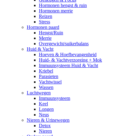
Hormonen hengst & ruin
Hormonen merrie
Reizen
Stress
Hormonen paard
Hengst/Ruin
Merrie
Overgewicht/suikerbalans
Huid & Vacht
Hoeven & Hoefbevangenheid
Huid- & Vachtverzorging + Mok
Immuunsysteem Huid & Vacht
Kriebel
Parasieten
Vachtwissel
Wassen
Luchtwegen
Immuunsysteem
Keel
Longen
Neus
Nieren & Urinewegen
Detox
Nieren