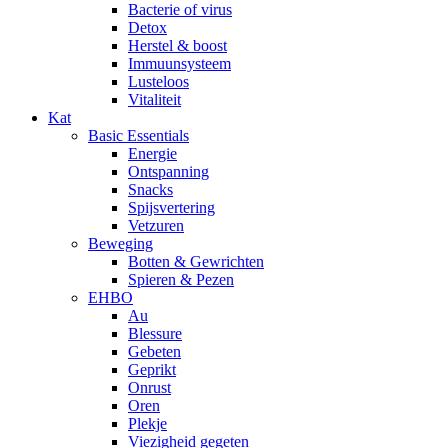
Bacterie of virus
Detox
Herstel & boost
Immuunsysteem
Lusteloos
Vitaliteit
Kat
Basic Essentials
Energie
Ontspanning
Snacks
Spijsvertering
Vetzuren
Beweging
Botten & Gewrichten
Spieren & Pezen
EHBO
Au
Blessure
Gebeten
Geprikt
Onrust
Oren
Plekje
Viezigheid gegeten