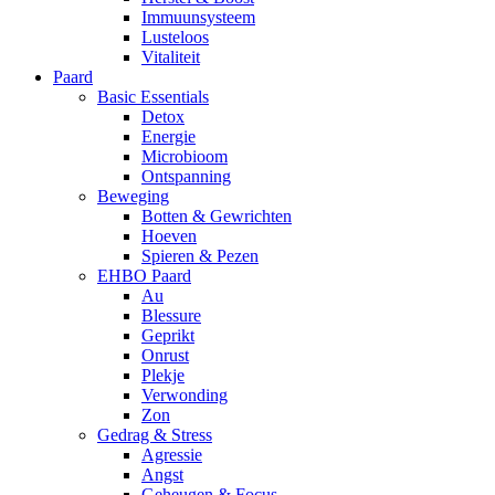
Immuunsysteem
Lusteloos
Vitaliteit
Paard
Basic Essentials
Detox
Energie
Microbioom
Ontspanning
Beweging
Botten & Gewrichten
Hoeven
Spieren & Pezen
EHBO Paard
Au
Blessure
Geprikt
Onrust
Plekje
Verwonding
Zon
Gedrag & Stress
Agressie
Angst
Geheugen & Focus