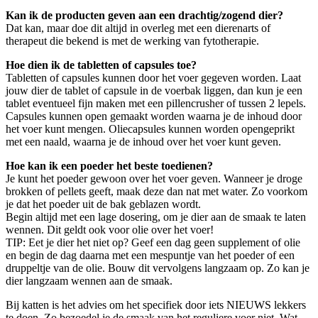
Kan ik de producten geven aan een drachtig/zogend dier?
Dat kan, maar doe dit altijd in overleg met een dierenarts of
therapeut die bekend is met de werking van fytotherapie.
Hoe dien ik de tabletten of capsules toe?
Tabletten of capsules kunnen door het voer gegeven worden. Laat
jouw dier de tablet of capsule in de voerbak liggen, dan kun je een
tablet eventueel fijn maken met een pillencrusher of tussen 2 lepels.
Capsules kunnen open gemaakt worden waarna je de inhoud door
het voer kunt mengen. Oliecapsules kunnen worden opengeprikt
met een naald, waarna je de inhoud over het voer kunt geven.
Hoe kan ik een poeder het beste toedienen?
Je kunt het poeder gewoon over het voer geven. Wanneer je droge
brokken of pellets geeft, maak deze dan nat met water. Zo voorkom
je dat het poeder uit de bak geblazen wordt.
Begin altijd met een lage dosering, om je dier aan de smaak te laten
wennen. Dit geldt ook voor olie over het voer!
TIP: Eet je dier het niet op? Geef een dag geen supplement of olie
en begin de dag daarna met een mespuntje van het poeder of een
druppeltje van de olie. Bouw dit vervolgens langzaam op. Zo kan je
dier langzaam wennen aan de smaak.
Bij katten is het advies om het specifiek door iets NIEUWS lekkers
te doen. Zo bezoedel je de smaak van het reguliere voer niet. Wat