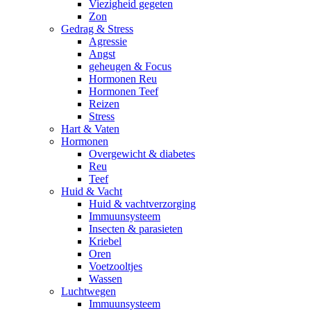
Viezigheid gegeten
Zon
Gedrag & Stress
Agressie
Angst
geheugen & Focus
Hormonen Reu
Hormonen Teef
Reizen
Stress
Hart & Vaten
Hormonen
Overgewicht & diabetes
Reu
Teef
Huid & Vacht
Huid & vachtverzorging
Immuunsysteem
Insecten & parasieten
Kriebel
Oren
Voetzooltjes
Wassen
Luchtwegen
Immuunsysteem