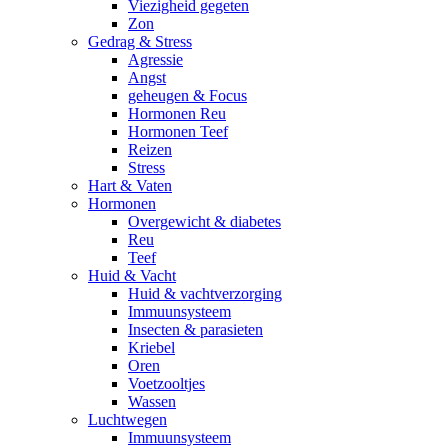
Viezigheid gegeten
Zon
Gedrag & Stress
Agressie
Angst
geheugen & Focus
Hormonen Reu
Hormonen Teef
Reizen
Stress
Hart & Vaten
Hormonen
Overgewicht & diabetes
Reu
Teef
Huid & Vacht
Huid & vachtverzorging
Immuunsysteem
Insecten & parasieten
Kriebel
Oren
Voetzooltjes
Wassen
Luchtwegen
Immuunsysteem