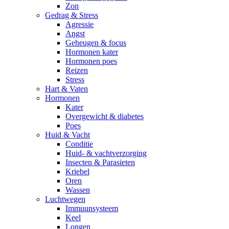
Zon
Gedrag & Stress
Agressie
Angst
Geheugen & focus
Hormonen kater
Hormonen poes
Reizen
Stress
Hart & Vaten
Hormonen
Kater
Overgewicht & diabetes
Poes
Huid & Vacht
Conditie
Huid- & vachtverzorging
Insecten & Parasieten
Kriebel
Oren
Wassen
Luchtwegen
Immuunsysteem
Keel
Longen