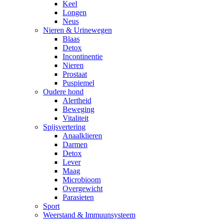
Keel
Longen
Neus
Nieren & Urinewegen
Blaas
Detox
Incontinentie
Nieren
Prostaat
Puspiemel
Oudere hond
Alertheid
Beweging
Vitaliteit
Spijsvertering
Anaalklieren
Darmen
Detox
Lever
Maag
Microbioom
Overgewicht
Parasieten
Sport
Weerstand & Immuunsysteem