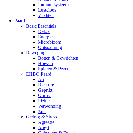
Immuunsysteem
Lusteloos
Vitaliteit
Paard
Basic Essentials
Detox
Energie
Microbioom
Ontspanning
Beweging
Botten & Gewrichten
Hoeven
Spieren & Pezen
EHBO Paard
Au
Blessure
Geprikt
Onrust
Plekje
Verwonding
Zon
Gedrag & Stress
Agressie
Angst
Geheugen & Focus