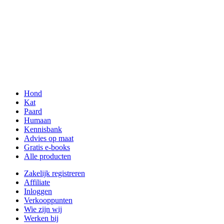
Hond
Kat
Paard
Humaan
Kennisbank
Advies op maat
Gratis e-books
Alle producten
Zakelijk registreren
Affiliate
Inloggen
Verkooppunten
Wie zijn wij
Werken bij