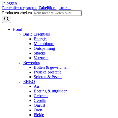
Inloggen
Particulier registreren
Zakelijk registreren
Producten zoeken
Hond
Basic Essentials
Energie
Microbioom
Ontspanning
Snacks
Vetzuren
Beweging
Botten & gewrichten
Fysieke prestatie
Spieren & Pezen
EHBO
Au
Botsing & uitglijder
Gebeten
Geprikt
Onrust
Oren
Plekje