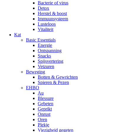
Bacterie of virus
Detox
Herstel & boost
Immuunsysteem
Lusteloos
Vitaliteit
Kat
Basic Essentials
Energie
Ontspanning
Snacks
Spijsvertering
Vetzuren
Beweging
Botten & Gewrichten
Spieren & Pezen
EHBO
Au
Blessure
Gebeten
Geprikt
Onrust
Oren
Plekje
Viezigheid gegeten