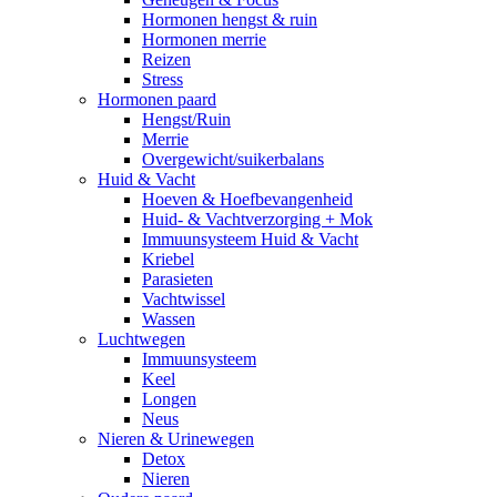
Hormonen hengst & ruin
Hormonen merrie
Reizen
Stress
Hormonen paard
Hengst/Ruin
Merrie
Overgewicht/suikerbalans
Huid & Vacht
Hoeven & Hoefbevangenheid
Huid- & Vachtverzorging + Mok
Immuunsysteem Huid & Vacht
Kriebel
Parasieten
Vachtwissel
Wassen
Luchtwegen
Immuunsysteem
Keel
Longen
Neus
Nieren & Urinewegen
Detox
Nieren