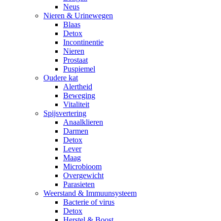
Neus
Nieren & Urinewegen
Blaas
Detox
Incontinentie
Nieren
Prostaat
Puspiemel
Oudere kat
Alertheid
Beweging
Vitaliteit
Spijsvertering
Anaalklieren
Darmen
Detox
Lever
Maag
Microbioom
Overgewicht
Parasieten
Weerstand & Immuunsysteem
Bacterie of virus
Detox
Herstel & Boost