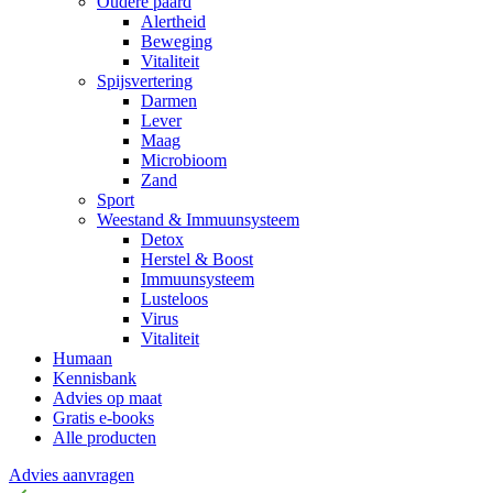
Oudere paard
Alertheid
Beweging
Vitaliteit
Spijsvertering
Darmen
Lever
Maag
Microbioom
Zand
Sport
Weestand & Immuunsysteem
Detox
Herstel & Boost
Immuunsysteem
Lusteloos
Virus
Vitaliteit
Humaan
Kennisbank
Advies op maat
Gratis e-books
Alle producten
Advies aanvragen