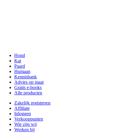
Hond
Kat
Paard
Humaan
Kennisbank
Advies op maat
Gratis e-books
Alle producten
Zakelijk registreren
Affiliate
Inloggen
Verkooppunten
Wie zijn wij
Werken bij