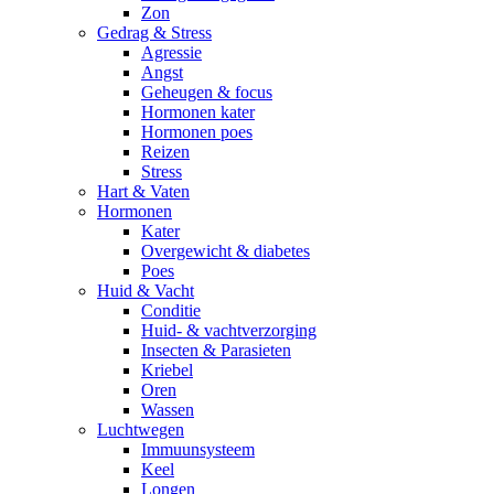
Zon
Gedrag & Stress
Agressie
Angst
Geheugen & focus
Hormonen kater
Hormonen poes
Reizen
Stress
Hart & Vaten
Hormonen
Kater
Overgewicht & diabetes
Poes
Huid & Vacht
Conditie
Huid- & vachtverzorging
Insecten & Parasieten
Kriebel
Oren
Wassen
Luchtwegen
Immuunsysteem
Keel
Longen