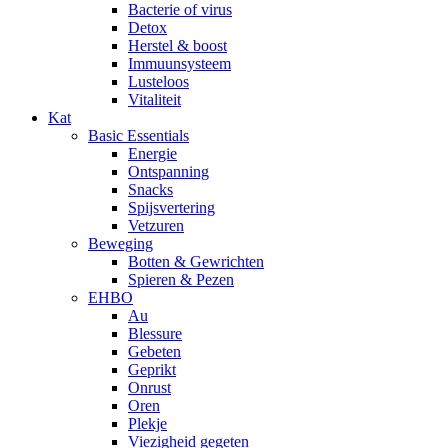
Bacterie of virus
Detox
Herstel & boost
Immuunsysteem
Lusteloos
Vitaliteit
Kat
Basic Essentials
Energie
Ontspanning
Snacks
Spijsvertering
Vetzuren
Beweging
Botten & Gewrichten
Spieren & Pezen
EHBO
Au
Blessure
Gebeten
Geprikt
Onrust
Oren
Plekje
Viezigheid gegeten