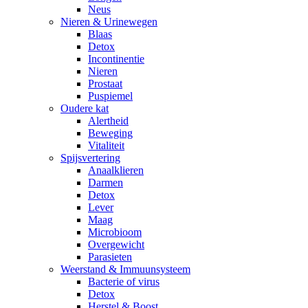
Neus
Nieren & Urinewegen
Blaas
Detox
Incontinentie
Nieren
Prostaat
Puspiemel
Oudere kat
Alertheid
Beweging
Vitaliteit
Spijsvertering
Anaalklieren
Darmen
Detox
Lever
Maag
Microbioom
Overgewicht
Parasieten
Weerstand & Immuunsysteem
Bacterie of virus
Detox
Herstel & Boost