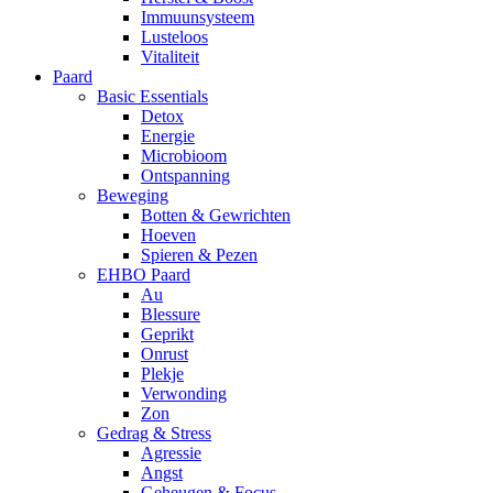
Immuunsysteem
Lusteloos
Vitaliteit
Paard
Basic Essentials
Detox
Energie
Microbioom
Ontspanning
Beweging
Botten & Gewrichten
Hoeven
Spieren & Pezen
EHBO Paard
Au
Blessure
Geprikt
Onrust
Plekje
Verwonding
Zon
Gedrag & Stress
Agressie
Angst
Geheugen & Focus