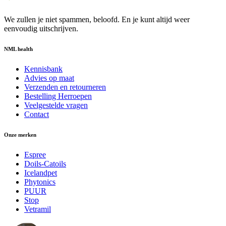
We zullen je niet spammen, beloofd. En je kunt altijd weer
eenvoudig uitschrijven.
NML health
Kennisbank
Advies op maat
Verzenden en retourneren
Bestelling Herroepen
Veelgestelde vragen
Contact
Onze merken
Espree
Doils-Catoils
Icelandpet
Phytonics
PUUR
Stop
Vetramil