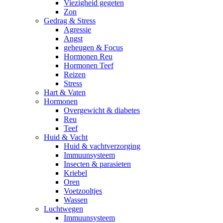
Viezigheid gegeten
Zon
Gedrag & Stress
Agressie
Angst
geheugen & Focus
Hormonen Reu
Hormonen Teef
Reizen
Stress
Hart & Vaten
Hormonen
Overgewicht & diabetes
Reu
Teef
Huid & Vacht
Huid & vachtverzorging
Immuunsysteem
Insecten & parasieten
Kriebel
Oren
Voetzooltjes
Wassen
Luchtwegen
Immuunsysteem