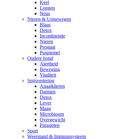
Keel
Longen
Neus
Nieren & Urinewegen
Blaas
Detox
Incontinentie
Nieren
Prostaat
Puspiemel
Oudere hond
Alertheid
Beweging
Vitaliteit
Spijsvertering
Anaalklieren
Darmen
Detox
Lever
Maag
Microbioom
Overgewicht
Parasieten
Sport
Weerstand & Immuunsysteem