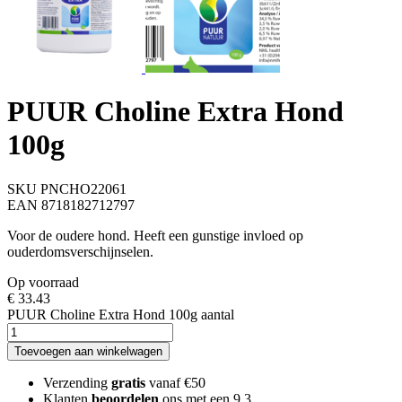
PUUR Choline Extra Hond
100g
SKU PNCHO22061
EAN 8718182712797
Voor de oudere hond. Heeft een gunstige invloed op
ouderdomsverschijnselen.
Op voorraad
€
33.43
PUUR Choline Extra Hond 100g aantal
Toevoegen aan winkelwagen
Verzending
gratis
vanaf €50
Klanten
beoordelen
ons met een 9,3