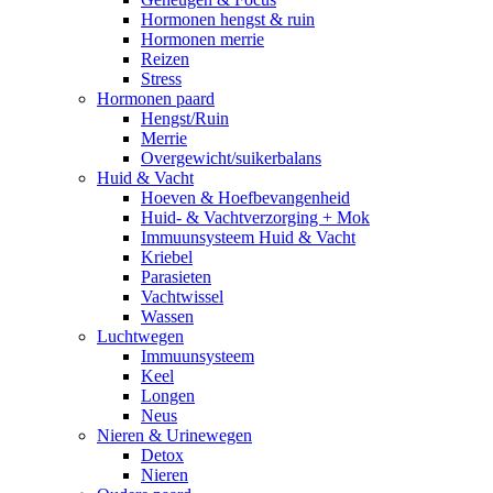
Hormonen hengst & ruin
Hormonen merrie
Reizen
Stress
Hormonen paard
Hengst/Ruin
Merrie
Overgewicht/suikerbalans
Huid & Vacht
Hoeven & Hoefbevangenheid
Huid- & Vachtverzorging + Mok
Immuunsysteem Huid & Vacht
Kriebel
Parasieten
Vachtwissel
Wassen
Luchtwegen
Immuunsysteem
Keel
Longen
Neus
Nieren & Urinewegen
Detox
Nieren