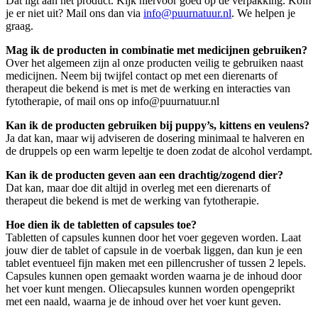
Dat ligt aan het product. Kijk hiervoor goed op de verpakking. Kom
je er niet uit? Mail ons dan via
info@puurnatuur.nl
. We helpen je
graag.
Mag ik de producten in combinatie met medicijnen gebruiken?
Over het algemeen zijn al onze producten veilig te gebruiken naast
medicijnen. Neem bij twijfel contact op met een dierenarts of
therapeut die bekend is met is met de werking en interacties van
fytotherapie, of mail ons op info@puurnatuur.nl
Kan ik de producten gebruiken bij puppy’s, kittens en veulens?
Ja dat kan, maar wij adviseren de dosering minimaal te halveren en
de druppels op een warm lepeltje te doen zodat de alcohol verdampt.
Kan ik de producten geven aan een drachtig/zogend dier?
Dat kan, maar doe dit altijd in overleg met een dierenarts of
therapeut die bekend is met de werking van fytotherapie.
Hoe dien ik de tabletten of capsules toe?
Tabletten of capsules kunnen door het voer gegeven worden. Laat
jouw dier de tablet of capsule in de voerbak liggen, dan kun je een
tablet eventueel fijn maken met een pillencrusher of tussen 2 lepels.
Capsules kunnen open gemaakt worden waarna je de inhoud door
het voer kunt mengen. Oliecapsules kunnen worden opengeprikt
met een naald, waarna je de inhoud over het voer kunt geven.