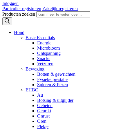
Inloggen
Particulier registreren
Zakelijk registreren
Producten zoeken
Hond
Basic Essentials
Energie
Microbioom
Ontspanning
Snacks
Vetzuren
Beweging
Botten & gewrichten
Fysieke prestatie
Spieren & Pezen
EHBO
Au
Botsing & uitglijder
Gebeten
Geprikt
Onrust
Oren
Plekje