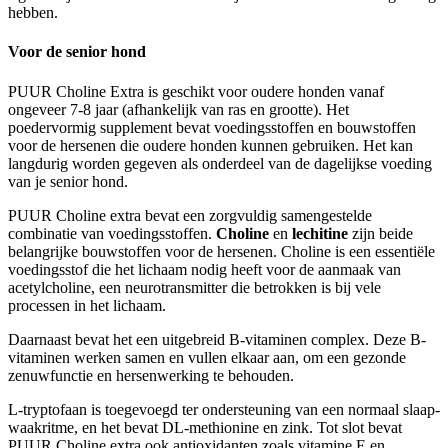
hebben.
Voor de senior hond
PUUR Choline Extra is geschikt voor oudere honden vanaf
ongeveer 7-8 jaar (afhankelijk van ras en grootte). Het
poedervormig supplement bevat voedingsstoffen en bouwstoffen
voor de hersenen die oudere honden kunnen gebruiken. Het kan
langdurig worden gegeven als onderdeel van de dagelijkse voeding
van je senior hond.
PUUR Choline extra bevat een zorgvuldig samengestelde
combinatie van voedingsstoffen.
Choline
en
lechitine
zijn beide
belangrijke bouwstoffen voor de hersenen. Choline is een essentiële
voedingsstof die het lichaam nodig heeft voor de aanmaak van
acetylcholine, een neurotransmitter die betrokken is bij vele
processen in het lichaam.
Daarnaast bevat het een uitgebreid B-vitaminen complex. Deze B-
vitaminen werken samen en vullen elkaar aan, om een gezonde
zenuwfunctie en hersenwerking te behouden.
L-tryptofaan is toegevoegd ter ondersteuning van een normaal slaap-
waakritme, en het bevat DL-methionine en zink. Tot slot bevat
PUUR Choline extra ook antioxidanten zoals vitamine E en