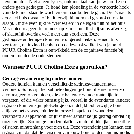
lieve honden. Niet alleen fysiek, ook mentaal kan jouw hond zich
anders gaan gedragen. Je hond kan plotseling in de verkeerde hoek
van de kamer staan te wachten om naar buiten te gaan. Die ’s nachts
door het huis dwaalt of blaft terwijl hij normaal gesproken rustig
slaapt. Of die even lijkt te ‘verdwalen’ in de eigen tuin of het huis.
Misschien reageert hij minder op zijn naam, lijkt hij soms afwezig,
of slaapt hij overdag veel meer dan voorheen. Deze
gedragsveranderingen kunnen je ongerust maken, je nachtrust
verstoren, en invloed hebben op de levenskwaliteit van je hond.
PUUR Choline Extra is ontwikkeld om de cognitieve functie bij
oudere honden te ondersteunen.
Wanneer PUUR Choline Extra gebruiken?
Gedragsverandering bij oudere honden
Oudere honden kunnen verschillende gedragsveranderingen
vertonen. Soms zijn het subtiele dingen: je hond die niet meer zo
alert reageert op geluiden, die de bekende wandelroute lijkt te
vergeten, of die vaker onrustig lijkt, vooral in de avonduren. Andere
signalen kunnen zijn: plotselinge onzindelijkheid terwijl je hond
altijd zo netjes was, minder interesse in spelen of wandelen,
veranderd slaappatroon, of juist meer aanhankelijk gedrag omdat hij
onzeker lijkt. Sommige honden blaffen zonder duidelijke aanleiding
of staren minutenlang voor zich uit. Deze veranderingen kunnen een
signaal zijn dat dat de hersenen van jouw hond ondersteuning nodig