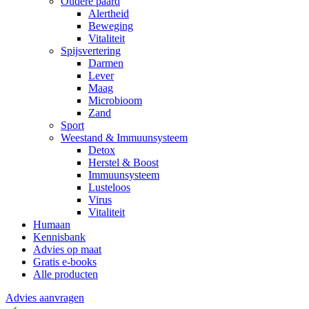
Oudere paard
Alertheid
Beweging
Vitaliteit
Spijsvertering
Darmen
Lever
Maag
Microbioom
Zand
Sport
Weestand & Immuunsysteem
Detox
Herstel & Boost
Immuunsysteem
Lusteloos
Virus
Vitaliteit
Humaan
Kennisbank
Advies op maat
Gratis e-books
Alle producten
Advies aanvragen