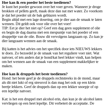
Hoe kan ik een poeder het beste toedienen?
Je kunt het poeder gewoon over het voer geven. Wanneer je droge
brokken of pellets geeft, maak deze dan nat met water. Zo voorkom
je dat het poeder uit de bak geblazen wordt.
Begin altijd met een lage dosering, om je dier aan de smaak te laten
wennen. Dit geldt ook voor olie over het voer!
TIP: Eet je dier het niet op? Geef een dag geen supplement of olie
en begin de dag daarna met een mespuntje van het poeder of een
druppeltje van de olie. Bouw dit vervolgens langzaam op. Zo kan je
dier langzaam wennen aan de smaak.
Bij katten is het advies om het specifiek door iets NIEUWS lekkers
te doen. Zo bezoedel je de smaak van het reguliere voer niet. Wat
natvoer, of iets anders dat je hond/kat heel lekker vindt, kan helpen
om het wennen aan de smaak van een supplement makkelijker te
maken.
Hoe kan ik druppels het beste toedienen?
Hond: het beste geef je de druppels rechtstreeks in de mond, maar
als dit niet lukt of erg stressvol is dan mag het ook op een klein
beetje lekkers. Geef de druppels dan op een lekker snoepje of op
een lepeltje natvoer.
Kat: is het een druppel met alcohol erin, dan kun je de alcohol laten
vervliegen op een heet lepeltje. Dit verbetert de acceptatie. De