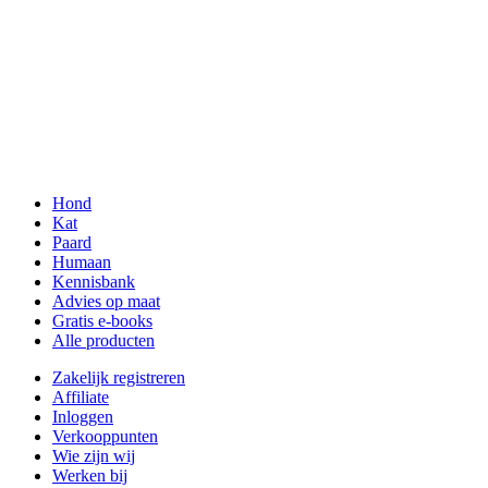
Hond
Kat
Paard
Humaan
Kennisbank
Advies op maat
Gratis e-books
Alle producten
Zakelijk registreren
Affiliate
Inloggen
Verkooppunten
Wie zijn wij
Werken bij