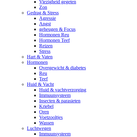
Viezigheid gegeten
Zon
Gedrag & Stress
Agressie
Angst
geheugen & Focus
Hormonen Reu
Hormonen Teef
Reizen
Stress
Hart & Vaten
Hormonen
Overgewicht & diabetes
Reu
Teef
Huid & Vacht
Huid & vachtverzorging
Immuunsysteem
Insecten & parasieten
Kriebel
Oren
Voetzooltjes
Wassen
Luchtwegen
Immuunsysteem