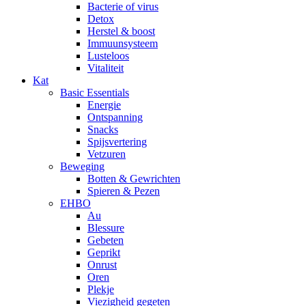
Bacterie of virus
Detox
Herstel & boost
Immuunsysteem
Lusteloos
Vitaliteit
Kat
Basic Essentials
Energie
Ontspanning
Snacks
Spijsvertering
Vetzuren
Beweging
Botten & Gewrichten
Spieren & Pezen
EHBO
Au
Blessure
Gebeten
Geprikt
Onrust
Oren
Plekje
Viezigheid gegeten