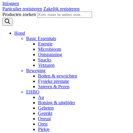
Inloggen
Particulier registreren
Zakelijk registreren
Producten zoeken
Hond
Basic Essentials
Energie
Microbioom
Ontspanning
Snacks
Vetzuren
Beweging
Botten & gewrichten
Fysieke prestatie
Spieren & Pezen
EHBO
Au
Botsing & uitglijder
Gebeten
Geprikt
Onrust
Oren
Plekje