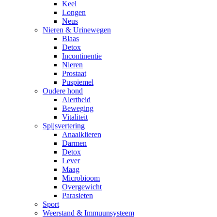
Keel
Longen
Neus
Nieren & Urinewegen
Blaas
Detox
Incontinentie
Nieren
Prostaat
Puspiemel
Oudere hond
Alertheid
Beweging
Vitaliteit
Spijsvertering
Anaalklieren
Darmen
Detox
Lever
Maag
Microbioom
Overgewicht
Parasieten
Sport
Weerstand & Immuunsysteem