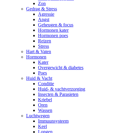
Zon
Gedrag & Stress
Agressie
Angst
Geheugen & focus
Hormonen kater
Hormonen poes
Reizen
Stress
Hart & Vaten
Hormonen
Kater
Overgewicht & diabetes
Poes
Huid & Vacht
Conditie
Huid- & vachtverzorging
Insecten & Parasieten
Kriebel
Oren
Wassen
Luchtwegen
Immuunsysteem
Keel
Longen