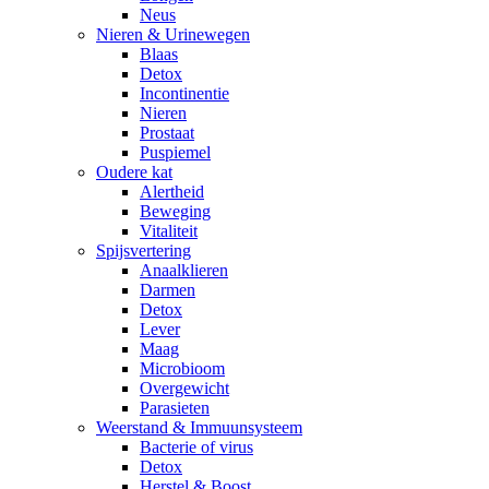
Neus
Nieren & Urinewegen
Blaas
Detox
Incontinentie
Nieren
Prostaat
Puspiemel
Oudere kat
Alertheid
Beweging
Vitaliteit
Spijsvertering
Anaalklieren
Darmen
Detox
Lever
Maag
Microbioom
Overgewicht
Parasieten
Weerstand & Immuunsysteem
Bacterie of virus
Detox
Herstel & Boost