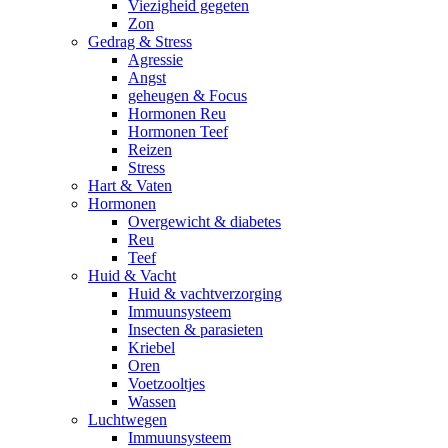
Viezigheid gegeten
Zon
Gedrag & Stress
Agressie
Angst
geheugen & Focus
Hormonen Reu
Hormonen Teef
Reizen
Stress
Hart & Vaten
Hormonen
Overgewicht & diabetes
Reu
Teef
Huid & Vacht
Huid & vachtverzorging
Immuunsysteem
Insecten & parasieten
Kriebel
Oren
Voetzooltjes
Wassen
Luchtwegen
Immuunsysteem