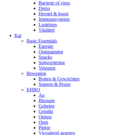
Bacterie of virus
Detox
Herstel & boost
Immuunsysteem
Lusteloos
Vitaliteit
Kat
Basic Essentials
Energie
Ontspanning
Snacks
Spijsvertering
Vetzuren
Beweging
Botten & Gewrichten
Spieren & Pezen
EHBO
Au
Blessure
Gebeten
Geprikt
Onrust
Oren
Plekje
Viezigheid gegeten