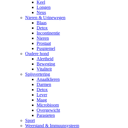
Keel
Longen
Neus
Nieren & Urinewegen
Blaas
Detox
Incontinentie
Nieren
Prostaat
Puspiemel
Oudere hond
Alertheid
Beweging
Vitaliteit
Spijsvertering
Anaalklieren
Darmen
Detox
Lever
Maag
Microbioom
Overgewicht
Parasieten
Sport
Weerstand & Immuunsysteem