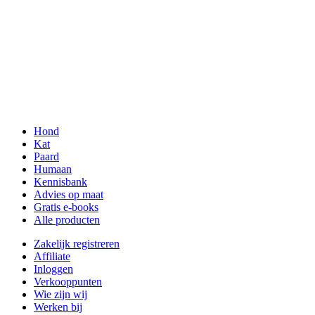
Hond
Kat
Paard
Humaan
Kennisbank
Advies op maat
Gratis e-books
Alle producten
Zakelijk registreren
Affiliate
Inloggen
Verkooppunten
Wie zijn wij
Werken bij