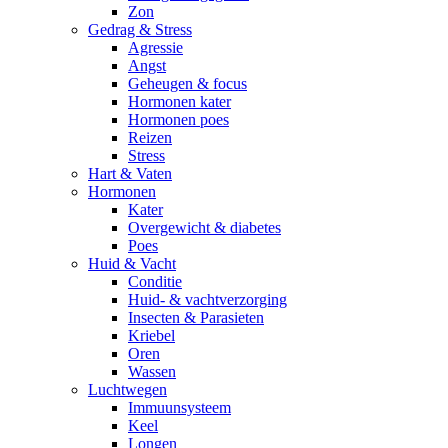
Zon
Gedrag & Stress
Agressie
Angst
Geheugen & focus
Hormonen kater
Hormonen poes
Reizen
Stress
Hart & Vaten
Hormonen
Kater
Overgewicht & diabetes
Poes
Huid & Vacht
Conditie
Huid- & vachtverzorging
Insecten & Parasieten
Kriebel
Oren
Wassen
Luchtwegen
Immuunsysteem
Keel
Longen