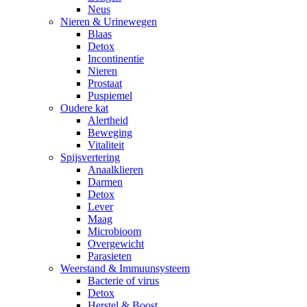
Neus
Nieren & Urinewegen
Blaas
Detox
Incontinentie
Nieren
Prostaat
Puspiemel
Oudere kat
Alertheid
Beweging
Vitaliteit
Spijsvertering
Anaalklieren
Darmen
Detox
Lever
Maag
Microbioom
Overgewicht
Parasieten
Weerstand & Immuunsysteem
Bacterie of virus
Detox
Herstel & Boost