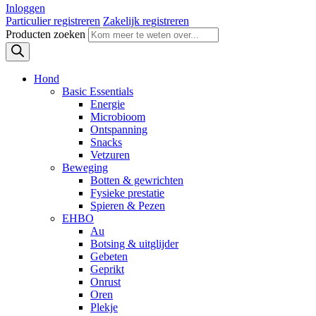
Inloggen
Particulier registreren
Zakelijk registreren
Producten zoeken
Hond
Basic Essentials
Energie
Microbioom
Ontspanning
Snacks
Vetzuren
Beweging
Botten & gewrichten
Fysieke prestatie
Spieren & Pezen
EHBO
Au
Botsing & uitglijder
Gebeten
Geprikt
Onrust
Oren
Plekje