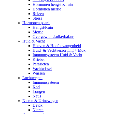
Hormonen hengst & ruin
Hormonen merrie
Reizen
Stress
Hormonen paard
Hengst/Ruin
Merrie
Overgewicht/suikerbalans
Huid & Vacht
Hoeven & Hoefbevangenheid
Huid- & Vachtverzorging + Mok
Immuunsysteem Huid & Vacht
Kriebel
Parasieten
Vachtwissel
Wassen
Luchtwegen
Immuunsysteem
Keel
Longen
Neus
Nieren & Urinewegen
Detox
Nieren