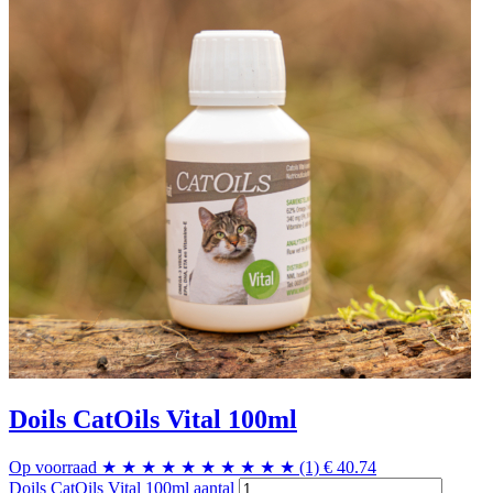
Doils CatOils Vital 100ml
Op voorraad
★
★
★
★
★
★
★
★
★
★
(1)
€
40.74
Doils CatOils Vital 100ml aantal