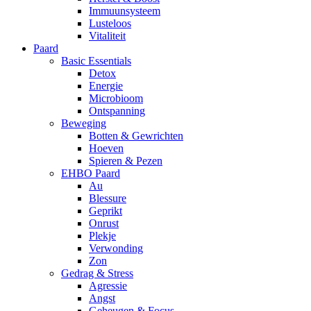
Immuunsysteem
Lusteloos
Vitaliteit
Paard
Basic Essentials
Detox
Energie
Microbioom
Ontspanning
Beweging
Botten & Gewrichten
Hoeven
Spieren & Pezen
EHBO Paard
Au
Blessure
Geprikt
Onrust
Plekje
Verwonding
Zon
Gedrag & Stress
Agressie
Angst
Geheugen & Focus