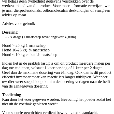
wij helaas geen (volledige) gegevens verstrekken over de
werkzaamheid van dit product. Voor meer informatie verwijzen we
je naar dierprofessionals, orthomoleculair deskundigen of vraag een
advies op maat.
Advies voor gebruik
Dosering
1 – 2 x daags (1 maatschep bevat ongeveer 4 gram)
Hond > 25 kg 1 maatschep
Hond 10-25 kg ¾ maatschep
Hond < 10 kg en kat ½ maatschep
Indien het in de praktijk lastig is om dit product meerdere malen per
dag toe te dienen, volstaat 1 keer per dag of 1 keer per 2 dagen.
Geef dan de maximale dosering van één dag. Ook dan is dit product
effectief inzetbaar maar kan reactie iets langer uitblijven. Wanneer
uw dier weer soepel loopt kunt u de dosering verlagen naar de helft
van de aangegeven dosering.
Toediening
Kan door het voer gegeven worden. Bevochtig het poeder zodat het
niet uit de voerbak geblazen wordt.
Voor soepele gewrichten verdient beweging extra aandacht.