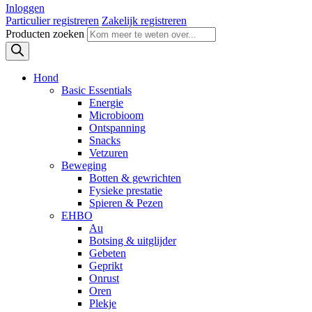
Inloggen
Particulier registreren
Zakelijk registreren
Producten zoeken
Hond
Basic Essentials
Energie
Microbioom
Ontspanning
Snacks
Vetzuren
Beweging
Botten & gewrichten
Fysieke prestatie
Spieren & Pezen
EHBO
Au
Botsing & uitglijder
Gebeten
Geprikt
Onrust
Oren
Plekje