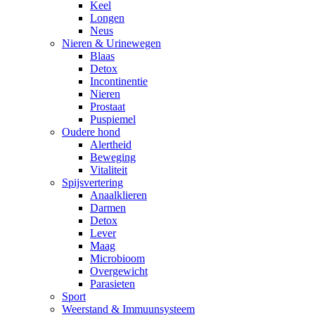
Keel
Longen
Neus
Nieren & Urinewegen
Blaas
Detox
Incontinentie
Nieren
Prostaat
Puspiemel
Oudere hond
Alertheid
Beweging
Vitaliteit
Spijsvertering
Anaalklieren
Darmen
Detox
Lever
Maag
Microbioom
Overgewicht
Parasieten
Sport
Weerstand & Immuunsysteem