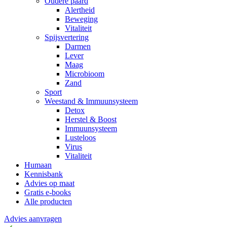
Oudere paard
Alertheid
Beweging
Vitaliteit
Spijsvertering
Darmen
Lever
Maag
Microbioom
Zand
Sport
Weestand & Immuunsysteem
Detox
Herstel & Boost
Immuunsysteem
Lusteloos
Virus
Vitaliteit
Humaan
Kennisbank
Advies op maat
Gratis e-books
Alle producten
Advies aanvragen