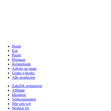
Hond
Kat
Paard
Humaan
Kennisbank
Advies op maat
Gratis e-books
Alle producten
Zakelijk registreren
Affiliate
Inloggen
Verkooppunten
Wie zijn wij
Werken bij