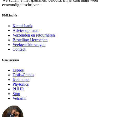
We zullen je niet spammen, beloofd. En je kunt altijd weer
eenvoudig uitschrijven.
NML health
Kennisbank
Advies op maat
Verzenden en retourneren
Bestelling Herroepen
Veelgestelde vragen
Contact
Onze merken
Espree
Doils-Catoils
Icelandpet
Phytonics
PUUR
Stop
Vetramil