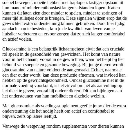
soepel bewegen, moeite hebben met traplopen, lastiger opstaan uit
hun mand of minder enthousiast langere afstanden lopen. Katten
kunnen dit laten zien door minder te spelen, minder te springen of
meer tijd stilletjes door te brengen. Deze signalen wijzen erop dat de
gewrichten extra ondersteuning kunnen gebruiken. Door hier tijdig
aandacht aan te besteden, kun je de kwaliteit van leven van je
huisdier verbeteren en ervoor zorgen dat ze zich langer comfortabel
en actief voelen.
Glucosamine is een belangrijk lichaamseigen eiwit dat een cruciale
rol speelt in de gezondheid van gewrichten. Het komt van nature
voor in het lichaam, vooral in de gewrichten, waar het helpt bij het
behoud van soepele en gezonde beweging. Bij jonge dieren wordt
glucosamine van nature voldoende aangemaakt. Echter, naarmate
een dier ouder wordt, kan deze productie afnemen, wat invloed kan
hebben op de gewrichtsgezondheid. Omdat glucosamine niet in de
normale voeding voorkomt, is het zinvol om het als aanvulling op
het dieet te geven, vooral bij oudere dieren. Dit kan bijdragen aan
het ondersteunen van hun mobiliteit en algehele welzijn.
Met glucosamine als voedingssupplement geef je jouw dier de extra
ondersteuning die het nodig heeft om actief en comfortabel te
blijven, zelfs op latere leeftijd.
Vanwege de wetgeving rondom supplementen voor dieren kunnen