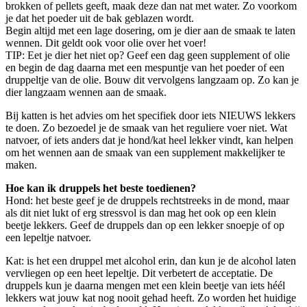
brokken of pellets geeft, maak deze dan nat met water. Zo voorkom
je dat het poeder uit de bak geblazen wordt.
Begin altijd met een lage dosering, om je dier aan de smaak te laten
wennen. Dit geldt ook voor olie over het voer!
TIP: Eet je dier het niet op? Geef een dag geen supplement of olie
en begin de dag daarna met een mespuntje van het poeder of een
druppeltje van de olie. Bouw dit vervolgens langzaam op. Zo kan je
dier langzaam wennen aan de smaak.
Bij katten is het advies om het specifiek door iets NIEUWS lekkers
te doen. Zo bezoedel je de smaak van het reguliere voer niet. Wat
natvoer, of iets anders dat je hond/kat heel lekker vindt, kan helpen
om het wennen aan de smaak van een supplement makkelijker te
maken.
Hoe kan ik druppels het beste toedienen?
Hond: het beste geef je de druppels rechtstreeks in de mond, maar
als dit niet lukt of erg stressvol is dan mag het ook op een klein
beetje lekkers. Geef de druppels dan op een lekker snoepje of op
een lepeltje natvoer.
Kat: is het een druppel met alcohol erin, dan kun je de alcohol laten
vervliegen op een heet lepeltje. Dit verbetert de acceptatie. De
druppels kun je daarna mengen met een klein beetje van iets héél
lekkers wat jouw kat nog nooit gehad heeft. Zo worden het huidige