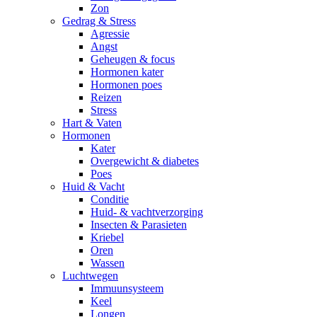
Zon
Gedrag & Stress
Agressie
Angst
Geheugen & focus
Hormonen kater
Hormonen poes
Reizen
Stress
Hart & Vaten
Hormonen
Kater
Overgewicht & diabetes
Poes
Huid & Vacht
Conditie
Huid- & vachtverzorging
Insecten & Parasieten
Kriebel
Oren
Wassen
Luchtwegen
Immuunsysteem
Keel
Longen