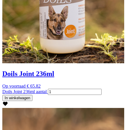
Doils Joint 236ml
Op voorraad
€
65.82
Doils Joint 236ml aantal
In winkelwagen