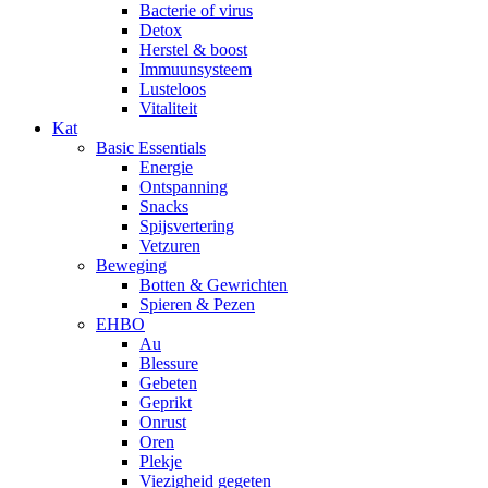
Bacterie of virus
Detox
Herstel & boost
Immuunsysteem
Lusteloos
Vitaliteit
Kat
Basic Essentials
Energie
Ontspanning
Snacks
Spijsvertering
Vetzuren
Beweging
Botten & Gewrichten
Spieren & Pezen
EHBO
Au
Blessure
Gebeten
Geprikt
Onrust
Oren
Plekje
Viezigheid gegeten