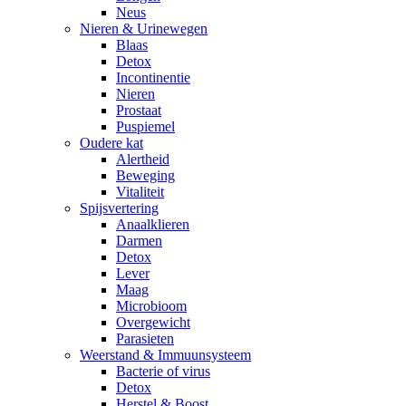
Neus
Nieren & Urinewegen
Blaas
Detox
Incontinentie
Nieren
Prostaat
Puspiemel
Oudere kat
Alertheid
Beweging
Vitaliteit
Spijsvertering
Anaalklieren
Darmen
Detox
Lever
Maag
Microbioom
Overgewicht
Parasieten
Weerstand & Immuunsysteem
Bacterie of virus
Detox
Herstel & Boost