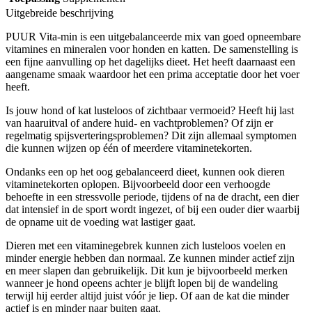
Uitgebreide beschrijving
PUUR Vita-min is een uitgebalanceerde mix van goed opneembare
vitamines en mineralen voor honden en katten. De samenstelling is
een fijne aanvulling op het dagelijks dieet. Het heeft daarnaast een
aangename smaak waardoor het een prima acceptatie door het voer
heeft.
Is jouw hond of kat lusteloos of zichtbaar vermoeid? Heeft hij last
van haaruitval of andere huid- en vachtproblemen? Of zijn er
regelmatig spijsverteringsproblemen? Dit zijn allemaal symptomen
die kunnen wijzen op één of meerdere vitaminetekorten.
Ondanks een op het oog gebalanceerd dieet, kunnen ook dieren
vitaminetekorten oplopen. Bijvoorbeeld door een verhoogde
behoefte in een stressvolle periode, tijdens of na de dracht, een dier
dat intensief in de sport wordt ingezet, of bij een ouder dier waarbij
de opname uit de voeding wat lastiger gaat.
Dieren met een vitaminegebrek kunnen zich lusteloos voelen en
minder energie hebben dan normaal. Ze kunnen minder actief zijn
en meer slapen dan gebruikelijk. Dit kun je bijvoorbeeld merken
wanneer je hond opeens achter je blijft lopen bij de wandeling
terwijl hij eerder altijd juist vóór je liep. Of aan de kat die minder
actief is en minder naar buiten gaat.