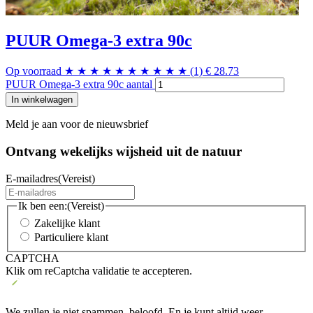
PUUR Omega-3 extra 90c
Op voorraad
★
★
★
★
★
★
★
★
★
★
(1)
€
28.73
PUUR Omega-3 extra 90c aantal
In winkelwagen
Meld je aan voor de nieuwsbrief
Ontvang wekelijks wijsheid uit de
natuur
E-mailadres
(Vereist)
Ik ben een:
(Vereist)
Zakelijke klant
Particuliere klant
CAPTCHA
Klik om reCaptcha validatie te accepteren.
We zullen je niet spammen, beloofd. En je kunt altijd weer