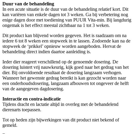
Duur van de behandeling
In een acute situatie is de duur van de behandeling relatief kort. Dit
kan variëren van enkele dagen tot 3 weken. Ga bij verbetering nog
enige dagen door met toediening van PUUR Vita-min. Bij langdurig
ongemak is het effect meestal zichtbaar na 1 tot 3 weken.
Dit product kan blijvend worden gegeven. Het is raadzaam om na
iedere 6 tot 8 weken een stopweek in te lassen. Zodoende kan na de
stopweek de ‘prikkel’ opnieuw worden aangeboden. Hervat de
behandeling direct indien daartoe aanleiding is.
Ieder dier reageert verschillend op de genoemde dosering. De
dosering luistert vrij nauwkeurig, kijk goed naar het gedrag van het
dier. Bij onvoldoende resultaat de dosering langzaam verhogen.
Wanneer het gewenste gedrag bereikt is kan gezocht worden naar
een onderhoudsdosering, langzaam afbouwen tot ongeveer de helft
van de aangegeven dagdosering.
Interactie en contra-indicatie
Tijdens dracht en lactatie altijd in overleg met de behandelend
dierenarts toepassen.
Tot op heden zijn bijwerkingen van dit product niet bekend of
gemeld.