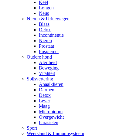
Keel
Longen
Neus
Nieren & Urinewegen
Blaas
Detox
Incontinentie
Nieren
Prostaat
Puspiemel
Oudere hond
Alertheid
Beweging
Vitaliteit
Spijsvertering
Anaalklieren
Darmen
Detox
Lever
Maag
Microbioom
Overgewicht
Parasieten
Sport
Weerstand & Immuunsysteem