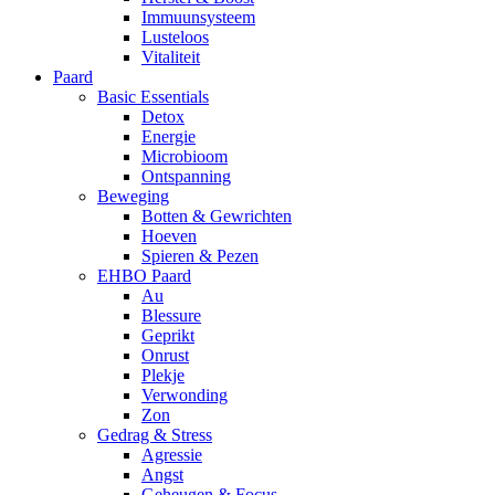
Immuunsysteem
Lusteloos
Vitaliteit
Paard
Basic Essentials
Detox
Energie
Microbioom
Ontspanning
Beweging
Botten & Gewrichten
Hoeven
Spieren & Pezen
EHBO Paard
Au
Blessure
Geprikt
Onrust
Plekje
Verwonding
Zon
Gedrag & Stress
Agressie
Angst
Geheugen & Focus