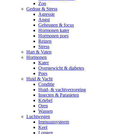
Zon
Gedrag & Stress
Agressie
Angst
Geheugen & focus
Hormonen kater
Hormonen poes
Reizen
Stress
Hart & Vaten
Hormonen
Kater
Overgewicht & diabetes
Poes
Huid & Vacht
Conditie
Huid- & vachtverzorging
Insecten & Parasieten
Kriebel
Oren
Wassen
Luchtwegen
Immuunsysteem
Keel
Longen