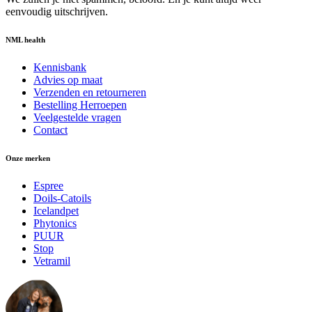
eenvoudig uitschrijven.
NML health
Kennisbank
Advies op maat
Verzenden en retourneren
Bestelling Herroepen
Veelgestelde vragen
Contact
Onze merken
Espree
Doils-Catoils
Icelandpet
Phytonics
PUUR
Stop
Vetramil