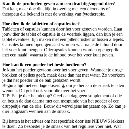
Kan ik de producten geven aan een drachtig/zogend dier?
Dat kan, maar doe dit altijd in overleg met een dierenarts of
therapeut die bekend is met de werking van fytotherapie.
Hoe dien ik de tabletten of capsules toe?
Tabletten of capsules kunnen door het voer gegeven worden. Laat
jouw dier de tablet of capsule in de voerbak liggen, dan kun je een
tablet eventueel fijn maken met een pillencrusher of tussen 2 lepels.
Capsules kunnen open gemaakt worden waarna je de inhoud door
het voer kunt mengen. Oliecapsules kunnen worden opengeprikt
met een naald, waarna je de inhoud over het voer kunt geven.
Hoe kan ik een poeder het beste toedienen?
Je kunt het poeder gewoon over het voer geven. Wanneer je droge
brokken of pellets geeft, maak deze dan nat met water. Zo voorkom
je dat het poeder uit de bak geblazen wordt.
Begin altijd met een lage dosering, om je dier aan de smaak te laten
wennen. Dit geldt ook voor olie over het voer!
TIP: Eet je dier het niet op? Geef een dag geen supplement of olie
en begin de dag daarna met een mespuntje van het poeder of een
druppeltje van de olie. Bouw dit vervolgens langzaam op. Zo kan je
dier langzaam wennen aan de smaak.
Bij katten is het advies om het specifiek door iets NIEUWS lekkers
te doen. Zo bezoedel je de smaak van het reguliere voer niet. Wat