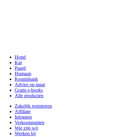
Hond
Kat
Paard
Humaan
Kennisbank
Advies op maat
Gratis e-books
Alle producten
Zakelijk registreren
Affiliate
Inloggen
Verkooppunten
Wie zijn wij
Werken bij