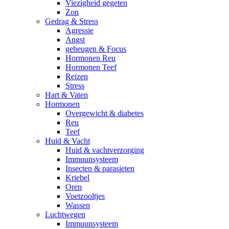
Viezigheid gegeten
Zon
Gedrag & Stress
Agressie
Angst
geheugen & Focus
Hormonen Reu
Hormonen Teef
Reizen
Stress
Hart & Vaten
Hormonen
Overgewicht & diabetes
Reu
Teef
Huid & Vacht
Huid & vachtverzorging
Immuunsysteem
Insecten & parasieten
Kriebel
Oren
Voetzooltjes
Wassen
Luchtwegen
Immuunsysteem