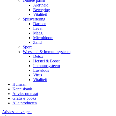
Oudere paard
Alertheid
Beweging
Vitaliteit
Spijsvertering
Darmen
Lever
Maag
Microbioom
Zand
Sport
Weestand & Immuunsysteem
Detox
Herstel & Boost
Immuunsysteem
Lusteloos
Virus
Vitaliteit
Humaan
Kennisbank
Advies op maat
Gratis e-books
Alle producten
Advies aanvragen