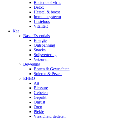
Bacterie of virus
Detox
Herstel & boost
Immuunsysteem
Lusteloos
Vitaliteit
Kat
Basic Essentials
Energie
Ontspanning
Snacks
Spijsvertering
Vetzuren
Beweging
Botten & Gewrichten
Spieren & Pezen
EHBO
Au
Blessure
Gebeten
Geprikt
Onrust
Oren
Plekje
Viezigheid gegeten