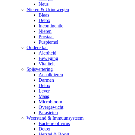
Neus
Nieren & Urinewegen
Blaas
Detox
Incontinentie
Nieren
Prostaat
Puspiemel
Oudere kat
Alertheid
Beweging
Vitaliteit
Spijsvertering
Anaalklieren
Darmen
Detox
Lever
Maag
Microbioom
Overgewicht
Parasieten
Weerstand & Immuunsysteem
Bacterie of virus
Detox
Herstel & Boost