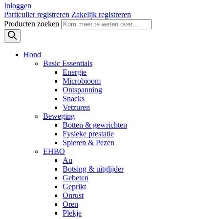
Inloggen
Particulier registreren
Zakelijk registreren
Producten zoeken
Hond
Basic Essentials
Energie
Microbioom
Ontspanning
Snacks
Vetzuren
Beweging
Botten & gewrichten
Fysieke prestatie
Spieren & Pezen
EHBO
Au
Botsing & uitglijder
Gebeten
Geprikt
Onrust
Oren
Plekje