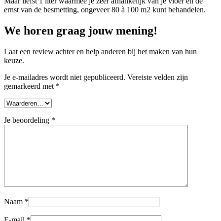
Maar liefst 1 liter waarmee je zéér afhankelijk van je vloer en de
ernst van de besmetting, ongeveer 80 à 100 m2 kunt behandelen.
We horen graag jouw mening!
Laat een review achter en help anderen bij het maken van hun
keuze.
Je e-mailadres wordt niet gepubliceerd.
Vereiste velden zijn
gemarkeerd met
*
Je beoordeling
*
Naam
*
E-mail
*