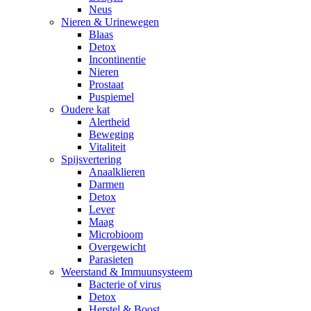
Neus
Nieren & Urinewegen
Blaas
Detox
Incontinentie
Nieren
Prostaat
Puspiemel
Oudere kat
Alertheid
Beweging
Vitaliteit
Spijsvertering
Anaalklieren
Darmen
Detox
Lever
Maag
Microbioom
Overgewicht
Parasieten
Weerstand & Immuunsysteem
Bacterie of virus
Detox
Herstel & Boost