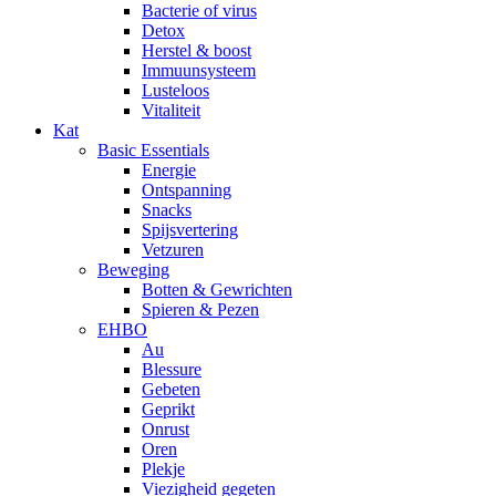
Bacterie of virus
Detox
Herstel & boost
Immuunsysteem
Lusteloos
Vitaliteit
Kat
Basic Essentials
Energie
Ontspanning
Snacks
Spijsvertering
Vetzuren
Beweging
Botten & Gewrichten
Spieren & Pezen
EHBO
Au
Blessure
Gebeten
Geprikt
Onrust
Oren
Plekje
Viezigheid gegeten