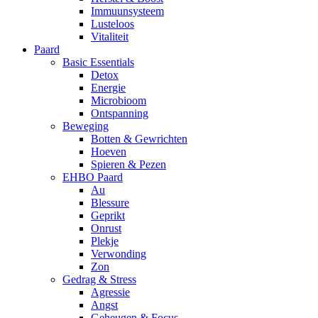
Immuunsysteem
Lusteloos
Vitaliteit
Paard
Basic Essentials
Detox
Energie
Microbioom
Ontspanning
Beweging
Botten & Gewrichten
Hoeven
Spieren & Pezen
EHBO Paard
Au
Blessure
Geprikt
Onrust
Plekje
Verwonding
Zon
Gedrag & Stress
Agressie
Angst
Geheugen & Focus