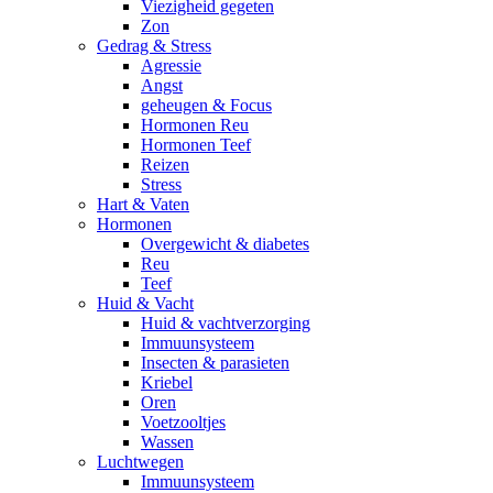
Viezigheid gegeten
Zon
Gedrag & Stress
Agressie
Angst
geheugen & Focus
Hormonen Reu
Hormonen Teef
Reizen
Stress
Hart & Vaten
Hormonen
Overgewicht & diabetes
Reu
Teef
Huid & Vacht
Huid & vachtverzorging
Immuunsysteem
Insecten & parasieten
Kriebel
Oren
Voetzooltjes
Wassen
Luchtwegen
Immuunsysteem