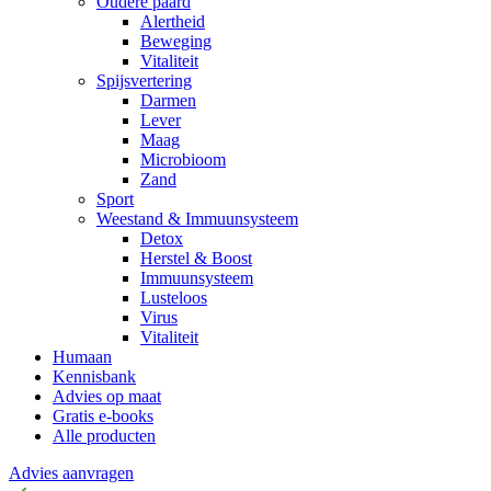
Oudere paard
Alertheid
Beweging
Vitaliteit
Spijsvertering
Darmen
Lever
Maag
Microbioom
Zand
Sport
Weestand & Immuunsysteem
Detox
Herstel & Boost
Immuunsysteem
Lusteloos
Virus
Vitaliteit
Humaan
Kennisbank
Advies op maat
Gratis e-books
Alle producten
Advies aanvragen