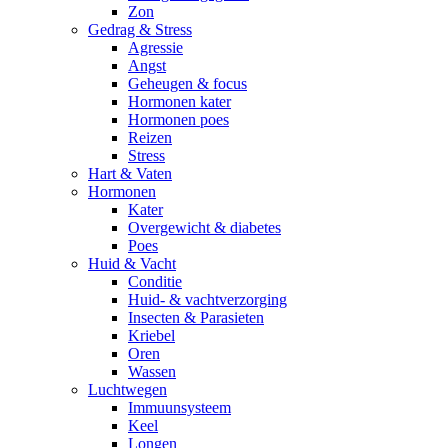
Zon
Gedrag & Stress
Agressie
Angst
Geheugen & focus
Hormonen kater
Hormonen poes
Reizen
Stress
Hart & Vaten
Hormonen
Kater
Overgewicht & diabetes
Poes
Huid & Vacht
Conditie
Huid- & vachtverzorging
Insecten & Parasieten
Kriebel
Oren
Wassen
Luchtwegen
Immuunsysteem
Keel
Longen