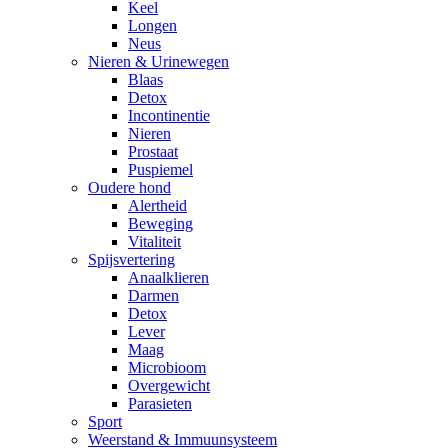
Keel
Longen
Neus
Nieren & Urinewegen
Blaas
Detox
Incontinentie
Nieren
Prostaat
Puspiemel
Oudere hond
Alertheid
Beweging
Vitaliteit
Spijsvertering
Anaalklieren
Darmen
Detox
Lever
Maag
Microbioom
Overgewicht
Parasieten
Sport
Weerstand & Immuunsysteem