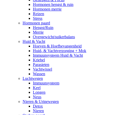
Hormonen hengst & ruin
Hormonen merrie
Reizen
Stress
Hormonen paard
Hengst/Ruin
Merrie
Overgewicht/suikerbalans
Huid & Vacht
Hoeven & Hoefbevangenheid
Huid- & Vachtverzorging + Mok
Immuunsysteem Huid & Vacht
Kriebel
Parasieten
Vachtwissel
Wassen
Luchtwegen
Immuunsysteem
Keel
Longen
Neus
Nieren & Urinewegen
Detox
Nieren