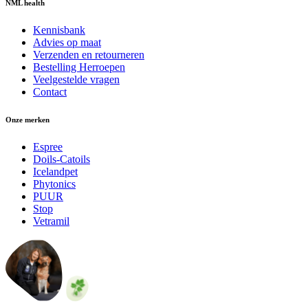
NML health
Kennisbank
Advies op maat
Verzenden en retourneren
Bestelling Herroepen
Veelgestelde vragen
Contact
Onze merken
Espree
Doils-Catoils
Icelandpet
Phytonics
PUUR
Stop
Vetramil