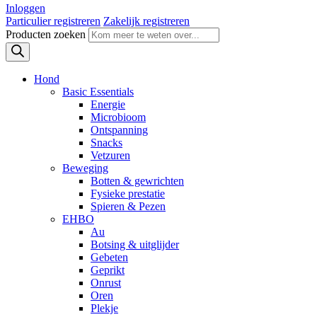
Inloggen
Particulier registreren
Zakelijk registreren
Producten zoeken
Hond
Basic Essentials
Energie
Microbioom
Ontspanning
Snacks
Vetzuren
Beweging
Botten & gewrichten
Fysieke prestatie
Spieren & Pezen
EHBO
Au
Botsing & uitglijder
Gebeten
Geprikt
Onrust
Oren
Plekje