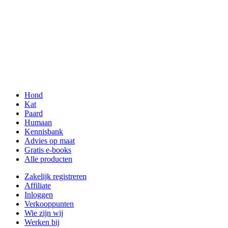
Hond
Kat
Paard
Humaan
Kennisbank
Advies op maat
Gratis e-books
Alle producten
Zakelijk registreren
Affiliate
Inloggen
Verkooppunten
Wie zijn wij
Werken bij