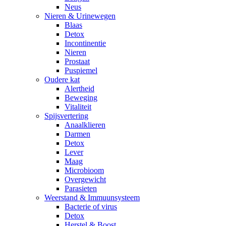
Neus
Nieren & Urinewegen
Blaas
Detox
Incontinentie
Nieren
Prostaat
Puspiemel
Oudere kat
Alertheid
Beweging
Vitaliteit
Spijsvertering
Anaalklieren
Darmen
Detox
Lever
Maag
Microbioom
Overgewicht
Parasieten
Weerstand & Immuunsysteem
Bacterie of virus
Detox
Herstel & Boost