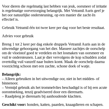
Voor dieren die regelmatig last hebben van jeuk, oorsmeer of irritatie
is regelmatige oorverzorging belangrijk. Met Vetramil Auris geef je
het oor natuurlijke ondersteuning, op een manier die zacht én
effectief is.
Gebruik Vetramil één tot twee keer per dag voor het beste resultaat.
Advies voor gebruik
Breng 1 tot 2 keer per dag enkele druppels Vetramil Auris aan in de
uitwendige gehoorgang van het dier. Masseer zachtjes de oorschelp
om de vloeistof goed te verdelen en het losmaken van oorsmeer en
vuil te ondersteunen. Laat je dier vervolgens de kop schudden zodat
overtollig vuil vanzelf naar buiten komt. Maak de oorschelp daarna
voorzichtig schoon met een zachte, schone doek of watje.
Belangrijk:
– Alleen gebruiken in het uitwendige oor, niet in het midden- of
binnenoor.
– Vermijd gebruik als het trommelvlies beschadigd is of bij een acute
oorontsteking, tenzij geadviseerd door een dierenarts.
– Raadpleeg je dierenarts bij aanhoudende klachten.
Geschikt voor:
honden, katten, paarden, knaagdieren en schapen.