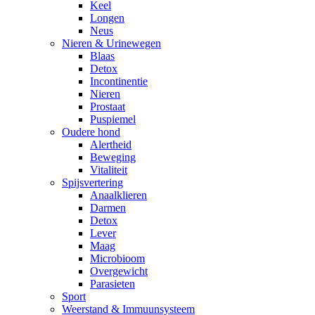
Keel
Longen
Neus
Nieren & Urinewegen
Blaas
Detox
Incontinentie
Nieren
Prostaat
Puspiemel
Oudere hond
Alertheid
Beweging
Vitaliteit
Spijsvertering
Anaalklieren
Darmen
Detox
Lever
Maag
Microbioom
Overgewicht
Parasieten
Sport
Weerstand & Immuunsysteem