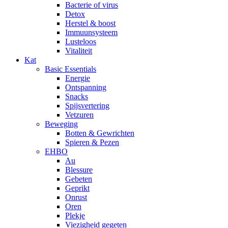
Bacterie of virus
Detox
Herstel & boost
Immuunsysteem
Lusteloos
Vitaliteit
Kat
Basic Essentials
Energie
Ontspanning
Snacks
Spijsvertering
Vetzuren
Beweging
Botten & Gewrichten
Spieren & Pezen
EHBO
Au
Blessure
Gebeten
Geprikt
Onrust
Oren
Plekje
Viezigheid gegeten