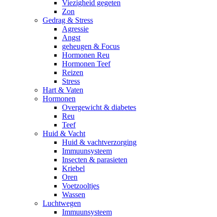
Viezigheid gegeten
Zon
Gedrag & Stress
Agressie
Angst
geheugen & Focus
Hormonen Reu
Hormonen Teef
Reizen
Stress
Hart & Vaten
Hormonen
Overgewicht & diabetes
Reu
Teef
Huid & Vacht
Huid & vachtverzorging
Immuunsysteem
Insecten & parasieten
Kriebel
Oren
Voetzooltjes
Wassen
Luchtwegen
Immuunsysteem