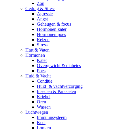
Zon
Gedrag & Stress
Agressie
Angst
Geheugen & focus
Hormonen kater
Hormonen poes
Reizen
Stress
Hart & Vaten
Hormonen
Kater
Overgewicht & diabetes
Poes
Huid & Vacht
Conditie
Huid- & vachtverzorging
Insecten & Parasieten
Kriebel
Oren
Wassen
Luchtwegen
Immuunsysteem
Keel
Longen