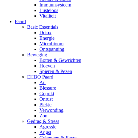
Immuunsysteem
Lusteloos
Vitaliteit
Paard
Basic Essentials
Detox
Energie
Microbioom
Ontspanning
Beweging
Botten & Gewrichten
Hoeven
Spieren & Pezen
EHBO Paard
Au
Blessure
Geprikt
Onrust
Plekje
Verwonding
Zon
Gedrag & Stress
Agressie
Angst
Geheugen & Focus