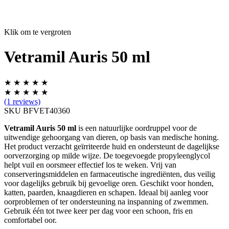
Klik om te vergroten
Vetramil Auris 50 ml
★
★
★
★
★
★
★
★
★
★
(1 reviews)
SKU BFVET40360
Vetramil Auris
50 ml
is een natuurlijke oordruppel voor de
uitwendige gehoorgang van dieren, op basis van medische honing.
Het product verzacht geïrriteerde huid en ondersteunt de dagelijkse
oorverzorging op milde wijze. De toegevoegde propyleenglycol
helpt vuil en oorsmeer effectief los te weken. Vrij van
conserveringsmiddelen en farmaceutische ingrediënten, dus veilig
voor dagelijks gebruik bij gevoelige oren. Geschikt voor honden,
katten, paarden, knaagdieren en schapen. Ideaal bij aanleg voor
oorproblemen of ter ondersteuning na inspanning of zwemmen.
Gebruik één tot twee keer per dag voor een schoon, fris en
comfortabel oor.