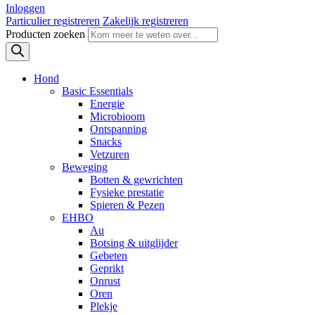
Inloggen
Particulier registreren
Zakelijk registreren
Producten zoeken
Hond
Basic Essentials
Energie
Microbioom
Ontspanning
Snacks
Vetzuren
Beweging
Botten & gewrichten
Fysieke prestatie
Spieren & Pezen
EHBO
Au
Botsing & uitglijder
Gebeten
Geprikt
Onrust
Oren
Plekje