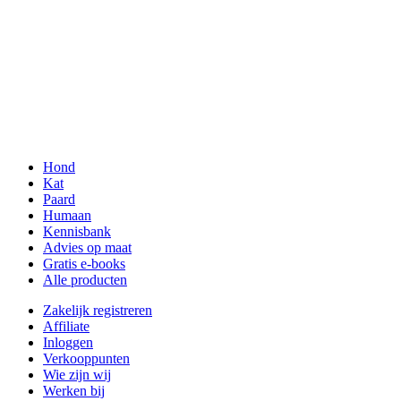
Hond
Kat
Paard
Humaan
Kennisbank
Advies op maat
Gratis e-books
Alle producten
Zakelijk registreren
Affiliate
Inloggen
Verkooppunten
Wie zijn wij
Werken bij