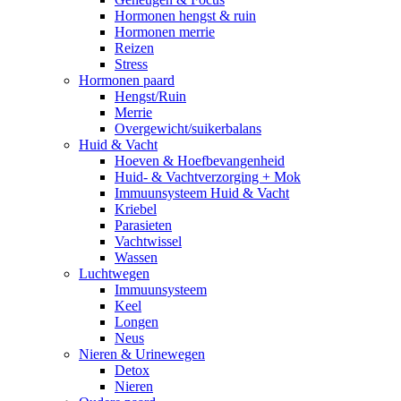
Hormonen hengst & ruin
Hormonen merrie
Reizen
Stress
Hormonen paard
Hengst/Ruin
Merrie
Overgewicht/suikerbalans
Huid & Vacht
Hoeven & Hoefbevangenheid
Huid- & Vachtverzorging + Mok
Immuunsysteem Huid & Vacht
Kriebel
Parasieten
Vachtwissel
Wassen
Luchtwegen
Immuunsysteem
Keel
Longen
Neus
Nieren & Urinewegen
Detox
Nieren