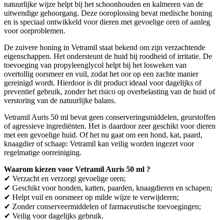
natuurlijke wijze helpt bij het schoonhouden en kalmeren van de
uitwendige gehoorgang. Deze ooroplossing bevat medische honing
en is speciaal ontwikkeld voor dieren met gevoelige oren of aanleg
voor oorproblemen.
De zuivere honing in Vetramil staat bekend om zijn verzachtende
eigenschappen. Het ondersteunt de huid bij roodheid of irritatie. De
toevoeging van propyleenglycol helpt bij het losweken van
overtollig oorsmeer en vuil, zodat het oor op een zachte manier
gereinigd wordt. Hierdoor is dit product ideaal voor dagelijks of
preventief gebruik, zonder het risico op overbelasting van de huid of
verstoring van de natuurlijke balans.
Vetramil Auris 50 ml bevat geen conserveringsmiddelen, geurstoffen
of agressieve ingrediënten. Het is daardoor zeer geschikt voor dieren
met een gevoelige huid. Of het nu gaat om een hond, kat, paard,
knaagdier of schaap: Vetramil kan veilig worden ingezet voor
regelmatige oorreiniging.
Waarom kiezen voor Vetramil Auris 50 ml ?
✔ Verzacht en verzorgt gevoelige oren;
✔ Geschikt voor honden, katten, paarden, knaagdieren en schapen;
✔ Helpt vuil en oorsmeer op milde wijze te verwijderen;
✔ Zonder conserveermiddelen of farmaceutische toevoegingen;
✔ Veilig voor dagelijks gebruik.