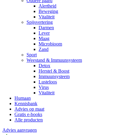
Oudere paard
Alertheid
Beweging
Vitaliteit
Spijsvertering
Darmen
Lever
Maag
Microbioom
Zand
Sport
Weestand & Immuunsysteem
Detox
Herstel & Boost
Immuunsysteem
Lusteloos
Virus
Vitaliteit
Humaan
Kennisbank
Advies op maat
Gratis e-books
Alle producten
Advies aanvragen