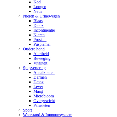
Keel
Longen
Neus
Nieren & Urinewegen
Blaas
Detox
Incontinentie
Nieren
Prostaat
Puspiemel
Oudere hond
Alertheid
Beweging
Vitaliteit
Spijsvertering
Anaalklieren
Darmen
Detox
Lever
Maag
Microbioom
Overgewicht
Parasieten
Sport
Weerstand & Immuunsysteem