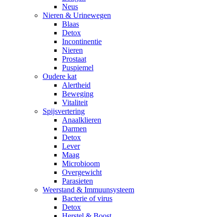
Neus
Nieren & Urinewegen
Blaas
Detox
Incontinentie
Nieren
Prostaat
Puspiemel
Oudere kat
Alertheid
Beweging
Vitaliteit
Spijsvertering
Anaalklieren
Darmen
Detox
Lever
Maag
Microbioom
Overgewicht
Parasieten
Weerstand & Immuunsysteem
Bacterie of virus
Detox
Herstel & Boost