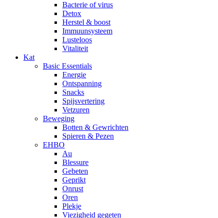
Bacterie of virus
Detox
Herstel & boost
Immuunsysteem
Lusteloos
Vitaliteit
Kat
Basic Essentials
Energie
Ontspanning
Snacks
Spijsvertering
Vetzuren
Beweging
Botten & Gewrichten
Spieren & Pezen
EHBO
Au
Blessure
Gebeten
Geprikt
Onrust
Oren
Plekje
Viezigheid gegeten