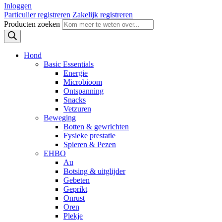
Inloggen
Particulier registreren
Zakelijk registreren
Producten zoeken
Hond
Basic Essentials
Energie
Microbioom
Ontspanning
Snacks
Vetzuren
Beweging
Botten & gewrichten
Fysieke prestatie
Spieren & Pezen
EHBO
Au
Botsing & uitglijder
Gebeten
Geprikt
Onrust
Oren
Plekje