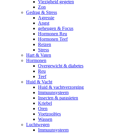
Viezigheid gegeten
Zon
Gedrag & Stress
Agressie
Angst
geheugen & Focus
Hormonen Reu
Hormonen Teef
Reizen
Stress
Hart & Vaten
Hormonen
Overgewicht & diabetes
Reu
Teef
Huid & Vacht
Huid & vachtverzorging
Immuunsysteem
Insecten & parasieten
Kriebel
Oren
Voetzooltjes
Wassen
Luchtwegen
Immuunsysteem