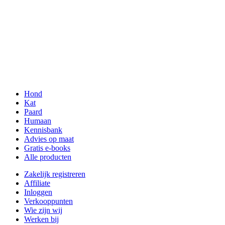
Hond
Kat
Paard
Humaan
Kennisbank
Advies op maat
Gratis e-books
Alle producten
Zakelijk registreren
Affiliate
Inloggen
Verkooppunten
Wie zijn wij
Werken bij