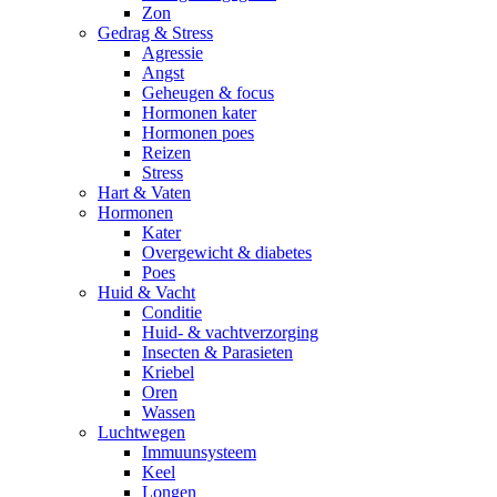
Zon
Gedrag & Stress
Agressie
Angst
Geheugen & focus
Hormonen kater
Hormonen poes
Reizen
Stress
Hart & Vaten
Hormonen
Kater
Overgewicht & diabetes
Poes
Huid & Vacht
Conditie
Huid- & vachtverzorging
Insecten & Parasieten
Kriebel
Oren
Wassen
Luchtwegen
Immuunsysteem
Keel
Longen